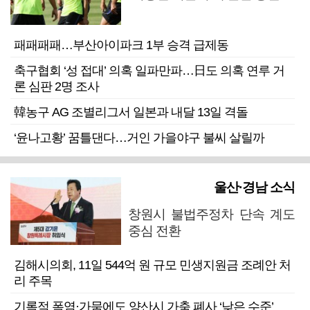
패패패패…부산아이파크 1부 승격 급제동
축구협회 ‘성 접대’ 의혹 일파만파…日도 의혹 연루 거
론 심판 2명 조사
韓농구 AG 조별리그서 일본과 내달 13일 격돌
‘윤나고황’ 꿈틀댄다…거인 가을야구 불씨 살릴까
울산·경남 소식
창원시 불법주정차 단속 계도
중심 전환
김해시의회, 11일 544억 원 규모 민생지원금 조례안 처
리 주목
기록적 폭염·가뭄에도 양산시 가축 폐사 ‘낮은 수준’