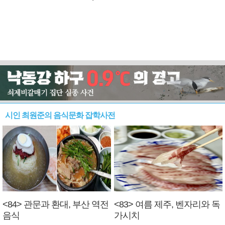
시인 최원준의 음식문화 잡학사전
<84> 관문과 환대, 부산 역전
<83> 여름 제주, 벤자리와 독
음식
가시치