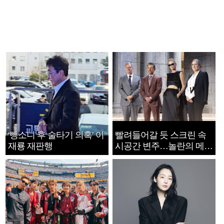
‘뺑소니 후 술타기 의혹’ 이
빨려들어갈 듯 스크린 속
재룡 재판행
시공간 변주…놀란의 메시
지는 ‘전쟁 속죄’