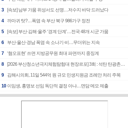
3
[속보] 남부 가뭄 위성서도 선명…저수지 바닥 드러났다
4
까마귀 탓?…폭염 속 부산 북구 986가구 정전
5
[속보] 부산·김해·울주 ‘경계 단계’…전국 48개 시군 가뭄
6
부산·울산·경남 폭염 속 소나기·비…무더위는 지속
7
‘혐오표현’ 쓰면 지방공무원 최대 파면까지 중징계
8
[2026 부산청소년극지체험탐험대 현장르포] 3회 : 석탄 탄광촌에서 북극 연구의 중심지로
9
김해시의회, 11일 544억 원 규모 민생지원금 조례안 처리 주목
10
이임생, 홍명보 선임 독단적 결정 아냐…면담 메모 제출