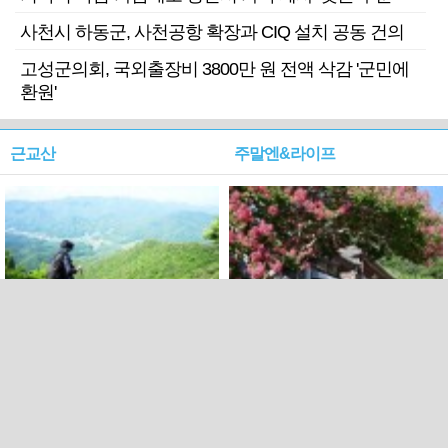
사천시 하동군, 사천공항 확장과 CIQ 설치 공동 건의
고성군의회, 국외출장비 3800만 원 전액 삭감 '군민에
환원'
근교산
주말엔&라이프
근교산&그너머…상주·문경
폭염보다 더 뜨거워라…100
청화산~시루봉
일을 붉게 불태울 ‘선비정신’
피었네
PC버전
엑스
페이스북