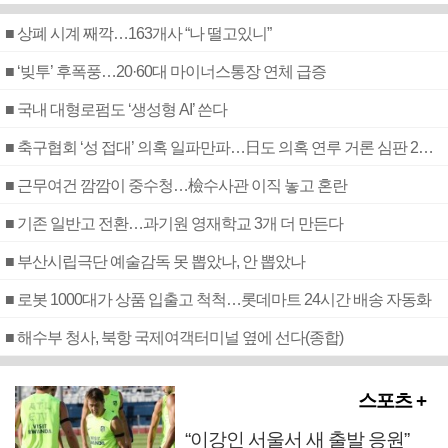
■ 상폐 시계 째깍…163개사 “나 떨고있니”
■ ‘빚투’ 후폭풍…20·60대 마이너스통장 연체 급증
■ 국내 대형로펌도 ‘생성형 AI’ 쓴다
■ 축구협회 ‘성 접대’ 의혹 일파만파…日도 의혹 연루 거론 심판 2명 조사
■ 근무여건 깜깜이 중수청…檢수사관 이직 놓고 혼란
■ 기존 일반고 전환…과기원 영재학교 3개 더 만든다
■ 부산시립극단 예술감독 못 뽑았나, 안 뽑았나
■ 로봇 1000대가 상품 입출고 척척…롯데마트 24시간 배송 자동화
■ 해수부 청사, 북항 국제여객터미널 옆에 선다(종합)
스포츠 +
“이강인 서울서 새 출발 응원”