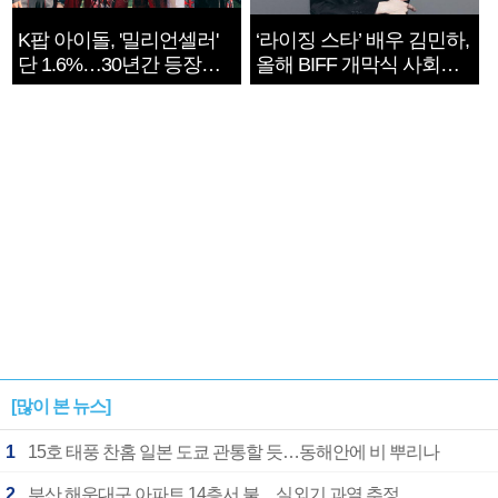
K팝 아이돌, '밀리언셀러'
‘라이징 스타’ 배우 김민하,
단 1.6%…30년간 등장
올해 BIFF 개막식 사회자
1182개팀 전수조사
확정
[많이 본 뉴스]
1
15호 태풍 찬홈 일본 도쿄 관통할 듯…동해안에 비 뿌리나
2
부산 해운대구 아파트 14층서 불…실외기 과열 추정