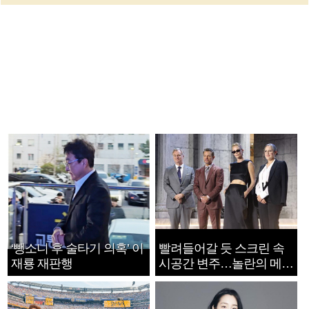
‘뺑소니 후 술타기 의혹’ 이
빨려들어갈 듯 스크린 속
재룡 재판행
시공간 변주…놀란의 메시
지는 ‘전쟁 속죄’