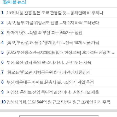
[많이 본 뉴스]
1
15호 태풍 찬홈 일본 도쿄 관통할 듯…동해안에 비 뿌리나
2
[속보] 남부 가뭄 위성서도 선명…저수지 바닥 드러났다
3
까마귀 탓?…폭염 속 부산 북구 986가구 정전
4
[속보] 부산·김해·울주 ‘경계 단계’…전국 48개 시군 가뭄
5
[2026 부산청소년극지체험탐험대 현장르포] 3회 : 석탄 탄광촌에서 북극 연구의 중심지로
6
부산·울산·경남 폭염 속 소나기·비…무더위는 지속
7
‘혐오표현’ 쓰면 지방공무원 최대 파면까지 중징계
8
부산 해운대구 아파트 14층서 불…실외기 과열 추정
9
이임생, 홍명보 선임 독단적 결정 아냐…면담 메모 제출
10
김해시의회, 11일 544억 원 규모 민생지원금 조례안 처리 주목