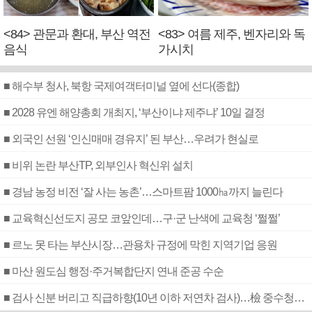
<84> 관문과 환대, 부산 역전
<83> 여름 제주, 벤자리와 독
음식
가시치
■ 해수부 청사, 북항 국제여객터미널 옆에 선다(종합)
■ 2028 유엔 해양총회 개최지, ‘부산이냐 제주냐’ 10일 결정
■ 외국인 선원 ‘인신매매 경유지’ 된 부산…우려가 현실로
■ 비위 논란 부산TP, 외부인사 혁신위 설치
■ 경남 농정 비전 ‘잘 사는 농촌’…스마트팜 1000㏊까지 늘린다
■ 교육혁신선도지 공모 코앞인데…구·군 난색에 교육청 ‘쩔쩔’
■ 르노 못 타는 부산시장…관용차 규정에 막힌 지역기업 응원
■ 마산 원도심 행정·주거복합단지 연내 준공 수순
■ 검사 신분 버리고 직급하향(10년 이하 저연차 검사)…檢 중수청행 기피