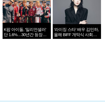
K팝 아이돌, '밀리언셀러'
‘라이징 스타’ 배우 김민하,
단 1.6%…30년간 등장
올해 BIFF 개막식 사회자
1182개팀 전수조사
확정