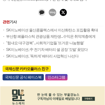
관련
기사
SK이노베이션 울산콤플렉스에서 이산화탄소 포집활용 확대
부산항 폐플라스틱 관광상품 재탄생...수익은 취약계층에게
"힘내요 대구경북"...사회적기업들 '뜨거운 나눔행렬'
SK이노베이션, 中 전기차 배터리 셀 공장 '깃발' 꽂았다
SK이노베이션, '독하게' 배터리 사업혁신 나선다
국제신문 카카오플러스 친구
국제신문 공식 페이스북
인스타그램