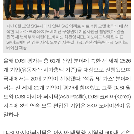
지난 6월 12일 SK본사에서 열린 ‘SV2 임팩트 파트너링 모델 협약식’에 참
석한 각 사 대표와 SK이노베이션 구성원이 기념사진을 촬영했다. 앞줄
왼쪽 세 번째부터 마린이노베이션 차완영 대표, 이노마드 박혜린 대표,
SK이노베이션 김준 사장, 오투엠 서준걸 대표, 인진 성용준 대표. SK이노
베이션 제공
올해 DJSI 평가는 총 61개 산업 분야에 속한 전 세계 2526
개 기업(유동자산 시가총액 기준)을 대상으로 진행됐으며
국내에서는 20개 기업이 선정됐다. ‘석유 및 가스’ 분야에
서는 전 세계 21개 기업이 평가에 참여했고 그중 DJSI 월
드와 DJSI 아시아 퍼시픽(Asia Pacific), DJSI 코리아(Korea)
지수에 3년 연속 모두 편입된 기업은 SK이노베이션이 유
일하다.
DJSI 아시아퍼시픽은 아시아-태평양 지역의 600대 기업