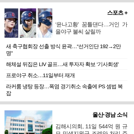
스포츠 +
‘윤나고황’ 꿈틀댄다…거인 가
을야구 불씨 살릴까
새 축구협회장 선출 방식 윤곽…“선거인단 192→2만
명”
해체설 뒤집은 LIV 골프…새 투자자 확보 ‘기사회생’
프로야구 취소…11일부터 재개
라커룸 냉탕 등장…폭염 경기취소 속출에 PS 셈법 복
잡
울산·경남 소식
김해시의회, 11일 544억 원 규
모 민생지원금 조례안 처리 주