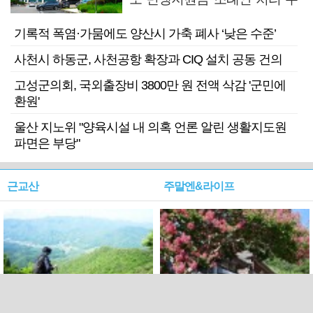
목
기록적 폭염·가뭄에도 양산시 가축 폐사 ‘낮은 수준’
사천시 하동군, 사천공항 확장과 CIQ 설치 공동 건의
고성군의회, 국외출장비 3800만 원 전액 삭감 '군민에
환원'
울산 지노위 "양육시설 내 의혹 언론 알린 생활지도원
파면은 부당"
근교산
주말엔&라이프