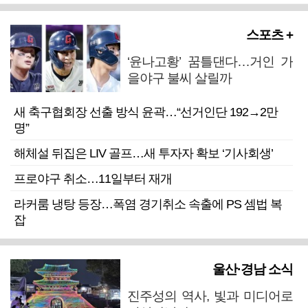
스포츠 +
‘윤나고황’ 꿈틀댄다…거인 가
을야구 불씨 살릴까
새 축구협회장 선출 방식 윤곽…“선거인단 192→2만
명”
해체설 뒤집은 LIV 골프…새 투자자 확보 ‘기사회생’
프로야구 취소…11일부터 재개
라커룸 냉탕 등장…폭염 경기취소 속출에 PS 셈법 복
잡
울산·경남 소식
진주성의 역사, 빛과 미디어로