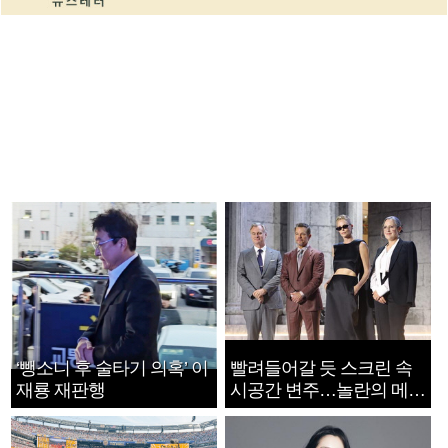
‘뺑소니 후 술타기 의혹’ 이
빨려들어갈 듯 스크린 속
재룡 재판행
시공간 변주…놀란의 메시
지는 ‘전쟁 속죄’