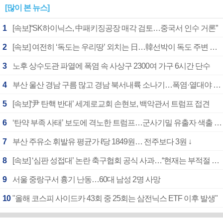
[많이 본 뉴스]
1
[속보]“SK하이닉스, 中패키징공장 매각 검토…중국서 인수 거론”
2
[속보] 여전히 ‘독도는 우리땅’ 외치는 日…韓선박이 독도 주변 해양조사 활동하자 반발
3
노후 상수도관 파열에 폭염 속 사상구 2300여 가구 6시간 단수
4
부산 울산 경남 구름 많고 경남 북서내륙 소나기…폭염·열대야 계속
5
[속보]‘尹 탄핵 반대’ 세계로교회 손현보, 백악관서 트럼프 접견
6
‘탄약 부족 사태’ 보도에 격노한 트럼프…군사기밀 유출자 색출 지시
7
부산 주유소 휘발유 평균가 ℓ당 1849원… 전주보다 3원 ↓
8
[속보] ‘심판 성접대’ 논란 축구협회 공식 사과…“현재는 부적절 행위 없어”
9
서울 중랑구서 흉기 난동…60대 남성 2명 사망
10
"올해 코스피 사이드카 43회 중 25회는 삼전닉스 ETF 이후 발생"