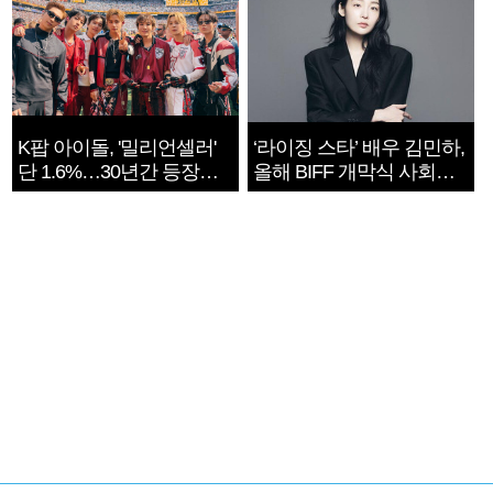
K팝 아이돌, '밀리언셀러'
‘라이징 스타’ 배우 김민하,
단 1.6%…30년간 등장
올해 BIFF 개막식 사회자
1182개팀 전수조사
확정