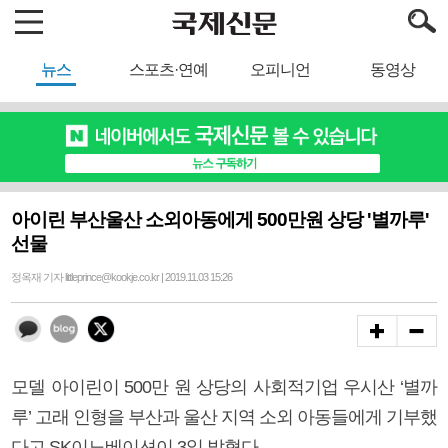
뉴스
스포츠·연예
오피니언
동영상
아이린 부산울산 소외아동에게 500만원 상당 '별까루'
선물
정옥재 기자 littleprince@kookje.co.kr | 2019.11.03 15:26
모델 아이린이 500만 원 상당의 사회적기업 우시산 ‘별까
루’ 고래 인형을 부산과 울산 지역 소외 아동들에게 기부했
다고 SK이노베이션이 3일 밝혔다.