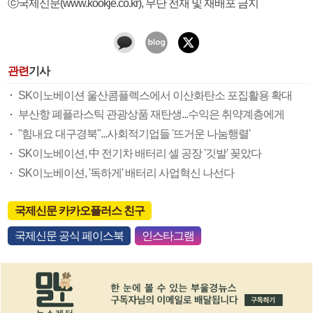
ⓒ국제신문(www.kookje.co.kr), 무단 전재 및 재배포 금지
관련
기사
SK이노베이션 울산콤플렉스에서 이산화탄소 포집활용 확대
부산항 폐플라스틱 관광상품 재탄생...수익은 취약계층에게
"힘내요 대구경북"...사회적기업들 '뜨거운 나눔행렬'
SK이노베이션, 中 전기차 배터리 셀 공장 '깃발' 꽂았다
SK이노베이션, '독하게' 배터리 사업혁신 나선다
국제신문 카카오플러스 친구
국제신문 공식 페이스북
인스타그램