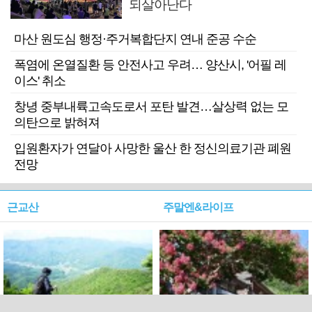
되살아난다
마산 원도심 행정·주거복합단지 연내 준공 수순
폭염에 온열질환 등 안전사고 우려… 양산시, '어필 레
이스' 취소
창녕 중부내륙고속도로서 포탄 발견…살상력 없는 모
의탄으로 밝혀져
입원환자가 연달아 사망한 울산 한 정신의료기관 폐원
전망
근교산
주말엔&라이프