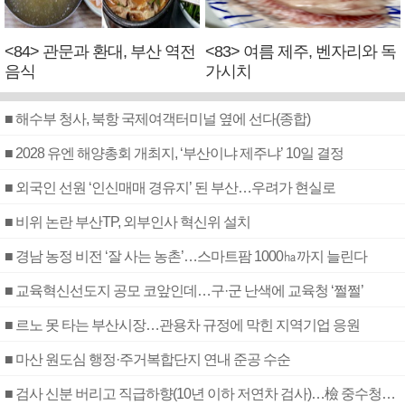
<84> 관문과 환대, 부산 역전
<83> 여름 제주, 벤자리와 독
음식
가시치
■ 해수부 청사, 북항 국제여객터미널 옆에 선다(종합)
■ 2028 유엔 해양총회 개최지, ‘부산이냐 제주냐’ 10일 결정
■ 외국인 선원 ‘인신매매 경유지’ 된 부산…우려가 현실로
■ 비위 논란 부산TP, 외부인사 혁신위 설치
■ 경남 농정 비전 ‘잘 사는 농촌’…스마트팜 1000㏊까지 늘린다
■ 교육혁신선도지 공모 코앞인데…구·군 난색에 교육청 ‘쩔쩔’
■ 르노 못 타는 부산시장…관용차 규정에 막힌 지역기업 응원
■ 마산 원도심 행정·주거복합단지 연내 준공 수순
■ 검사 신분 버리고 직급하향(10년 이하 저연차 검사)…檢 중수청행 기피