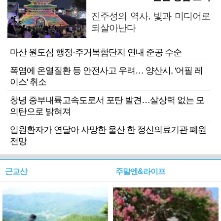
진주성의 역사, 빛과 미디어로
되살아난다
마산 원도심 행정·주거복합단지 연내 준공 수순
폭염에 온열질환 등 안전사고 우려… 양산시, '어필 레
이스' 취소
창녕 중부내륙고속도로서 포탄 발견…살상력 없는 모
의탄으로 밝혀져
입원환자가 연달아 사망한 울산 한 정신의료기관 폐원
전망
근교산
주말엔&라이프