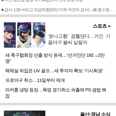
■ 검사 신분 버리고 직급하향(10년 이하 저연차 검사)…檢 중수청행 기피
스포츠 +
‘윤나고황’ 꿈틀댄다…거인 가
을야구 불씨 살릴까
새 축구협회장 선출 방식 윤곽…“선거인단 192→2만
명”
해체설 뒤집은 LIV 골프…새 투자자 확보 ‘기사회생’
프로야구 취소…11일부터 재개
라커룸 냉탕 등장…폭염 경기취소 속출에 PS 셈법 복
잡
울산·경남 소식