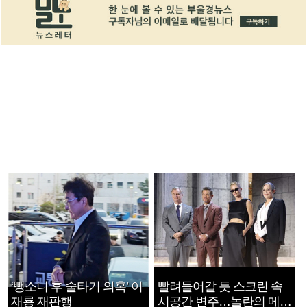
‘뺑소니 후 술타기 의혹’ 이
빨려들어갈 듯 스크린 속
재룡 재판행
시공간 변주…놀란의 메시