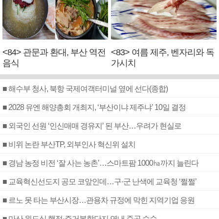
<84> 관문과 환대, 부산 역전
<83> 여름 제주, 벤자리와 독
음식
가시치
■ 해수부 청사, 북항 국제여객터미널 옆에 선다(종합)
■ 2028 유엔 해양총회 개최지, ‘부산이냐 제주냐’ 10일 결정
■ 외국인 선원 ‘인신매매 경유지’ 된 부산…우려가 현실로
■ 비위 논란 부산TP, 외부인사 혁신위 설치
■ 경남 농정 비전 ‘잘 사는 농촌’…스마트팜 1000㏊까지 늘린다
■ 교육혁신선도지 공모 코앞인데…구·군 난색에 교육청 ‘쩔쩔’
■ 르노 못 타는 부산시장…관용차 규정에 막힌 지역기업 응원
■ 마산 원도심 행정·주거복합단지 연내 준공 수순