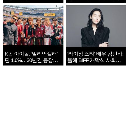
지는 ‘전쟁 속죄’
K팝 아이돌, '밀리언셀러'
‘라이징 스타’ 배우 김민하,
단 1.6%…30년간 등장
올해 BIFF 개막식 사회자
1182개팀 전수조사
확정