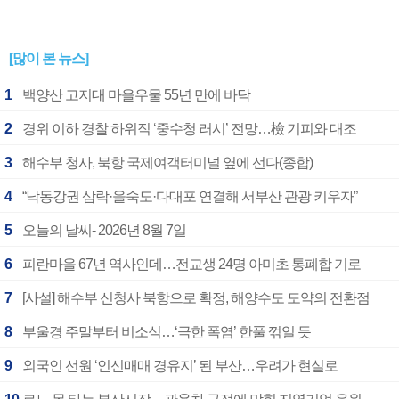
[많이 본 뉴스]
1
백양산 고지대 마을우물 55년 만에 바닥
2
경위 이하 경찰 하위직 ‘중수청 러시’ 전망…檢 기피와 대조
3
해수부 청사, 북항 국제여객터미널 옆에 선다(종합)
4
“낙동강권 삼락·을숙도·다대포 연결해 서부산 관광 키우자”
5
오늘의 날씨- 2026년 8월 7일
6
피란마을 67년 역사인데…전교생 24명 아미초 통폐합 기로
7
[사설] 해수부 신청사 북항으로 확정, 해양수도 도약의 전환점
8
부울경 주말부터 비소식…‘극한 폭염’ 한풀 꺾일 듯
9
외국인 선원 ‘인신매매 경유지’ 된 부산…우려가 현실로