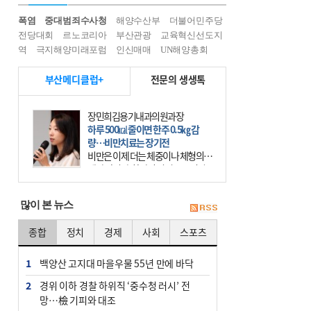
폭염
중대범죄수사청
해양수산부
더불어민주당
전당대회
르노코리아
부산관광
교육혁신선도지
역
극지해양미래포럼
인신매매
UN해양총회
부산메디클럽+
전문의 생생톡
장민희김용기내과의원과장
하루 500㎉ 줄이면 한주 0.5㎏ 감
량…비만치료는 장기전
비만은 이제 더는 체중이나 체형의 문
제가 아니다. 하나의 질병으로 인지
하고 치료와 관리를 해야 한다. 세계
보건기구(WHO)는 이미 1994년 비만
많이 본 뉴스
을 인류의 중요한
종합
정치
경제
사회
스포츠
1
백양산 고지대 마을우물 55년 만에 바닥
2
경위 이하 경찰 하위직 ‘중수청 러시’ 전
망…檢 기피와 대조