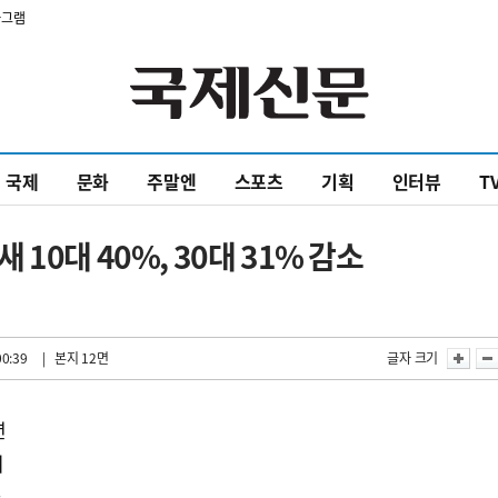
타그램
국제
문화
주말엔
스포츠
기획
인터뷰
T
10대 40%, 30대 31% 감소
00:39
| 본지 12면
글자 크기
션
의
아