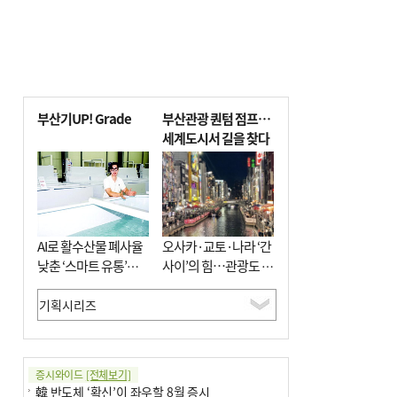
부산기UP! Grade
부산관광 퀀텀 점프…
세계도시서 길을 찾다
AI로 활수산물 폐사율
오사카·교토·나라 ‘간
낮춘 ‘스마트 유통’…
사이’의 힘…관광도 뭉
사막·산악지대 수출
쳐야 흥한다
도전
증시와이드
[전체보기]
韓 반도체 ‘확신’이 좌우할 8월 증시