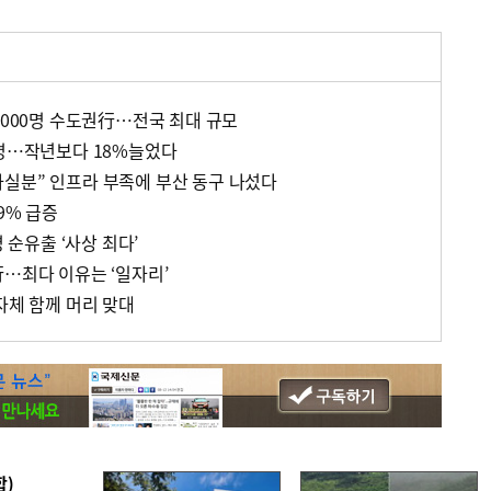
7000명 수도권行…전국 최대 규모
5명…작년보다 18%늘었다
실분” 인프라 부족에 부산 동구 나섰다
9% 급증
명 순유출 ‘사상 최다’
行…최다 이유는 ‘일자리’
자체 함께 머리 맞대
합)