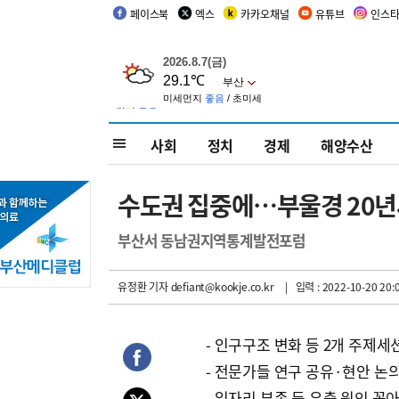
페이스북
엑스
카카오채널
유튜브
인스
사회
정치
경제
해양수산
수도권 집중에…부울경 20년새 
부산서 동남권지역통계발전포럼
유정환 기자
defiant@kookje.co.kr
| 입력 : 2022-10-20 20:
- 인구구조 변화 등 2개 주제세
- 전문가들 연구 공유·현안 논
- 일자리 부족 등 유출 원인 꼽