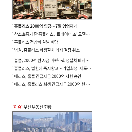
홈플러스 2000억 입금…7일 영업재개
산소호흡기 단 홈플러스, ‘트레이더 조’ 모델로 살아날까
홈플러스 정상화 실낱 희망
법원, 홈플러스 회생절차 폐지 결정 취소
홈플, 2000억 원 자금 마련…회생절차 폐지에 즉시항고(종합)
홈플러스, 법원에 즉시항고…기업회생 ‘재도전’
메리츠, 홈플 긴급자금 2000억 지원 승인
메리츠, 홈플러스 회생 긴급자금 2000억 원 지원 승인
[이슈]
부산 부동산 현황