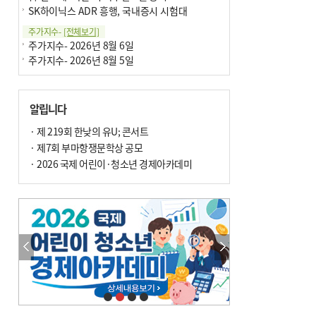
SK하이닉스 ADR 흥행, 국내증시 시험대
주가지수-
[전체보기]
주가지수- 2026년 8월 6일
주가지수- 2026년 8월 5일
알립니다
· 제 219회 한낮의 유U; 콘서트
· 제7회 부마항쟁문학상 공모
· 2026 국제 어린이·청소년 경제아카데미