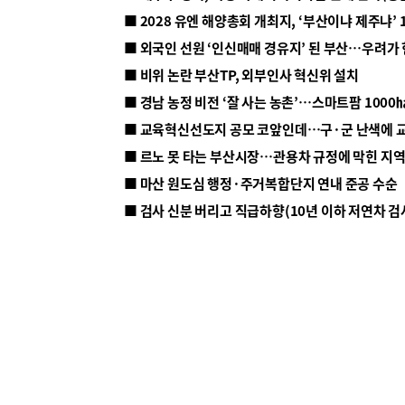
■ 2028 유엔 해양총회 개최지, ‘부산이냐 제주냐’ 
■ 외국인 선원 ‘인신매매 경유지’ 된 부산…우려가
■ 비위 논란 부산TP, 외부인사 혁신위 설치
■ 르노 못 타는 부산시장…관용차 규정에 막힌 지
■ 마산 원도심 행정·주거복합단지 연내 준공 수순