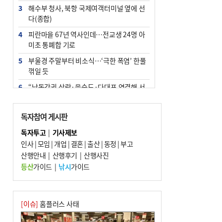
3
해수부 청사, 북항 국제여객터미널 옆에 선
다(종합)
4
피란마을 67년 역사인데…전교생 24명 아
미초 통폐합 기로
5
부울경 주말부터 비소식…‘극한 폭염’ 한풀
꺾일 듯
6
“낙동강권 삼락·을숙도·다대포 연결해 서
부산 관광 키우자”
7
오늘의 날씨- 2026년 8월 7일
독자참여 게시판
8
외국인 선원 ‘인신매매 경유지’ 된 부산…
독자투고
|
기사제보
우려가 현실로
인사
|
모임
|
개업
|
결혼
|
출산
|
동정
|
부고
9
산행안내
[사설] 해수부 신청사 북항으로 확정, 해양
|
산행후기
|
산행사진
수도 도약의 전환점
등산
가이드
|
낚시
가이드
10
르노 못 타는 부산시장…관용차 규정에 막
힌 지역기업 응원
[이슈]
홈플러스 사태