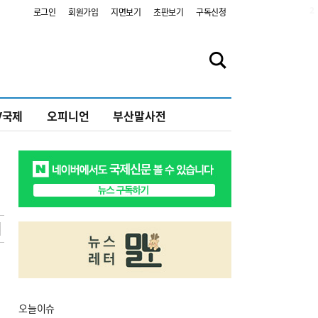
2
로그인
회원가입
지면보기
초판보기
구독신청
V국제
오피니언
부산말사전
오늘
이슈