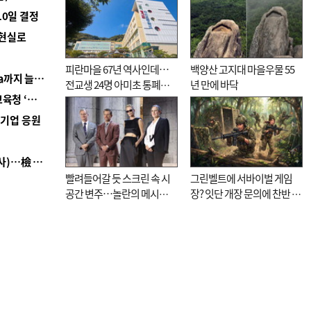
10일 결정
 현실로
피란마을 67년 역사인데…
백양산 고지대 마을우물 55
■ 경남 농정 비전 ‘잘 사는 농촌’…스마트팜 1000㏊까지 늘린다
전교생 24명 아미초 통폐합
년 만에 바닥
■ 교육혁신선도지 공모 코앞인데…구·군 난색에 교육청 ‘쩔쩔’
기로
역기업 응원
■ 검사 신분 버리고 직급하향(10년 이하 저연차 검사)…檢 중수청행 기피
빨려들어갈 듯 스크린 속 시
그린벨트에 서바이벌 게임
공간 변주…놀란의 메시지
장? 잇단 개장 문의에 찬반 논
는 ‘전쟁 속죄’
쟁