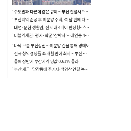
수도권과 다른데 같은 규제…부산 건설사 “쓰러지기 직전”
부산지역 준공 후 미분양 주택, 석 달 만에 다시 3000가구 넘어서
대연·문현 생활권, 전 세대 4베이 판상형…‘더샵 트리센트’ 내달 분양
더블역세권·평지·학군 ‘삼박자’…대연동 42층 브랜드 단지
바닥 모를 부산상권…미분양 건물 통째 경매도
전국 청약경쟁률 35개월 만에 최저…부산 미분양 ‘적체’ 심화
올해 상반기 부산지역 땅값 0.61% 올라
부산 개금·당감동에 주거지-백양산 연결 녹지 조성