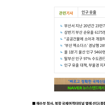
인구 유출
관련
기사
부산서 지난 20년간 23만
상반기 부산 순유출 617
“공공건물에 소아과 개원하
‘부산 엑소더스’ 경남행 28
올 1분기 울산 인구 5460
탈부산 인구 97% 수도권
인구 유출 대책, 부울경 지
■ 해수부 청사, 북항 국제여객터미널 옆에 선다(종