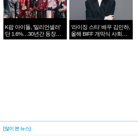
K팝 아이돌, '밀리언셀러'
‘라이징 스타’ 배우 김민하,
단 1.6%…30년간 등장
올해 BIFF 개막식 사회자
1182개팀 전수조사
확정
[많이 본 뉴스]