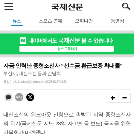
뉴스
스포츠·연예
오피니언
동영상
자금·인력난 중형조선사 “선수금 환급보증 확대를”
부산시, 대선조선 등과 간담회
유정환 기자 defiant@kookje.co.kr | 2023.10.29 19:52
대선조선의 워크아웃 신청으로 촉발된 지역 중형조선사
의 위기(국제신문 지난 23일 자 1면 등 보도) 극복을 위한
간담회가 마련됐다.