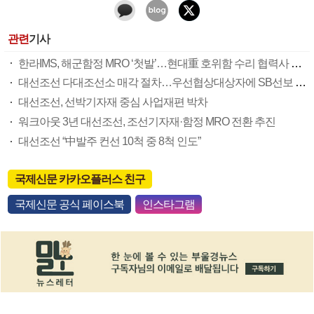
관련
기사
한라IMS, 해군함정 MRO ‘첫발’…현대重 호위함 수리 협력사 참여
대선조선 다대조선소 매각 절차…우선협상대상자에 SB선보 선정
대선조선, 선박기자재 중심 사업재편 박차
워크아웃 3년 대선조선, 조선기자재·함정 MRO 전환 추진
대선조선 “中발주 컨선 10척 중 8척 인도”
국제신문 카카오플러스 친구
국제신문 공식 페이스북
인스타그램