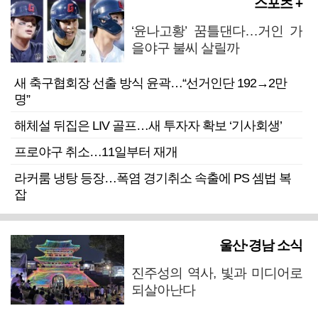
스포츠 +
‘윤나고황’ 꿈틀댄다…거인 가
을야구 불씨 살릴까
새 축구협회장 선출 방식 윤곽…“선거인단 192→2만
명”
해체설 뒤집은 LIV 골프…새 투자자 확보 ‘기사회생’
프로야구 취소…11일부터 재개
라커룸 냉탕 등장…폭염 경기취소 속출에 PS 셈법 복
잡
울산·경남 소식
진주성의 역사, 빛과 미디어로
되살아난다