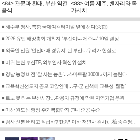
<84> 관문과 환대, 부산 역전
<83> 여름 제주, 벤자리와 독
음식
가시치
■ 해수부 청사, 북항 국제여객터미널 옆에 선다(종합)
■ 2028 유엔 해양총회 개최지, ‘부산이냐 제주냐’ 10일 결정
■ 외국인 선원 ‘인신매매 경유지’ 된 부산…우려가 현실로
■ 비위 논란 부산TP, 외부인사 혁신위 설치
■ 경남 농정 비전 ‘잘 사는 농촌’…스마트팜 1000㏊까지 늘린다
■ 교육혁신선도지 공모 코앞인데…구·군 난색에 교육청 ‘쩔쩔’
■ 르노 못 타는 부산시장…관용차 규정에 막힌 지역기업 응원
■ 마산 원도심 행정·주거복합단지 연내 준공 수순
■ 검사 신분 버리고 직급하향(10년 이하 저연차 검사)…檢 중수청행 기피