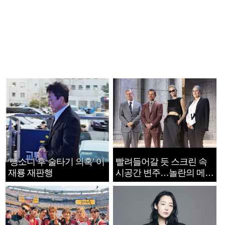
‘뺑소니 후 술타기 의혹’ 이
빨려들어갈 듯 스크린 속
재룡 재판행
시공간 변주…놀란의 메시
지는 ‘전쟁 속죄’