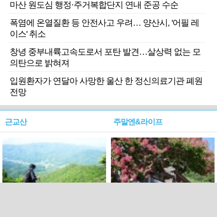
마산 원도심 행정·주거복합단지 연내 준공 수순
폭염에 온열질환 등 안전사고 우려… 양산시, '어필 레
이스' 취소
창녕 중부내륙고속도로서 포탄 발견…살상력 없는 모
의탄으로 밝혀져
입원환자가 연달아 사망한 울산 한 정신의료기관 폐원
전망
근교산
주말엔&라이프
근교산&그너머…상주·문경
폭염보다 더 뜨거워라…100