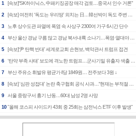
1
[속보]“SK하이닉스, 中패키징공장 매각 검토…중국서 인수 거론”
2
[속보] 여전히 ‘독도는 우리땅’ 외치는 日…韓선박이 독도 주변 해양조사 활동하자 반발
3
노후 상수도관 파열에 폭염 속 사상구 2300여 가구 6시간 단수
4
부산 울산 경남 구름 많고 경남 북서내륙 소나기…폭염·열대야 계속
5
[속보]‘尹 탄핵 반대’ 세계로교회 손현보, 백악관서 트럼프 접견
6
‘탄약 부족 사태’ 보도에 격노한 트럼프…군사기밀 유출자 색출 지시
7
부산 주유소 휘발유 평균가 ℓ당 1849원… 전주보다 3원 ↓
8
[속보] ‘심판 성접대’ 논란 축구협회 공식 사과…“현재는 부적절 행위 없어”
9
서울 중랑구서 흉기 난동…60대 남성 2명 사망
10
"올해 코스피 사이드카 43회 중 25회는 삼전닉스 ETF 이후 발생"