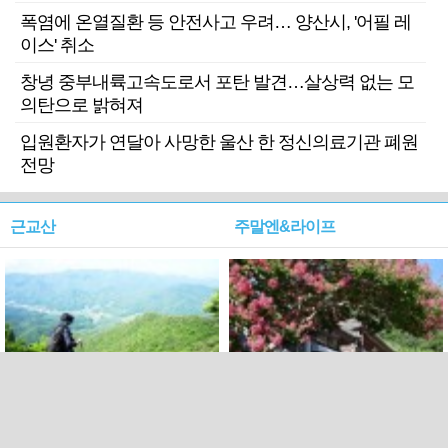
폭염에 온열질환 등 안전사고 우려… 양산시, '어필 레
이스' 취소
창녕 중부내륙고속도로서 포탄 발견…살상력 없는 모
의탄으로 밝혀져
입원환자가 연달아 사망한 울산 한 정신의료기관 폐원
전망
근교산
주말엔&라이프
근교산&그너머…상주·문경
폭염보다 더 뜨거워라…100
청화산~시루봉
일을 붉게 불태울 ‘선비정신’