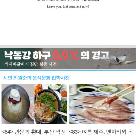
시인 최원준의 음식문화 잡학사전
<84> 관문과 환대, 부산 역전
<83> 여름 제주, 벤자리와 독