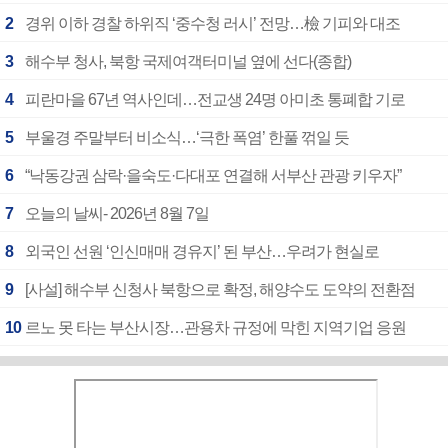
2
경위 이하 경찰 하위직 ‘중수청 러시’ 전망…檢 기피와 대조
3
해수부 청사, 북항 국제여객터미널 옆에 선다(종합)
4
피란마을 67년 역사인데…전교생 24명 아미초 통폐합 기로
5
부울경 주말부터 비소식…‘극한 폭염’ 한풀 꺾일 듯
6
“낙동강권 삼락·을숙도·다대포 연결해 서부산 관광 키우자”
7
오늘의 날씨- 2026년 8월 7일
8
외국인 선원 ‘인신매매 경유지’ 된 부산…우려가 현실로
9
[사설] 해수부 신청사 북항으로 확정, 해양수도 도약의 전환점
10
르노 못 타는 부산시장…관용차 규정에 막힌 지역기업 응원