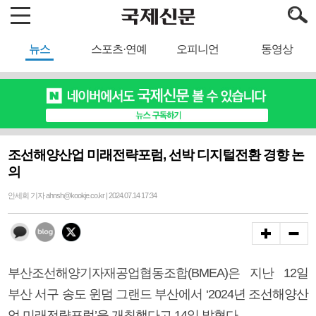
뉴스
스포츠·연예
오피니언
동영상
조선해양산업 미래전략포럼, 선박 디지털전환 경향 논
의
안세희 기자 ahnsh@kookje.co.kr | 2024.07.14 17:34
부산조선해양기자재공업협동조합(BMEA)은 지난 12일
부산 서구 송도 윈덤 그랜드 부산에서 ‘2024년 조선해양산
업 미래전략포럼’을 개최했다고 14일 밝혔다.