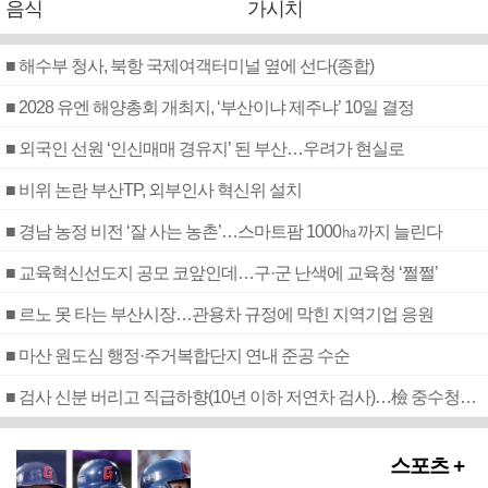
음식
가시치
■ 해수부 청사, 북항 국제여객터미널 옆에 선다(종합)
■ 2028 유엔 해양총회 개최지, ‘부산이냐 제주냐’ 10일 결정
■ 외국인 선원 ‘인신매매 경유지’ 된 부산…우려가 현실로
■ 비위 논란 부산TP, 외부인사 혁신위 설치
■ 경남 농정 비전 ‘잘 사는 농촌’…스마트팜 1000㏊까지 늘린다
■ 교육혁신선도지 공모 코앞인데…구·군 난색에 교육청 ‘쩔쩔’
■ 르노 못 타는 부산시장…관용차 규정에 막힌 지역기업 응원
■ 마산 원도심 행정·주거복합단지 연내 준공 수순
■ 검사 신분 버리고 직급하향(10년 이하 저연차 검사)…檢 중수청행 기피
스포츠 +