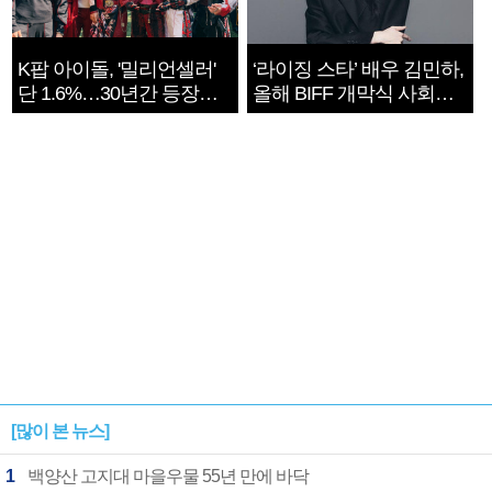
K팝 아이돌, '밀리언셀러'
‘라이징 스타’ 배우 김민하,
단 1.6%…30년간 등장
올해 BIFF 개막식 사회자
1182개팀 전수조사
확정
[많이 본 뉴스]
1
백양산 고지대 마을우물 55년 만에 바닥