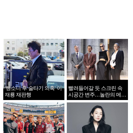
‘뺑소니 후 술타기 의혹’ 이
빨려들어갈 듯 스크린 속
재룡 재판행
시공간 변주…놀란의 메시
지는 ‘전쟁 속죄’