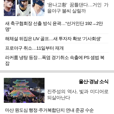
‘윤나고황’ 꿈틀댄다…거인 가
을야구 불씨 살릴까
새 축구협회장 선출 방식 윤곽…“선거인단 192→2만
명”
해체설 뒤집은 LIV 골프…새 투자자 확보 ‘기사회생’
프로야구 취소…11일부터 재개
라커룸 냉탕 등장…폭염 경기취소 속출에 PS 셈법 복
잡
울산·경남 소식
진주성의 역사, 빛과 미디어로
되살아난다
마산 원도심 행정·주거복합단지 연내 준공 수순