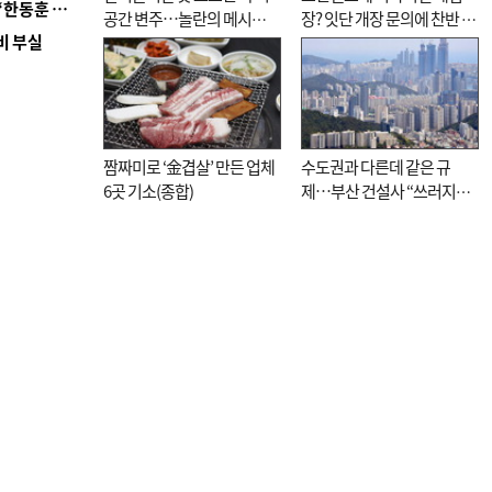
■ 국힘 부산시당, ‘정이한 조력’ 시의원 윤리위에…‘한동훈 지지’도 신고접수
공간 변주…놀란의 메시지
장? 잇단 개장 문의에 찬반 논
비 부실
는 ‘전쟁 속죄’
쟁
짬짜미로 ‘金겹살’ 만든 업체
수도권과 다른데 같은 규
6곳 기소(종합)
제…부산 건설사 “쓰러지기
직전”