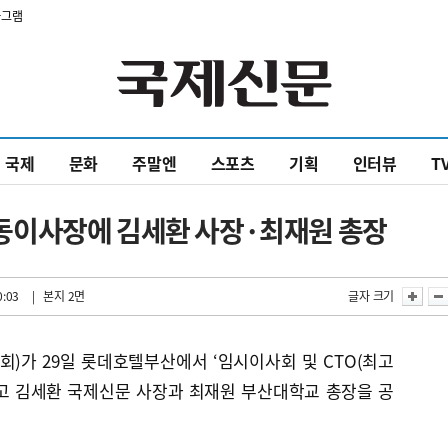
타그램
국제
문화
주말엔
스포츠
기획
인터뷰
T
동이사장에 김세환 사장·최재원 총장
0:03
| 본지 2면
글자 크기
)가 29일 롯데호텔부산에서 ‘임시이사회 및 CTO(최고
고 김세환 국제신문 사장과 최재원 부산대학교 총장을 공