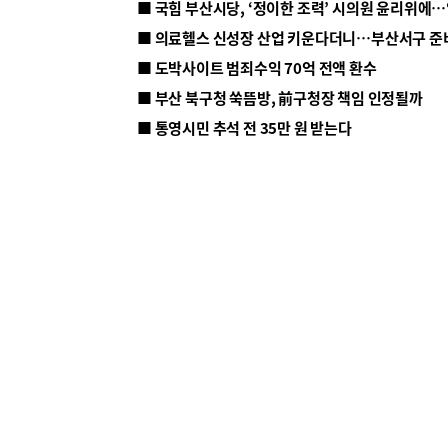
■ 의료헬스 신성장 산업 키운다더니…부산서구 준
■ 도박사이트 범죄수익 70억 전액 환수
■ 부산 북구청 쑥뜸방, 前구청장 책임 인정될까
■ 통영시민 추석 전 35만 원 받는다