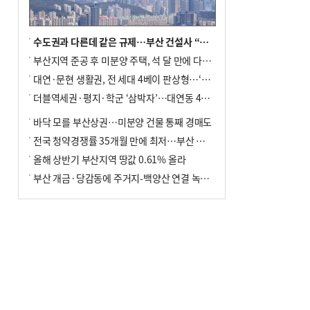
수도권과 다른데 같은 규제…부산 건설사 “쓰러지기 직전”
부산지역 준공 후 미분양 주택, 석 달 만에 다시 3000가구 넘어서
대연·문현 생활권, 전 세대 4베이 판상형…‘더샵 트리센트’ 내달 분양
더블역세권·평지·학군 ‘삼박자’…대연동 42층 브랜드 단지
바닥 모를 부산상권…미분양 건물 통째 경매도
전국 청약경쟁률 35개월 만에 최저…부산 미분양 ‘적체’ 심화
올해 상반기 부산지역 땅값 0.61% 올라
부산 개금·당감동에 주거지-백양산 연결 녹지 조성