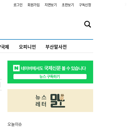
2
로그인
회원가입
지면보기
초판보기
구독신청
V국제
오피니언
부산말사전
오늘
이슈