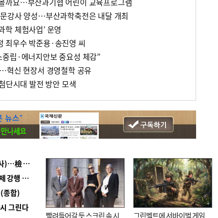
아볼까요…부산과기협 어린이 교육프로그램
전문강사 양성…부산과학축전은 내달 개최
과학 체험사업’ 운영
 최우수 박준용·송진영 씨
소중립·에너지안보 중요성 체감”
델…혁신 현장서 경영철학 공유
 첨단시대 발전 방안 모색
■ 검사 신분 버리고 직급하향(10년 이하 저연차 검사)…檢 중수청행 기피
■ 지역 상권도 말라죽을 판이라…가뭄 속 밀양물축제 강행 논란
(종합)
다시 그린다
빨려들어갈 듯 스크린 속 시
그린벨트에 서바이벌 게임