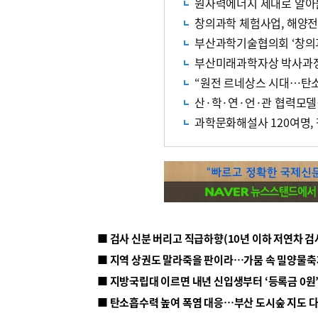
원자력에너지 제대로 알
창의과학 체험사업, 해양
부산과학기술협의회 ‘창의
부산미래과학자상 박사과정
“원전 르네상스 시대…탄
산·학·연·언·관 협력모
과학문화해설사 120여명,
■ 지방국립대 이르면 내년 신입생부터 ‘등록금 0원’
■ 탄소흡수력 높여 폭염 대응…부산 도시숲 지도 