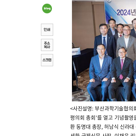
<사진설명: 부산과학기술협의회가
평의회 총회’를 열고 기념촬영을
환 동명대 총장, 허남식 신라대 
세환 국제신문 사장, 이채윤 리