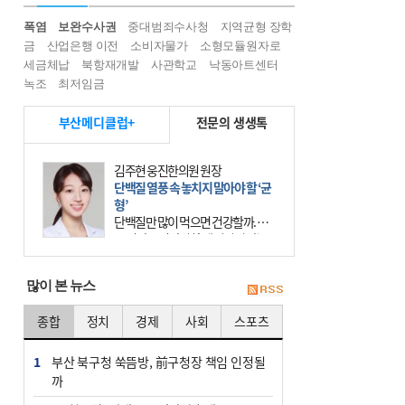
폭염
보완수사권
중대범죄수사청
지역균형 장학
금
산업은행 이전
소비자물가
소형모듈원자로
세금체납
북항재개발
사관학교
낙동아트센터
녹조
최저임금
부산메디클럽+
전문의 생생톡
김주현 웅진한의원 원장
단백질 열풍 속 놓치지 말아야 할 ‘균
형’
단백질만 많이 먹으면 건강할까. 요
즘 건강을 이야기할 때 빠지지 않는
키워드가 단백질이다. 헬스장을 다니
는 젊은 층부터 기초체력을 챙기려는
많이 본 뉴스
중·장년층까지 모두 “
종합
정치
경제
사회
스포츠
1
부산 북구청 쑥뜸방, 前구청장 책임 인정될
까