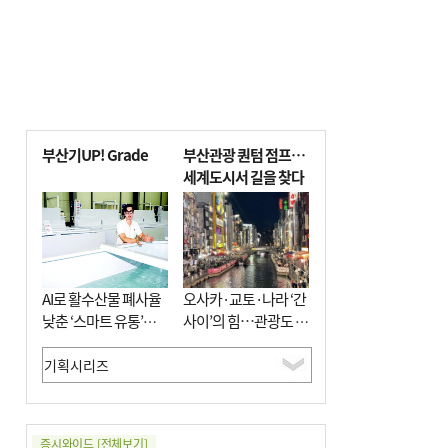
부산기UP! Grade
부산관광 퀀텀 점프…
세계도시서 길을 찾다
AI로 활수산물 폐사율
오사카·교토·나라 ‘간
낮춘 ‘스마트 유통’…
사이’의 힘…관광도 뭉
사막·산악지대 수출
쳐야 흥한다
도전
증시와이드
[전체보기]