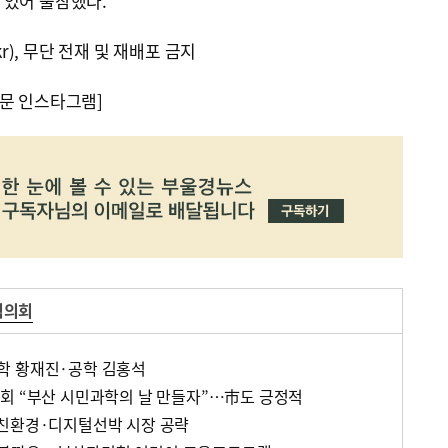
 있어 불참했다.
kr), 무단 전재 및 재배포 금지
문 인스타그램]
협의회
학 황재진·공학 김홍석
회 “부산 시민과학의 날 만들자”…市도 긍정적
…친환경·디지털선박 시장 공략