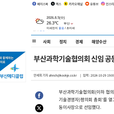
페이스북
엑스
카카오채널
유튜브
인스
사회
정치
경제
해양수산
부산과학기술협의회 신임 공
안세희 기자
ahnsh@kookje.co.kr
| 입력 : 2024-10-29 19:0
부산과학기술협의회(이하 협의회
기술경영자)평의회 총회’를 열
동이사장으로 선임했다.