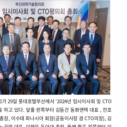
 29일 롯데호텔부산에서 ‘2024년 임시이사회 및 CTO
 하고 있다. 앞줄 왼쪽부터 김동건 동화엔텍 대표 , 전호
총장, 이수태 파나시아 회장(공동이사장 겸 CTO의장), 김
노공업 대표, 이해우 동아대 총장. 둘째 줄은 왼쪽부터 이