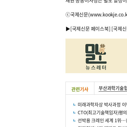
재원 공동이사장은 별도 일정이
ⓒ국제신문(www.kookje.co.
▶
[국제신문 페이스북]
[국제신
부산과학기술
관련
기사
미래과학자상 박사과정 이
CTO(최고기술책임자)평의
선박용 크레인 세계 1위