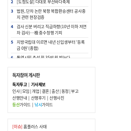
2
[도청도설] 다대포 부산바다축제
3
법원, 단차 논란 북항 복합환승센터 공사중
지 관련 현장검증
4
검사 신분 버리고 직급하향(10년 이하 저연
차 검사)…檢 중수청행 기피
5
지방국립대 이르면 내년 신입생부터 ‘등록
금 0원’(종합)
6
통영시민 추석 전 35만 원 받는다
7
부산 철강공장 50대 노동자 추락사
독자참여 게시판
8
국힘 부산시당, ‘정이한 조력’ 시의원 윤리
위에…‘한동훈 지지’도 신고접수
독자투고
|
기사제보
인사
|
모임
|
개업
|
결혼
|
출산
|
동정
|
부고
9
탄소흡수력 높여 폭염 대응…부산 도시숲
산행안내
지도 다시 그린다
|
산행후기
|
산행사진
등산
가이드
|
낚시
가이드
10
지역 상권도 말라죽을 판이라…가뭄 속 밀
양물축제 강행 논란
[이슈]
홈플러스 사태