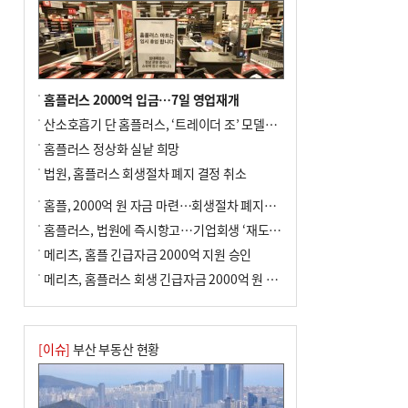
홈플러스 2000억 입금…7일 영업재개
산소호흡기 단 홈플러스, ‘트레이더 조’ 모델로 살아날까
홈플러스 정상화 실낱 희망
법원, 홈플러스 회생절차 폐지 결정 취소
홈플, 2000억 원 자금 마련…회생절차 폐지에 즉시항고(종합)
홈플러스, 법원에 즉시항고…기업회생 ‘재도전’
메리츠, 홈플 긴급자금 2000억 지원 승인
메리츠, 홈플러스 회생 긴급자금 2000억 원 지원 승인
[이슈]
부산 부동산 현황