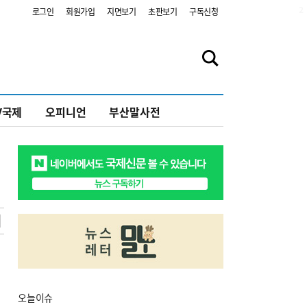
2
로그인
회원가입
지면보기
초판보기
구독신청
V국제
오피니언
부산말사전
오늘
이슈