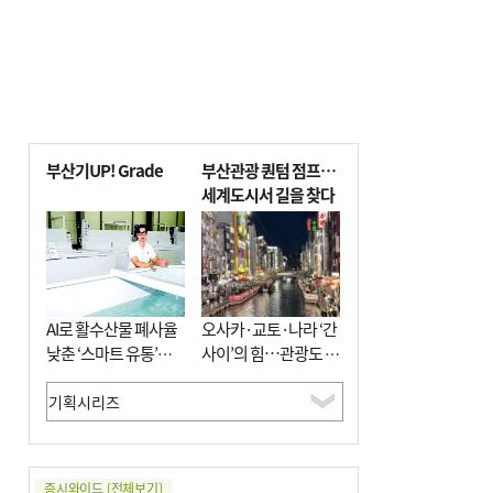
부산기UP! Grade
부산관광 퀀텀 점프…
세계도시서 길을 찾다
AI로 활수산물 폐사율
오사카·교토·나라 ‘간
낮춘 ‘스마트 유통’…
사이’의 힘…관광도 뭉
사막·산악지대 수출
쳐야 흥한다
도전
증시와이드
[전체보기]