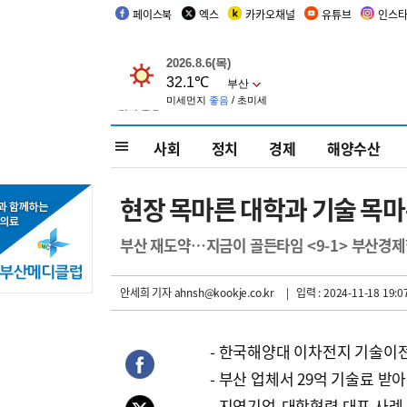
페이스북
엑스
카카오채널
유튜브
인스
사회
정치
경제
해양수산
현장 목마른 대학과 기술 목마
부산 재도약…지금이 골든타임 <9-1> 부산경
안세희 기자
ahnsh@kookje.co.kr
| 입력 : 2024-11-18 19:0
- 한국해양대 이차전지 기술이
- 부산 업체서 29억 기술료 받아
- 지역기업-대학협력 대표 사례