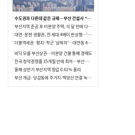
수도권과 다른데 같은 규제…부산 건설사 “쓰러지기 직전”
부산지역 준공 후 미분양 주택, 석 달 만에 다시 3000가구 넘어서
대연·문현 생활권, 전 세대 4베이 판상형…‘더샵 트리센트’ 내달 분양
더블역세권·평지·학군 ‘삼박자’…대연동 42층 브랜드 단지
바닥 모를 부산상권…미분양 건물 통째 경매도
전국 청약경쟁률 35개월 만에 최저…부산 미분양 ‘적체’ 심화
올해 상반기 부산지역 땅값 0.61% 올라
부산 개금·당감동에 주거지-백양산 연결 녹지 조성