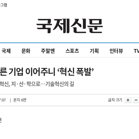
타그램
국제
문화
주말엔
스포츠
기획
인터뷰
T
른 기업 이어주니 ‘혁신 폭발’
제혁신, 지·산·학으로…기술혁신의 길
7:07
| 본지 6면
글자 크기
전