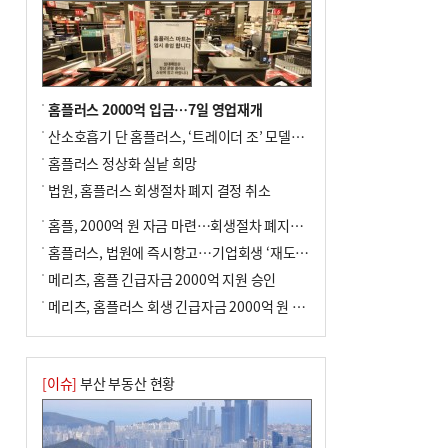
홈플러스 2000억 입금…7일 영업재개
산소호흡기 단 홈플러스, ‘트레이더 조’ 모델로 살아날까
홈플러스 정상화 실낱 희망
법원, 홈플러스 회생절차 폐지 결정 취소
홈플, 2000억 원 자금 마련…회생절차 폐지에 즉시항고(종합)
홈플러스, 법원에 즉시항고…기업회생 ‘재도전’
메리츠, 홈플 긴급자금 2000억 지원 승인
메리츠, 홈플러스 회생 긴급자금 2000억 원 지원 승인
[이슈]
부산 부동산 현황