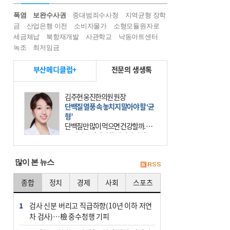
폭염
보완수사권
중대범죄수사청
지역균형 장학
금
산업은행 이전
소비자물가
소형모듈원자로
세금체납
북항재개발
사관학교
낙동아트센터
녹조
최저임금
부산메디클럽+
전문의 생생톡
김주현 웅진한의원 원장
단백질 열풍 속 놓치지 말아야 할 ‘균
형’
단백질만 많이 먹으면 건강할까. 요
즘 건강을 이야기할 때 빠지지 않는
키워드가 단백질이다. 헬스장을 다니
는 젊은 층부터 기초체력을 챙기려는
많이 본 뉴스
중·장년층까지 모두 “
종합
정치
경제
사회
스포츠
1
검사 신분 버리고 직급하향(10년 이하 저연
차 검사)…檢 중수청행 기피