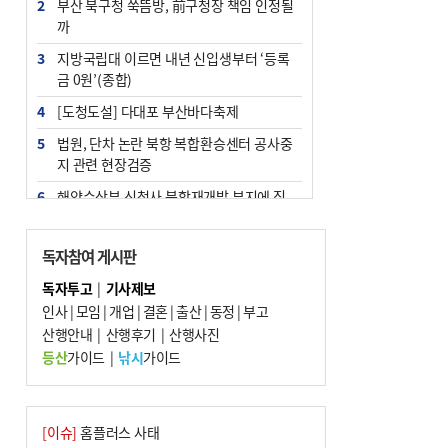
2
부산 북구청 쑥뜸방, 前구청장 책임 인정될
까
3
지방국립대 이르면 내년 신입생부터 ‘등록
금 0원’(종합)
4
[도청도설] 다대포 부산바다축제
5
법원, 단차 논란 북항 복합환승센터 공사중
지 관련 현장검증
6
해양수산부 신청사 북항재개발 부지에 짓
는다
7
지역 상권도 말라죽을 판이라…가뭄 속 밀
독자참여 게시판
양물축제 강행 논란
독자투고
|
기사제보
8
통영시민 추석 전 35만 원 받는다
인사
|
모임
|
개업
|
결혼
|
출산
|
동정
|
부고
9
산행안내
부산 철강공장 50대 노동자 추락사
|
산행후기
|
산행사진
등산
가이드
|
낚시
가이드
10
국힘 부산시당, ‘정이한 조력’ 시의원 윤리
위에…‘한동훈 지지’도 신고접수
[이슈]
홈플러스 사태