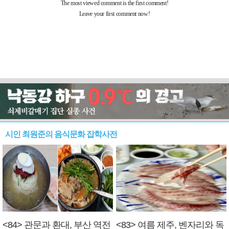
시인 최원준의 음식문화 잡학사전
<84> 관문과 환대, 부산 역전
<83> 여름 제주, 벤자리와 독