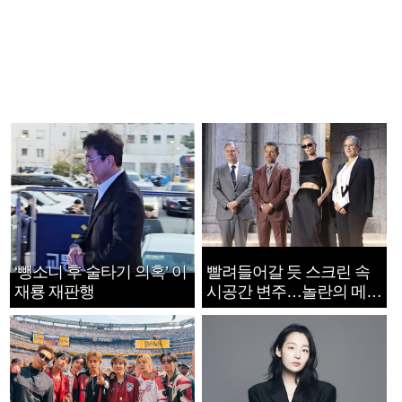
‘뺑소니 후 술타기 의혹’ 이
빨려들어갈 듯 스크린 속
재룡 재판행
시공간 변주…놀란의 메시
지는 ‘전쟁 속죄’