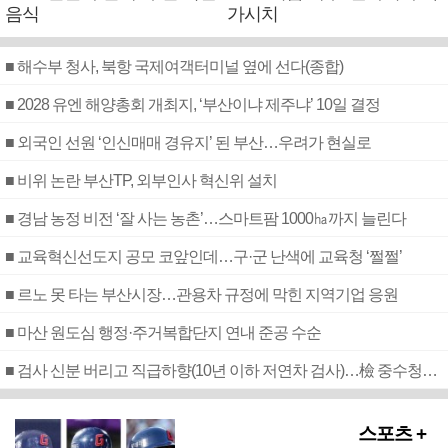
음식
가시치
■ 해수부 청사, 북항 국제여객터미널 옆에 선다(종합)
■ 2028 유엔 해양총회 개최지, ‘부산이냐 제주냐’ 10일 결정
■ 외국인 선원 ‘인신매매 경유지’ 된 부산…우려가 현실로
■ 비위 논란 부산TP, 외부인사 혁신위 설치
■ 경남 농정 비전 ‘잘 사는 농촌’…스마트팜 1000㏊까지 늘린다
■ 교육혁신선도지 공모 코앞인데…구·군 난색에 교육청 ‘쩔쩔’
■ 르노 못 타는 부산시장…관용차 규정에 막힌 지역기업 응원
■ 마산 원도심 행정·주거복합단지 연내 준공 수순
■ 검사 신분 버리고 직급하향(10년 이하 저연차 검사)…檢 중수청행 기피
스포츠 +