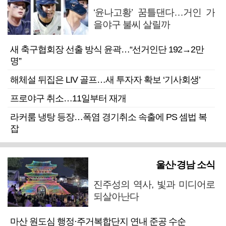
‘윤나고황’ 꿈틀댄다…거인 가
을야구 불씨 살릴까
새 축구협회장 선출 방식 윤곽…“선거인단 192→2만
명”
해체설 뒤집은 LIV 골프…새 투자자 확보 ‘기사회생’
프로야구 취소…11일부터 재개
라커룸 냉탕 등장…폭염 경기취소 속출에 PS 셈법 복
잡
울산·경남 소식
진주성의 역사, 빛과 미디어로
되살아난다
마산 원도심 행정·주거복합단지 연내 준공 수순