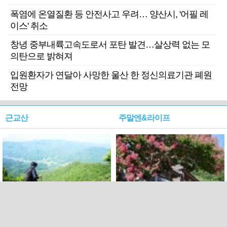
폭염에 온열질환 등 안전사고 우려… 양산시, '어필 레
이스' 취소
창녕 중부내륙고속도로서 포탄 발견…살상력 없는 모
의탄으로 밝혀져
입원환자가 연달아 사망한 울산 한 정신의료기관 폐원
전망
근교산
주말엔&라이프
근교산&그너머…상주·문경
폭염보다 더 뜨거워라…100
청화산~시루봉
일을 붉게 불태울 ‘선비정신’