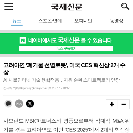
뉴스
스포츠·연예
오피니언
동영상
고려아연 ‘폐기물 선별로봇’, 미국 CES 혁신상 2개 수
상
AI·사물인터넷 기술 융합적용…자원 순환 스마트팩토리 앞장
정옥재 기자 littleprince@kookje.co.kr | 2025.01.12 18:32
사모펀드 MBK파트너스와 영풍으로부터 적대적 M&A 위
기를 겪는 고려아연도 이번 ‘CES 2025’에서 2개의 혁신상