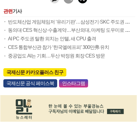
관련
기사
반도체산업 게임체임저 ‘유리기판’…삼성전기·SKC 주도권 경쟁
동의대 CES 혁신상·수출계약…부산외대, 마케팅 도우미로 맹활약
AI PC 주도권 탈환 외치는 인텔, 새 CPU 출격
CES 통합부산관 참가 ‘한국엘에프피’ 300만弗 유치
중공업도 AI는 기회…두산 박정원 회장 CES 방문
국제신문 카카오플러스 친구
국제신문 공식 페이스북
인스타그램