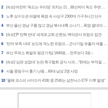
2
[속보] 여전히 ‘독도는 우리땅’ 외치는 日…韓선박이 독도 주변 해양조사 활동하자 반발
3
노후 상수도관 파열에 폭염 속 사상구 2300여 가구 6시간 단수
4
부산 울산 경남 구름 많고 경남 북서내륙 소나기…폭염·열대야 계속
5
[속보]‘尹 탄핵 반대’ 세계로교회 손현보, 백악관서 트럼프 접견
6
‘탄약 부족 사태’ 보도에 격노한 트럼프…군사기밀 유출자 색출 지시
7
부산 주유소 휘발유 평균가 ℓ당 1849원… 전주보다 3원 ↓
8
[속보] ‘심판 성접대’ 논란 축구협회 공식 사과…“현재는 부적절 행위 없어”
9
서울 중랑구서 흉기 난동…60대 남성 2명 사망
10
"올해 코스피 사이드카 43회 중 25회는 삼전닉스 ETF 이후 발생"