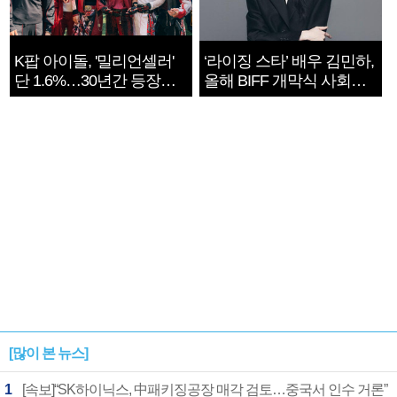
K팝 아이돌, '밀리언셀러'
‘라이징 스타’ 배우 김민하,
단 1.6%…30년간 등장
올해 BIFF 개막식 사회자
1182개팀 전수조사
확정
[많이 본 뉴스]
1
[속보]“SK하이닉스, 中패키징공장 매각 검토…중국서 인수 거론”