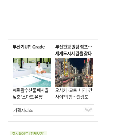
부산기UP! Grade
부산관광 퀀텀 점프…
세계도시서 길을 찾다
AI로 활수산물 폐사율
오사카·교토·나라 ‘간
낮춘 ‘스마트 유통’…
사이’의 힘…관광도 뭉
사막·산악지대 수출
쳐야 흥한다
도전
증시와이드
[전체보기]