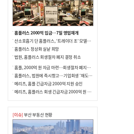
홈플러스 2000억 입금…7일 영업재개
산소호흡기 단 홈플러스, ‘트레이더 조’ 모델로 살아날까
홈플러스 정상화 실낱 희망
법원, 홈플러스 회생절차 폐지 결정 취소
홈플, 2000억 원 자금 마련…회생절차 폐지에 즉시항고(종합)
홈플러스, 법원에 즉시항고…기업회생 ‘재도전’
메리츠, 홈플 긴급자금 2000억 지원 승인
메리츠, 홈플러스 회생 긴급자금 2000억 원 지원 승인
[이슈]
부산 부동산 현황