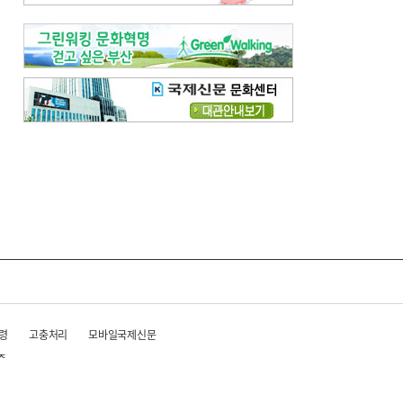
령
고충처리
모바일국제신문
준