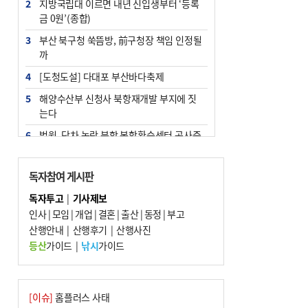
2
지방국립대 이르면 내년 신입생부터 ‘등록
금 0원’(종합)
3
부산 북구청 쑥뜸방, 前구청장 책임 인정될
까
4
[도청도설] 다대포 부산바다축제
5
해양수산부 신청사 북항재개발 부지에 짓
는다
6
법원, 단차 논란 북항 복합환승센터 공사중
지 관련 현장검증
7
지역 상권도 말라죽을 판이라…가뭄 속 밀
독자참여 게시판
양물축제 강행 논란
독자투고
|
기사제보
8
통영시민 추석 전 35만 원 받는다
인사
|
모임
|
개업
|
결혼
|
출산
|
동정
|
부고
9
산행안내
부산 철강공장 50대 노동자 추락사
|
산행후기
|
산행사진
등산
가이드
|
낚시
가이드
10
국힘 부산시당, ‘정이한 조력’ 시의원 윤리
위에…‘한동훈 지지’도 신고접수
[이슈]
홈플러스 사태