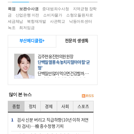
폭염
보완수사권
중대범죄수사청
지역균형 장학
금
산업은행 이전
소비자물가
소형모듈원자로
세금체납
북항재개발
사관학교
낙동아트센터
녹조
최저임금
부산메디클럽+
전문의 생생톡
김주현 웅진한의원 원장
단백질 열풍 속 놓치지 말아야 할 ‘균
형’
단백질만 많이 먹으면 건강할까. 요
즘 건강을 이야기할 때 빠지지 않는
키워드가 단백질이다. 헬스장을 다니
는 젊은 층부터 기초체력을 챙기려는
많이 본 뉴스
중·장년층까지 모두 “
종합
정치
경제
사회
스포츠
1
검사 신분 버리고 직급하향(10년 이하 저연
차 검사)…檢 중수청행 기피