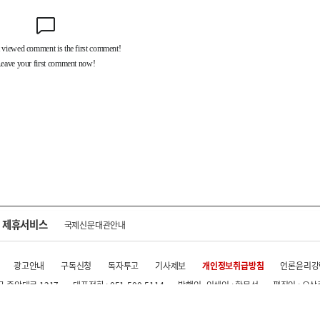
제휴서비스
국제신문대관안내
광고안내
구독신청
독자투고
기사제보
개인정보취급방침
언론윤리강
구 중앙대로 1217
대표전화 : 051-500-5114
발행인·인쇄인 : 황문성
편집인 : 오상
.kr All rights reserved.