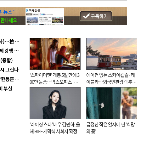
■ 검사 신분 버리고 직급하향(10년 이하 저연차 검사)…檢 중수청행 기피
■ 지역 상권도 말라죽을 판이라…가뭄 속 밀양물축제 강행 논란
(종합)
다시 그린다
‘스파이더맨’ 개봉 5일 만에 3
에어컨 없는 스카이캡슐·케
■ 국힘 부산시당, ‘정이한 조력’ 시의원 윤리위에…‘한동훈 지지’도 신고접수
00만 돌풍…박스오피스·예
이블카…외국인관광객 추억
비 부실
매율 동시 1위
대신 고역 될라
‘라이징 스타’ 배우 김민하, 올
금정산 작은 암자에 핀 ‘희망
해 BIFF 개막식 사회자 확정
의 꽃’