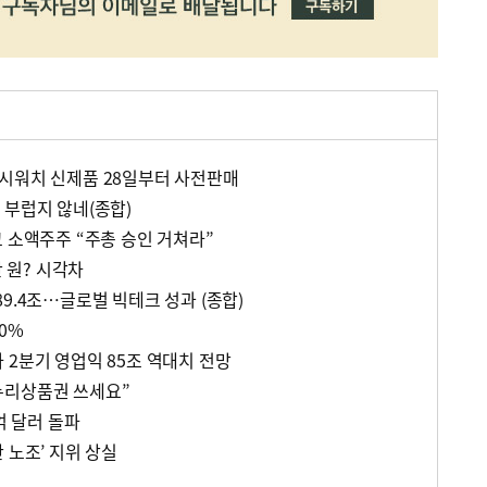
시워치 신제품 28일부터 사전판매
 부럽지 않네(종합)
 소액주주 “주총 승인 거쳐라”
만 원? 시각차
9.4조…글로벌 빅테크 성과 (종합)
0%
 2분기 영업익 85조 역대치 전망
누리상품권 쓰세요”
억 달러 돌파
 노조’ 지위 상실