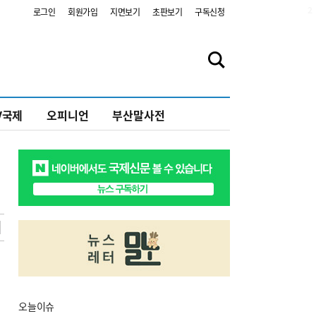
2
로그인
회원가입
지면보기
초판보기
구독신청
V국제
오피니언
부산말사전
오늘
이슈