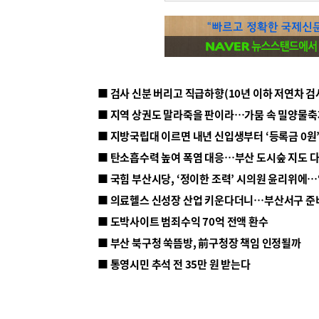
■ 지방국립대 이르면 내년 신입생부터 ‘등록금 0원’
■ 탄소흡수력 높여 폭염 대응…부산 도시숲 지도 
■ 의료헬스 신성장 산업 키운다더니…부산서구 준
■ 도박사이트 범죄수익 70억 전액 환수
■ 부산 북구청 쑥뜸방, 前구청장 책임 인정될까
■ 통영시민 추석 전 35만 원 받는다