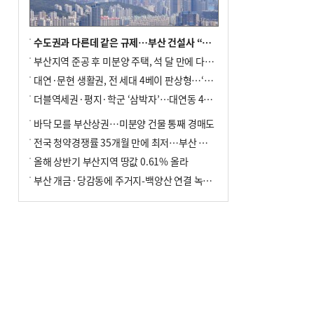
수도권과 다른데 같은 규제…부산 건설사 “쓰러지기 직전”
부산지역 준공 후 미분양 주택, 석 달 만에 다시 3000가구 넘어서
대연·문현 생활권, 전 세대 4베이 판상형…‘더샵 트리센트’ 내달 분양
더블역세권·평지·학군 ‘삼박자’…대연동 42층 브랜드 단지
바닥 모를 부산상권…미분양 건물 통째 경매도
전국 청약경쟁률 35개월 만에 최저…부산 미분양 ‘적체’ 심화
올해 상반기 부산지역 땅값 0.61% 올라
부산 개금·당감동에 주거지-백양산 연결 녹지 조성