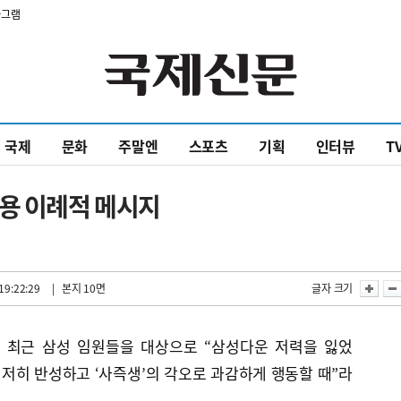
타그램
국제
문화
주말엔
스포츠
기획
인터뷰
T
재용 이례적 메시지
19:22:29
| 본지 10면
글자 크기
이 최근 삼성 임원들을 대상으로 “삼성다운 저력을 잃었
저히 반성하고 ‘사즉생’의 각오로 과감하게 행동할 때”라