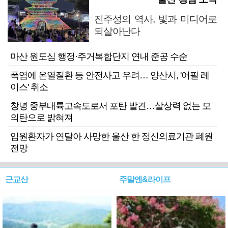
진주성의 역사, 빛과 미디어로
되살아난다
마산 원도심 행정·주거복합단지 연내 준공 수순
폭염에 온열질환 등 안전사고 우려… 양산시, '어필 레
이스' 취소
창녕 중부내륙고속도로서 포탄 발견…살상력 없는 모
의탄으로 밝혀져
입원환자가 연달아 사망한 울산 한 정신의료기관 폐원
전망
근교산
주말엔&라이프