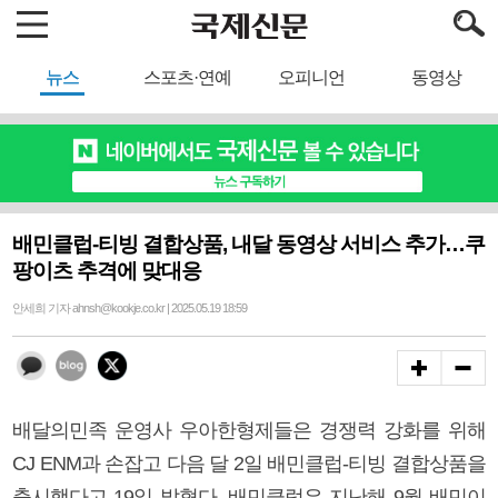
뉴스
스포츠·연예
오피니언
동영상
배민클럽-티빙 결합상품, 내달 동영상 서비스 추가…쿠
팡이츠 추격에 맞대응
안세희 기자 ahnsh@kookje.co.kr | 2025.05.19 18:59
배달의민족 운영사 우아한형제들은 경쟁력 강화를 위해
CJ ENM과 손잡고 다음 달 2일 배민클럽-티빙 결합상품을
출시했다고 19일 밝혔다. 배민클럽은 지난해 9월 배민이