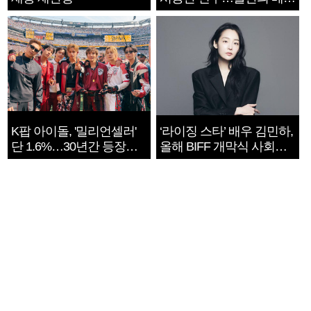
지는 ‘전쟁 속죄’
K팝 아이돌, '밀리언셀러'
‘라이징 스타’ 배우 김민하,
단 1.6%…30년간 등장
올해 BIFF 개막식 사회자
1182개팀 전수조사
확정