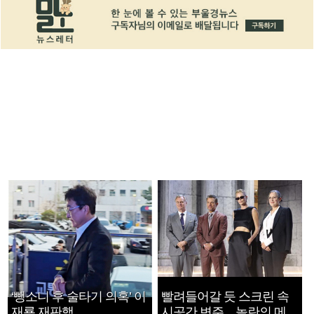
‘뺑소니 후 술타기 의혹’ 이
빨려들어갈 듯 스크린 속
재룡 재판행
시공간 변주…놀란의 메시