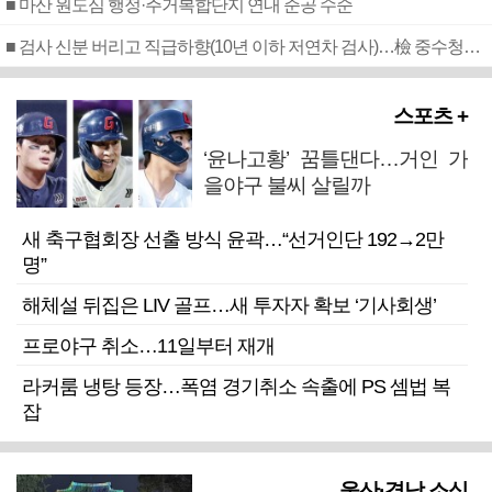
■ 마산 원도심 행정·주거복합단지 연내 준공 수순
■ 검사 신분 버리고 직급하향(10년 이하 저연차 검사)…檢 중수청행 기피
스포츠 +
‘윤나고황’ 꿈틀댄다…거인 가
을야구 불씨 살릴까
새 축구협회장 선출 방식 윤곽…“선거인단 192→2만
명”
해체설 뒤집은 LIV 골프…새 투자자 확보 ‘기사회생’
프로야구 취소…11일부터 재개
라커룸 냉탕 등장…폭염 경기취소 속출에 PS 셈법 복
잡
울산·경남 소식