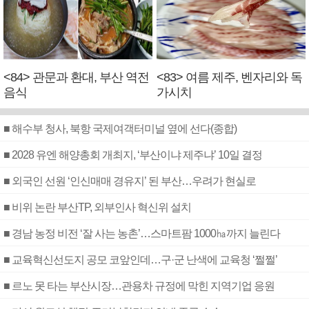
<84> 관문과 환대, 부산 역전
<83> 여름 제주, 벤자리와 독
음식
가시치
■ 해수부 청사, 북항 국제여객터미널 옆에 선다(종합)
■ 2028 유엔 해양총회 개최지, ‘부산이냐 제주냐’ 10일 결정
■ 외국인 선원 ‘인신매매 경유지’ 된 부산…우려가 현실로
■ 비위 논란 부산TP, 외부인사 혁신위 설치
■ 경남 농정 비전 ‘잘 사는 농촌’…스마트팜 1000㏊까지 늘린다
■ 교육혁신선도지 공모 코앞인데…구·군 난색에 교육청 ‘쩔쩔’
■ 르노 못 타는 부산시장…관용차 규정에 막힌 지역기업 응원