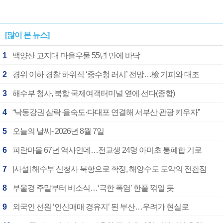
[많이 본 뉴스]
1
백양산 고지대 마을우물 55년 만에 바닥
2
경위 이하 경찰 하위직 ‘중수청 러시’ 전망…檢 기피와 대조
3
해수부 청사, 북항 국제여객터미널 옆에 선다(종합)
4
“낙동강권 삼락·을숙도·다대포 연결해 서부산 관광 키우자”
5
오늘의 날씨- 2026년 8월 7일
6
피란마을 67년 역사인데…전교생 24명 아미초 통폐합 기로
7
[사설] 해수부 신청사 북항으로 확정, 해양수도 도약의 전환점
8
부울경 주말부터 비소식…‘극한 폭염’ 한풀 꺾일 듯
9
외국인 선원 ‘인신매매 경유지’ 된 부산…우려가 현실로