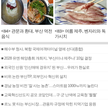
<84> 관문과 환대, 부산 역전
<83> 여름 제주, 벤자리와 독
음식
가시치
■ 해수부 청사, 북항 국제여객터미널 옆에 선다(종합)
■ 2028 유엔 해양총회 개최지, ‘부산이냐 제주냐’ 10일 결정
■ 외국인 선원 ‘인신매매 경유지’ 된 부산…우려가 현실로
■ 비위 논란 부산TP, 외부인사 혁신위 설치
■ 경남 농정 비전 ‘잘 사는 농촌’…스마트팜 1000㏊까지 늘린다
■ 교육혁신선도지 공모 코앞인데…구·군 난색에 교육청 ‘쩔쩔’
■ 르노 못 타는 부산시장…관용차 규정에 막힌 지역기업 응원