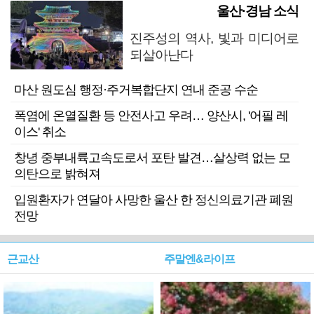
울산·경남 소식
진주성의 역사, 빛과 미디어로
되살아난다
마산 원도심 행정·주거복합단지 연내 준공 수순
폭염에 온열질환 등 안전사고 우려… 양산시, '어필 레
이스' 취소
창녕 중부내륙고속도로서 포탄 발견…살상력 없는 모
의탄으로 밝혀져
입원환자가 연달아 사망한 울산 한 정신의료기관 폐원
전망
근교산
주말엔&라이프