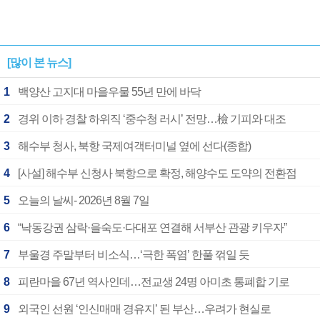
[많이 본 뉴스]
1
백양산 고지대 마을우물 55년 만에 바닥
2
경위 이하 경찰 하위직 ‘중수청 러시’ 전망…檢 기피와 대조
3
해수부 청사, 북항 국제여객터미널 옆에 선다(종합)
4
[사설] 해수부 신청사 북항으로 확정, 해양수도 도약의 전환점
5
오늘의 날씨- 2026년 8월 7일
6
“낙동강권 삼락·을숙도·다대포 연결해 서부산 관광 키우자”
7
부울경 주말부터 비소식…‘극한 폭염’ 한풀 꺾일 듯
8
피란마을 67년 역사인데…전교생 24명 아미초 통폐합 기로
9
외국인 선원 ‘인신매매 경유지’ 된 부산…우려가 현실로