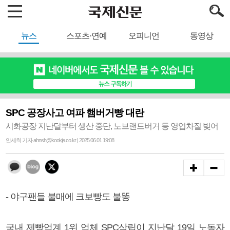
뉴스
스포츠·연예
오피니언
동영상
SPC 공장사고 여파 햄버거빵 대란
시화공장 지난달부터 생산 중단, 노브랜드버거 등 영업차질 빚어
안세희 기자 ahnsh@kookje.co.kr | 2025.06.01 19:08
- 야구팬들 불매에 크보빵도 불똥
국내 제빵업계 1위 업체 SPC삼립이 지난달 19일 노동자