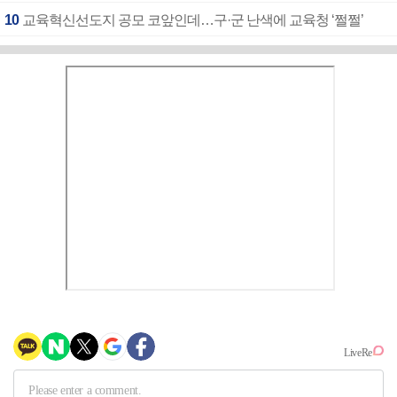
10
교육혁신선도지 공모 코앞인데…구·군 난색에 교육청 ‘쩔쩔’