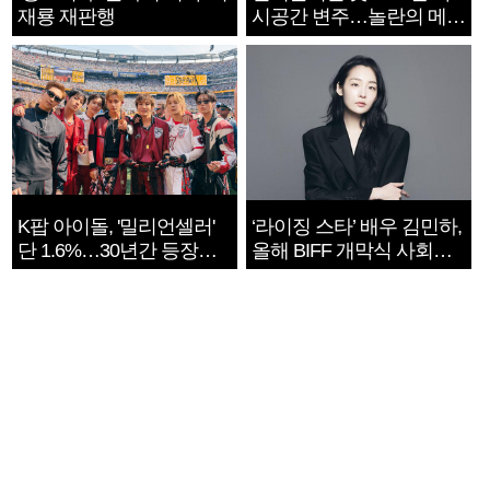
재룡 재판행
시공간 변주…놀란의 메시
지는 ‘전쟁 속죄’
K팝 아이돌, '밀리언셀러'
‘라이징 스타’ 배우 김민하,
단 1.6%…30년간 등장
올해 BIFF 개막식 사회자
1182개팀 전수조사
확정