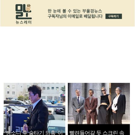
‘뺑소니 후 술타기 의혹’ 이
빨려들어갈 듯 스크린 속