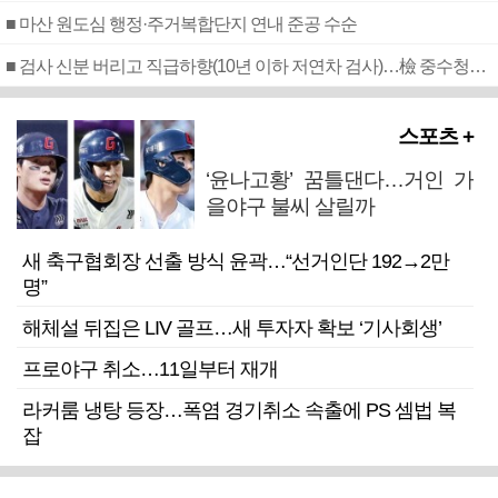
■ 마산 원도심 행정·주거복합단지 연내 준공 수순
■ 검사 신분 버리고 직급하향(10년 이하 저연차 검사)…檢 중수청행 기피
스포츠 +
‘윤나고황’ 꿈틀댄다…거인 가
을야구 불씨 살릴까
새 축구협회장 선출 방식 윤곽…“선거인단 192→2만
명”
해체설 뒤집은 LIV 골프…새 투자자 확보 ‘기사회생’
프로야구 취소…11일부터 재개
라커룸 냉탕 등장…폭염 경기취소 속출에 PS 셈법 복
잡