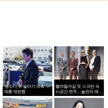
‘뺑소니 후 술타기 의혹’ 이
빨려들어갈 듯 스크린 속
재룡 재판행
시공간 변주…놀란의 메시
지는 ‘전쟁 속죄’