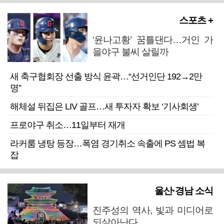
스포츠 +
‘윤나고황’ 꿈틀댄다…거인 가
을야구 불씨 살릴까
새 축구협회장 선출 방식 윤곽…“선거인단 192→2만
명”
해체설 뒤집은 LIV 골프…새 투자자 확보 ‘기사회생’
프로야구 취소…11일부터 재개
라커룸 냉탕 등장…폭염 경기취소 속출에 PS 셈법 복
잡
울산·경남 소식
진주성의 역사, 빛과 미디어로
되살아난다