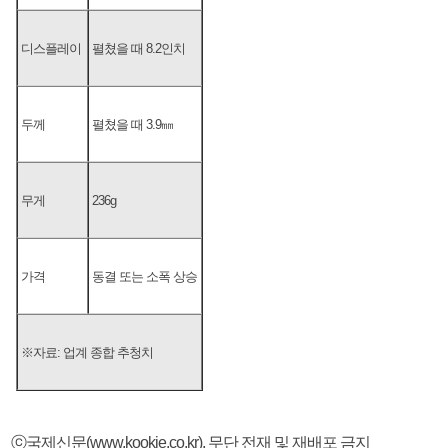
디스플레이
펼쳤을 때 8.2인치
두께
펼쳤을 때 3.9㎜
무게
236g
가격
동결 또는 소폭 상승
※자료: 업계 종합 추청치
ⓒ국제신문(www.kookje.co.kr), 무단 전재 및 재배포 금지