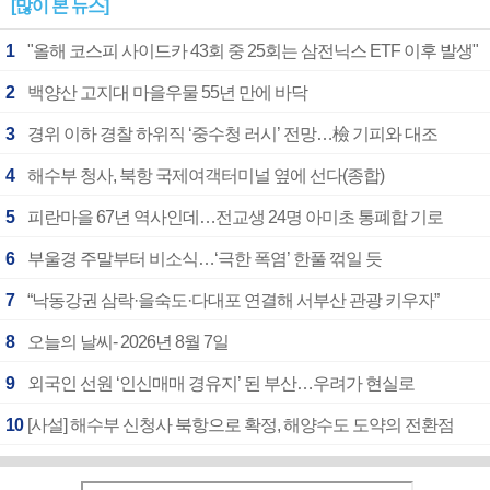
[많이 본 뉴스]
1
"올해 코스피 사이드카 43회 중 25회는 삼전닉스 ETF 이후 발생"
2
백양산 고지대 마을우물 55년 만에 바닥
3
경위 이하 경찰 하위직 ‘중수청 러시’ 전망…檢 기피와 대조
4
해수부 청사, 북항 국제여객터미널 옆에 선다(종합)
5
피란마을 67년 역사인데…전교생 24명 아미초 통폐합 기로
6
부울경 주말부터 비소식…‘극한 폭염’ 한풀 꺾일 듯
7
“낙동강권 삼락·을숙도·다대포 연결해 서부산 관광 키우자”
8
오늘의 날씨- 2026년 8월 7일
9
외국인 선원 ‘인신매매 경유지’ 된 부산…우려가 현실로
10
[사설] 해수부 신청사 북항으로 확정, 해양수도 도약의 전환점