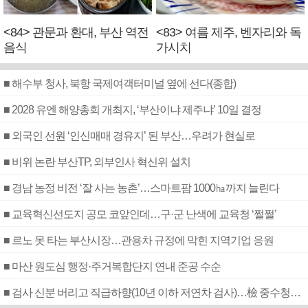
<84> 관문과 환대, 부산 역전
<83> 여름 제주, 벤자리와 독
음식
가시치
■ 해수부 청사, 북항 국제여객터미널 옆에 선다(종합)
■ 2028 유엔 해양총회 개최지, ‘부산이냐 제주냐’ 10일 결정
■ 외국인 선원 ‘인신매매 경유지’ 된 부산…우려가 현실로
■ 비위 논란 부산TP, 외부인사 혁신위 설치
■ 경남 농정 비전 ‘잘 사는 농촌’…스마트팜 1000㏊까지 늘린다
■ 교육혁신선도지 공모 코앞인데…구·군 난색에 교육청 ‘쩔쩔’
■ 르노 못 타는 부산시장…관용차 규정에 막힌 지역기업 응원
■ 마산 원도심 행정·주거복합단지 연내 준공 수순
■ 검사 신분 버리고 직급하향(10년 이하 저연차 검사)…檢 중수청행 기피