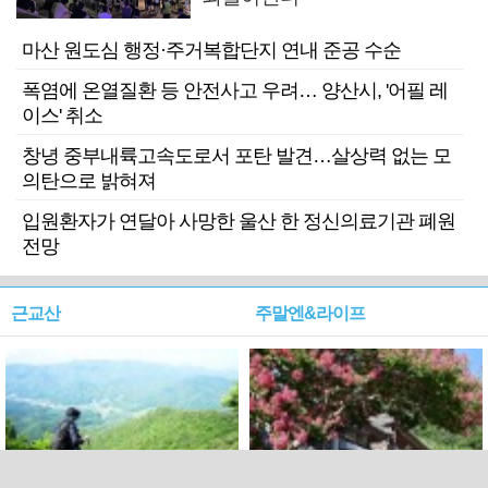
마산 원도심 행정·주거복합단지 연내 준공 수순
폭염에 온열질환 등 안전사고 우려… 양산시, '어필 레
이스' 취소
창녕 중부내륙고속도로서 포탄 발견…살상력 없는 모
의탄으로 밝혀져
입원환자가 연달아 사망한 울산 한 정신의료기관 폐원
전망
근교산
주말엔&라이프