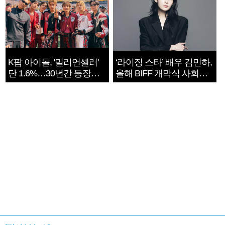
K팝 아이돌, '밀리언셀러'
‘라이징 스타’ 배우 김민하,
단 1.6%…30년간 등장
올해 BIFF 개막식 사회자
1182개팀 전수조사
확정