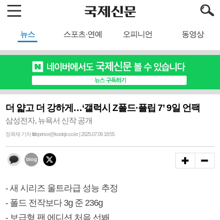
뉴스
스포츠·연예
오피니언
동영상
더 얇고 더 강하게…‘갤럭시 Z폴드·플립 7’ 9일 언팩
삼성전자, 뉴욕서 신작 공개
정옥재 기자 littleprince@kookje.co.kr | 2025.07.06 18:55
- 새 시리즈 울트라급 성능 추정
- 폴드 전작보다 3g 준 236g
- 보급형 팬 에디션 처음 선봬