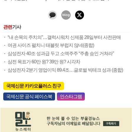
관련
기사
“내 손목의 주치의”…갤럭시워치 신제품 28일부터 사전판매
여권 사이즈 펼치니 태블릿 부럽지 않네(종합)
삼성전자 40조 성과급 두고 소액주주 “주총 승인 거쳐라”
삼전 목표가 60만 원? 39만 원? 시각차
삼성전자 2분기 영업이익 89.4조…글로벌 빅테크 성과 (종합)
국제신문 카카오플러스 친구
국제신문 공식 페이스북
인스타그램