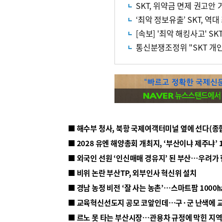
SKT, 위약금 면제 권고안
‘최악 정보유출’ SKT, 역대
[속보] '최악 해킹사고' S
통신분쟁조정위 "SKT 개
■ 해수부 청사, 북항 국제여객터미널 옆에 선다(종
■ 2028 유엔 해양총회 개최지, ‘부산이냐 제주냐’ 
■ 외국인 선원 ‘인신매매 경유지’ 된 부산…우려가
■ 비위 논란 부산TP, 외부인사 혁신위 설치
■ 르노 못 타는 부산시장…관용차 규정에 막힌 지