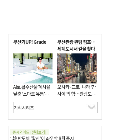
부산기UP! Grade
부산관광 퀀텀 점프…
세계도시서 길을 찾다
AI로 활수산물 폐사율
오사카·교토·나라 ‘간
낮춘 ‘스마트 유통’…
사이’의 힘…관광도 뭉
사막·산악지대 수출
쳐야 흥한다
도전
증시와이드
[전체보기]
韓 반도체 ‘확신’이 좌우할 8월 증시