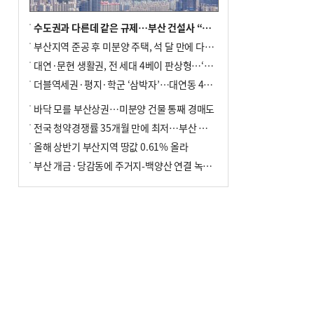
수도권과 다른데 같은 규제…부산 건설사 “쓰러지기 직전”
부산지역 준공 후 미분양 주택, 석 달 만에 다시 3000가구 넘어서
대연·문현 생활권, 전 세대 4베이 판상형…‘더샵 트리센트’ 내달 분양
더블역세권·평지·학군 ‘삼박자’…대연동 42층 브랜드 단지
바닥 모를 부산상권…미분양 건물 통째 경매도
전국 청약경쟁률 35개월 만에 최저…부산 미분양 ‘적체’ 심화
올해 상반기 부산지역 땅값 0.61% 올라
부산 개금·당감동에 주거지-백양산 연결 녹지 조성