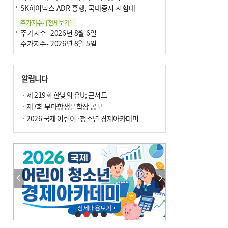
SK하이닉스 ADR 흥행, 국내증시 시험대
주가지수-
[전체보기]
주가지수- 2026년 8월 6일
주가지수- 2026년 8월 5일
알립니다
· 제 219회 한낮의 유U; 콘서트
· 제7회 부마항쟁문학상 공모
· 2026 국제 어린이·청소년 경제아카데미