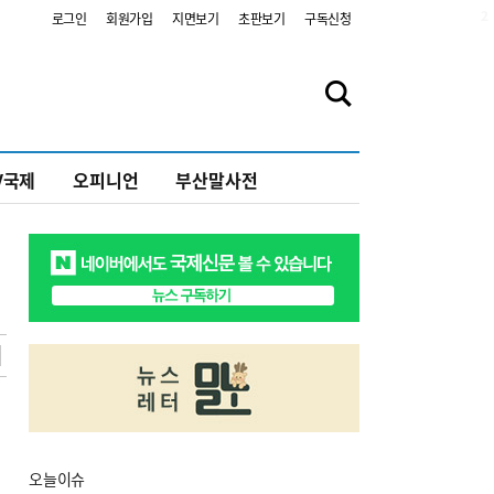
2
로그인
회원가입
지면보기
초판보기
구독신청
V국제
오피니언
부산말사전
오늘
이슈