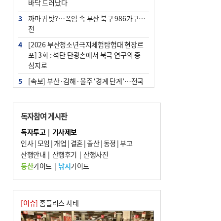
바닥 드러났다
3
까마귀 탓?…폭염 속 부산 북구 986가구 정
전
4
[2026 부산청소년극지체험탐험대 현장르
포] 3회 : 석탄 탄광촌에서 북극 연구의 중
심지로
5
[속보] 부산·김해·울주 ‘경계 단계’…전국
48개 시군 가뭄
6
부산·울산·경남 폭염 속 소나기·비…무더
독자참여 게시판
위는 지속
독자투고
|
기사제보
7
‘혐오표현’ 쓰면 지방공무원 최대 파면까지
인사
|
모임
|
개업
|
결혼
|
출산
|
동정
|
부고
중징계
산행안내
|
산행후기
|
산행사진
8
이임생, 홍명보 선임 독단적 결정 아냐…면
등산
가이드
|
낚시
가이드
담 메모 제출
9
부산 해운대구 아파트 14층서 불…실외기
과열 추정
[이슈]
홈플러스 사태
10
경찰가족 관련 사건 45건…그동안 파악조