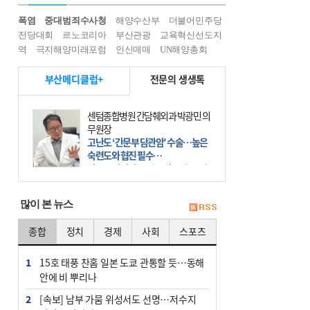
폭염
중대범죄수사청
해양수산부
더불어민주당
전당대회
르노코리아
부산관광
교육혁신선도지
역
극지해양미래포럼
인신매매
UN해양총회
부산메디클럽+
전문의 생생톡
센텀종합병원 간담췌외과 박광민 의
무원장
고난도 ‘간문부 담관암’ 수술…높은
숙련도와 협진 필수
간문부 담관암(클라츠킨 종양)은 좌
우 간에서 나오는, 담관(담즙 배출 경
로)이 합쳐지는 부위인 ‘간문부(肝門
많이 본 뉴스
部)’에 생기는 악성 종양이다. 간동맥
문맥 림프절 담
종합
정치
경제
사회
스포츠
1
15호 태풍 찬홈 일본 도쿄 관통할 듯…동해
안에 비 뿌리나
2
[속보] 남부 가뭄 위성서도 선명…저수지