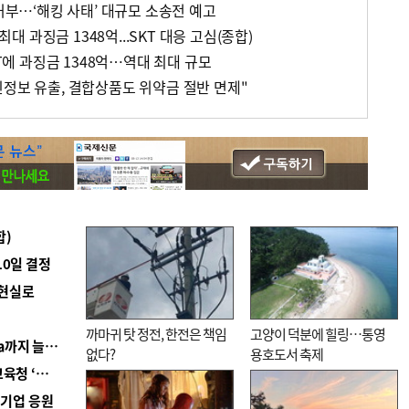
 거부…‘해킹 사태’ 대규모 소송전 예고
 최대 과징금 1348억...SKT 대응 고심(종합)
KT에 과징금 1348억…역대 최대 규모
인정보 유출, 결합상품도 위약금 절반 면제"
합)
10일 결정
 현실로
까마귀 탓 정전, 한전은 책임
고양이 덕분에 힐링…통영
■ 경남 농정 비전 ‘잘 사는 농촌’…스마트팜 1000㏊까지 늘린다
없다?
용호도서 축제
■ 교육혁신선도지 공모 코앞인데…구·군 난색에 교육청 ‘쩔쩔’
역기업 응원