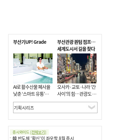
부산기UP! Grade
부산관광 퀀텀 점프…
세계도시서 길을 찾다
AI로 활수산물 폐사율
오사카·교토·나라 ‘간
낮춘 ‘스마트 유통’…
사이’의 힘…관광도 뭉
사막·산악지대 수출
쳐야 흥한다
도전
증시와이드
[전체보기]
韓 반도체 ‘확신’이 좌우할 8월 증시