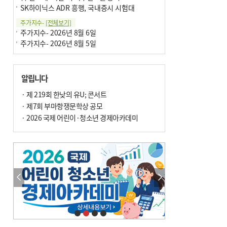
SK하이닉스 ADR 흥행, 국내증시 시험대
주가지수-
[전체보기]
주가지수- 2026년 8월 6일
주가지수- 2026년 8월 5일
알립니다
· 제 219회 한낮의 유U; 콘서트
· 제7회 부마항쟁문학상 공모
· 2026 국제 어린이·청소년 경제아카데미