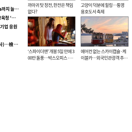
까마귀 탓 정전, 한전은 책임
고양이 덕분에 힐링…통영
■ 경남 농정 비전 ‘잘 사는 농촌’…스마트팜 1000㏊까지 늘린다
없다?
용호도서 축제
■ 교육혁신선도지 공모 코앞인데…구·군 난색에 교육청 ‘쩔쩔’
역기업 응원
■ 검사 신분 버리고 직급하향(10년 이하 저연차 검사)…檢 중수청행 기피
‘스파이더맨’ 개봉 5일 만에 3
에어컨 없는 스카이캡슐·케
00만 돌풍…박스오피스·예
이블카…외국인관광객 추억
매율 동시 1위
대신 고역 될라