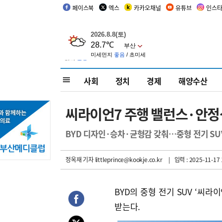
페이스북
엑스
카카오채널
유튜브
인스
사회
정치
경제
해양수산
씨라이언7 주행 밸런스·안정성
BYD 디자인·승차·균형감 갖춰…중형 전기 SU
정옥재 기자
littleprince@kookje.co.kr
| 입력 : 2025-11-17 
BYD의 중형 전기 SUV ‘씨라
받는다.