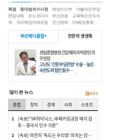
폭염
중대범죄수사청
해양수산부
더불어민주당
전당대회
르노코리아
부산관광
교육혁신선도지
역
극지해양미래포럼
인신매매
UN해양총회
부산메디클럽+
전문의 생생톡
센텀종합병원 간담췌외과 박광민 의
무원장
고난도 ‘간문부 담관암’ 수술…높은
숙련도와 협진 필수
간문부 담관암(클라츠킨 종양)은 좌
우 간에서 나오는, 담관(담즙 배출 경
로)이 합쳐지는 부위인 ‘간문부(肝門
많이 본 뉴스
部)’에 생기는 악성 종양이다. 간동맥
문맥 림프절 담
종합
정치
경제
사회
스포츠
1
[속보]“SK하이닉스, 中패키징공장 매각 검
토…중국서 인수 거론”
2
[속보] 여전히 ‘독도는 우리땅’ 외치는 日…