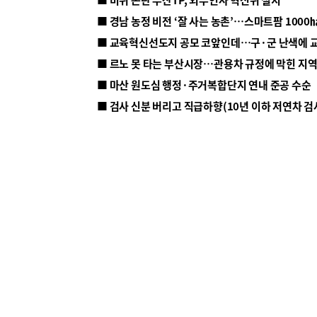
■ 르노 못 타는 부산시장…관용차 규정에 막힌 지
■ 마산 원도심 행정·주거복합단지 연내 준공 수순