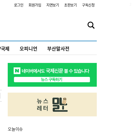
2
로그인
회원가입
지면보기
초판보기
구독신청
V국제
오피니언
부산말사전
오늘
이슈