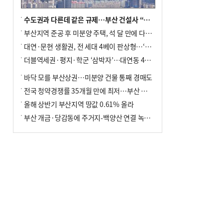
수도권과 다른데 같은 규제…부산 건설사 “쓰러지기 직전”
부산지역 준공 후 미분양 주택, 석 달 만에 다시 3000가구 넘어서
대연·문현 생활권, 전 세대 4베이 판상형…‘더샵 트리센트’ 내달 분양
더블역세권·평지·학군 ‘삼박자’…대연동 42층 브랜드 단지
바닥 모를 부산상권…미분양 건물 통째 경매도
전국 청약경쟁률 35개월 만에 최저…부산 미분양 ‘적체’ 심화
올해 상반기 부산지역 땅값 0.61% 올라
부산 개금·당감동에 주거지-백양산 연결 녹지 조성