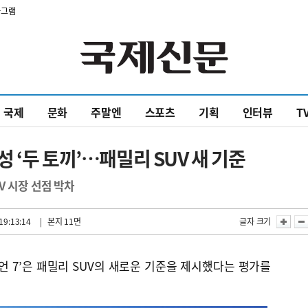
타그램
국제
문화
주말엔
스포츠
기획
인터뷰
T
 ‘두 토끼’…패밀리 SUV 새 기준
V 시장 선점 박차
19:13:14
| 본지 11면
글자 크기
이언 7’은 패밀리 SUV의 새로운 기준을 제시했다는 평가를