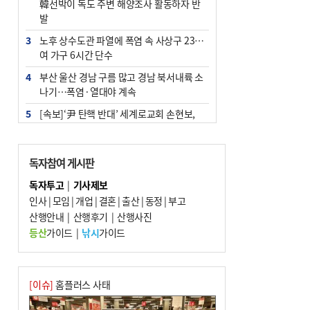
韓선박이 독도 주변 해양조사 활동하자 반
발
3
노후 상수도관 파열에 폭염 속 사상구 2300
여 가구 6시간 단수
4
부산 울산 경남 구름 많고 경남 북서내륙 소
나기…폭염·열대야 계속
5
[속보]‘尹 탄핵 반대’ 세계로교회 손현보,
백악관서 트럼프 접견
6
‘탄약 부족 사태’ 보도에 격노한 트럼프…
독자참여 게시판
군사기밀 유출자 색출 지시
독자투고
|
기사제보
7
부산 주유소 휘발유 평균가 ℓ당 1849원…
인사
|
모임
|
개업
|
결혼
|
출산
|
동정
|
부고
전주보다 3원 ↓
산행안내
|
산행후기
|
산행사진
8
[속보] ‘심판 성접대’ 논란 축구협회 공식 사
등산
가이드
|
낚시
가이드
과…“현재는 부적절 행위 없어”
9
서울 중랑구서 흉기 난동…60대 남성 2명
사망
[이슈]
홈플러스 사태
10
"올해 코스피 사이드카 43회 중 25회는 삼