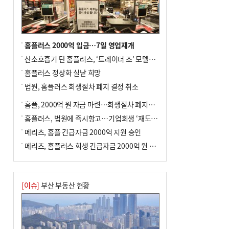
전닉스 ETF 이후 발생"
홈플러스 2000억 입금…7일 영업재개
산소호흡기 단 홈플러스, ‘트레이더 조’ 모델로 살아날까
홈플러스 정상화 실낱 희망
법원, 홈플러스 회생절차 폐지 결정 취소
홈플, 2000억 원 자금 마련…회생절차 폐지에 즉시항고(종합)
홈플러스, 법원에 즉시항고…기업회생 ‘재도전’
메리츠, 홈플 긴급자금 2000억 지원 승인
메리츠, 홈플러스 회생 긴급자금 2000억 원 지원 승인
[이슈]
부산 부동산 현황