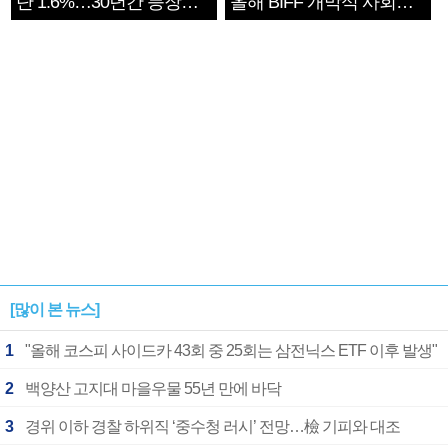
단 1.6%…30년간 등장
올해 BIFF 개막식 사회자
1182개팀 전수조사
확정
[많이 본 뉴스]
1
"올해 코스피 사이드카 43회 중 25회는 삼전닉스 ETF 이후 발생"
2
백양산 고지대 마을우물 55년 만에 바닥
3
경위 이하 경찰 하위직 ‘중수청 러시’ 전망…檢 기피와 대조