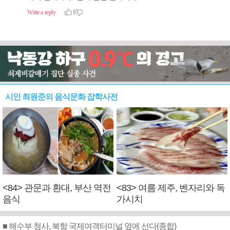
시인 최원준의 음식문화 잡학사전
<84> 관문과 환대, 부산 역전
<83> 여름 제주, 벤자리와 독
음식
가시치
■ 해수부 청사, 북항 국제여객터미널 옆에 선다(종합)