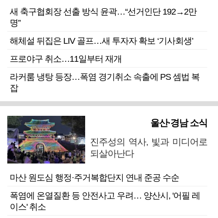
새 축구협회장 선출 방식 윤곽…“선거인단 192→2만
명”
해체설 뒤집은 LIV 골프…새 투자자 확보 ‘기사회생’
프로야구 취소…11일부터 재개
라커룸 냉탕 등장…폭염 경기취소 속출에 PS 셈법 복
잡
울산·경남 소식
진주성의 역사, 빛과 미디어로
되살아난다
마산 원도심 행정·주거복합단지 연내 준공 수순
폭염에 온열질환 등 안전사고 우려… 양산시, '어필 레
이스' 취소