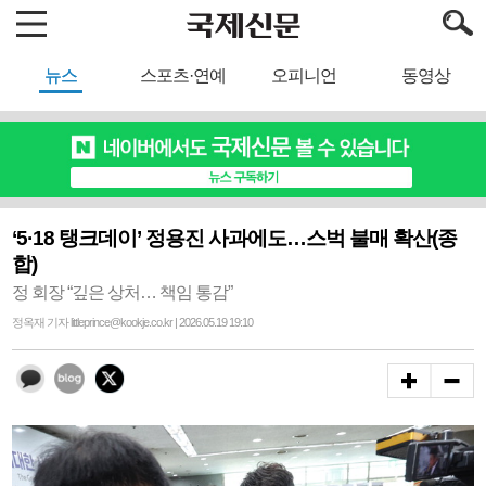
뉴스
스포츠·연예
오피니언
동영상
‘5·18 탱크데이’ 정용진 사과에도…스벅 불매 확산(종
합)
정 회장 “깊은 상처… 책임 통감”
정옥재 기자 littleprince@kookje.co.kr | 2026.05.19 19:10