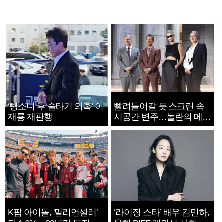
‘뺑소니 후 술타기 의혹’ 이
빨려들어갈 듯 스크린 속
재룡 재판행
시공간 변주…놀란의 메시
지는 ‘전쟁 속죄’
K팝 아이돌, '밀리언셀러'
‘라이징 스타’ 배우 김민하,