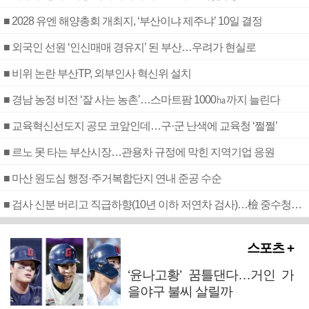
■ 2028 유엔 해양총회 개최지, ‘부산이냐 제주냐’ 10일 결정
■ 외국인 선원 ‘인신매매 경유지’ 된 부산…우려가 현실로
■ 비위 논란 부산TP, 외부인사 혁신위 설치
■ 경남 농정 비전 ‘잘 사는 농촌’…스마트팜 1000㏊까지 늘린다
■ 교육혁신선도지 공모 코앞인데…구·군 난색에 교육청 ‘쩔쩔’
■ 르노 못 타는 부산시장…관용차 규정에 막힌 지역기업 응원
■ 마산 원도심 행정·주거복합단지 연내 준공 수순
■ 검사 신분 버리고 직급하향(10년 이하 저연차 검사)…檢 중수청행 기피
스포츠 +
‘윤나고황’ 꿈틀댄다…거인 가
을야구 불씨 살릴까