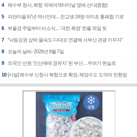
4
해수부 청사, 북항 국제여객터미널 옆에 선다(종합)
5
피란마을 67년 역사인데…전교생 24명 아미초 통폐합 기로
6
부울경 주말부터 비소식…‘극한 폭염’ 한풀 꺾일 듯
7
“낙동강권 삼락·을숙도·다대포 연결해 서부산 관광 키우자”
8
오늘의 날씨- 2026년 8월 7일
9
외국인 선원 ‘인신매매 경유지’ 된 부산…우려가 현실로
10
[사설] 해수부 신청사 북항으로 확정, 해양수도 도약의 전환점