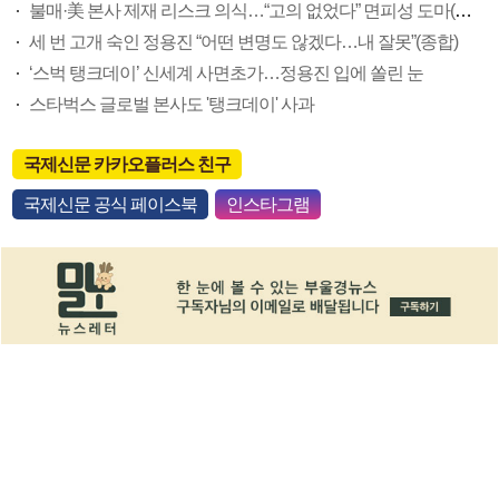
불매·美 본사 제재 리스크 의식…“고의 없었다” 면피성 도마(종합)
세 번 고개 숙인 정용진 “어떤 변명도 않겠다…내 잘못”(종합)
‘스벅 탱크데이’ 신세계 사면초가…정용진 입에 쏠린 눈
스타벅스 글로벌 본사도 '탱크데이' 사과
국제신문 카카오플러스 친구
국제신문 공식 페이스북
인스타그램