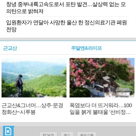
창녕 중부내륙고속도로서 포탄 발견…살상력 없는 모
의탄으로 밝혀져
입원환자가 연달아 사망한 울산 한 정신의료기관 폐원
전망
근교산
주말엔&라이프
근교산&그너머…상주·문경
폭염보다 더 뜨거워라…100
청화산~시루봉
일을 붉게 불태울 ‘선비정신’
피었네
PC버전
엑스
페이스북