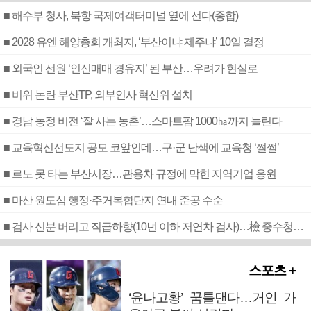
■ 해수부 청사, 북항 국제여객터미널 옆에 선다(종합)
■ 2028 유엔 해양총회 개최지, ‘부산이냐 제주냐’ 10일 결정
■ 외국인 선원 ‘인신매매 경유지’ 된 부산…우려가 현실로
■ 비위 논란 부산TP, 외부인사 혁신위 설치
■ 경남 농정 비전 ‘잘 사는 농촌’…스마트팜 1000㏊까지 늘린다
■ 교육혁신선도지 공모 코앞인데…구·군 난색에 교육청 ‘쩔쩔’
■ 르노 못 타는 부산시장…관용차 규정에 막힌 지역기업 응원
■ 마산 원도심 행정·주거복합단지 연내 준공 수순
■ 검사 신분 버리고 직급하향(10년 이하 저연차 검사)…檢 중수청행 기피
스포츠 +
‘윤나고황’ 꿈틀댄다…거인 가