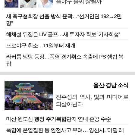
을야구 불씨 살릴까
새 축구협회장 선출 방식 윤곽…“선거인단 192→2만
명”
해체설 뒤집은 LIV 골프…새 투자자 확보 ‘기사회생’
프로야구 취소…11일부터 재개
라커룸 냉탕 등장…폭염 경기취소 속출에 PS 셈법 복
잡
울산·경남 소식
진주성의 역사, 빛과 미디어로
되살아난다
마산 원도심 행정·주거복합단지 연내 준공 수순
폭염에 온열질환 등 안전사고 우려… 양산시, '어필 레