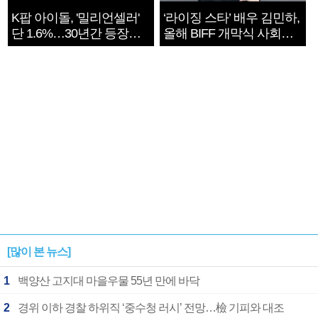
K팝 아이돌, '밀리언셀러'
‘라이징 스타’ 배우 김민하,
단 1.6%…30년간 등장
올해 BIFF 개막식 사회자
1182개팀 전수조사
확정
[많이 본 뉴스]
1
백양산 고지대 마을우물 55년 만에 바닥
2
경위 이하 경찰 하위직 ‘중수청 러시’ 전망…檢 기피와 대조