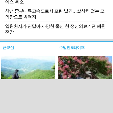
이스' 취소
창녕 중부내륙고속도로서 포탄 발견…살상력 없는 모
의탄으로 밝혀져
입원환자가 연달아 사망한 울산 한 정신의료기관 폐원
전망
근교산
주말엔&라이프
근교산&그너머…상주·문경
폭염보다 더 뜨거워라…100
청화산~시루봉
일을 붉게 불태울 ‘선비정신’
피었네