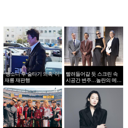
‘뺑소니 후 술타기 의혹’ 이
빨려들어갈 듯 스크린 속
재룡 재판행
시공간 변주…놀란의 메시
지는 ‘전쟁 속죄’