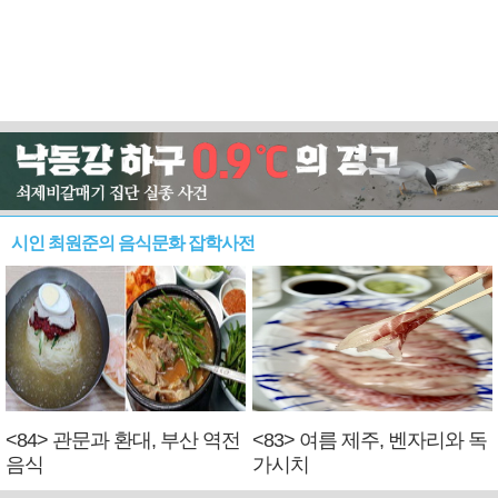
시인 최원준의 음식문화 잡학사전
<84> 관문과 환대, 부산 역전
<83> 여름 제주, 벤자리와 독
음식
가시치