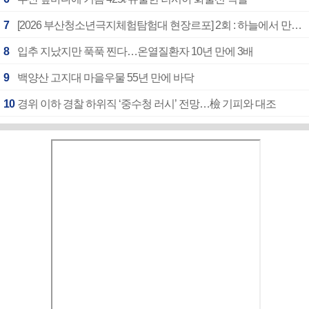
7
[2026 부산청소년극지체험탐험대 현장르포] 2회 : 하늘에서 만난 얼음의 나라
8
입추 지났지만 푹푹 찐다…온열질환자 10년 만에 3배
9
백양산 고지대 마을우물 55년 만에 바닥
10
경위 이하 경찰 하위직 ‘중수청 러시’ 전망…檢 기피와 대조