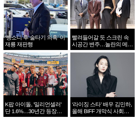
‘뺑소니 후 술타기 의혹’ 이
빨려들어갈 듯 스크린 속
재룡 재판행
시공간 변주…놀란의 메시
지는 ‘전쟁 속죄’
K팝 아이돌, '밀리언셀러'
‘라이징 스타’ 배우 김민하,
단 1.6%…30년간 등장
올해 BIFF 개막식 사회자
1182개팀 전수조사
확정