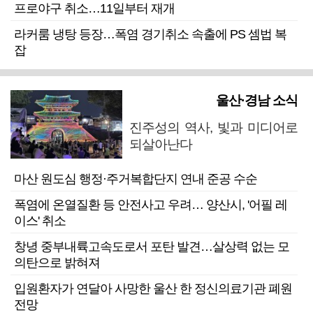
프로야구 취소…11일부터 재개
라커룸 냉탕 등장…폭염 경기취소 속출에 PS 셈법 복
잡
울산·경남 소식
진주성의 역사, 빛과 미디어로
되살아난다
마산 원도심 행정·주거복합단지 연내 준공 수순
폭염에 온열질환 등 안전사고 우려… 양산시, '어필 레
이스' 취소
창녕 중부내륙고속도로서 포탄 발견…살상력 없는 모
의탄으로 밝혀져
입원환자가 연달아 사망한 울산 한 정신의료기관 폐원
전망