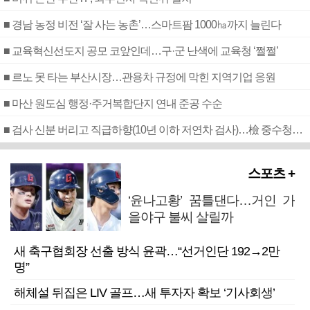
■ 경남 농정 비전 ‘잘 사는 농촌’…스마트팜 1000㏊까지 늘린다
■ 교육혁신선도지 공모 코앞인데…구·군 난색에 교육청 ‘쩔쩔’
■ 르노 못 타는 부산시장…관용차 규정에 막힌 지역기업 응원
■ 마산 원도심 행정·주거복합단지 연내 준공 수순
■ 검사 신분 버리고 직급하향(10년 이하 저연차 검사)…檢 중수청행 기피
스포츠 +
‘윤나고황’ 꿈틀댄다…거인 가
을야구 불씨 살릴까
새 축구협회장 선출 방식 윤곽…“선거인단 192→2만
명”
해체설 뒤집은 LIV 골프…새 투자자 확보 ‘기사회생’