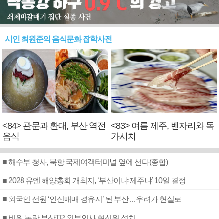
시인 최원준의 음식문화 잡학사전
<84> 관문과 환대, 부산 역전
<83> 여름 제주, 벤자리와 독
음식
가시치
■ 해수부 청사, 북항 국제여객터미널 옆에 선다(종합)
■ 2028 유엔 해양총회 개최지, ‘부산이냐 제주냐’ 10일 결정
■ 외국인 선원 ‘인신매매 경유지’ 된 부산…우려가 현실로
■ 비위 논란 부산TP, 외부인사 혁신위 설치