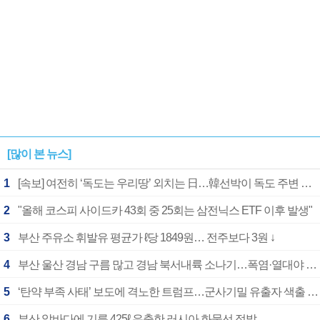
[많이 본 뉴스]
1
[속보] 여전히 ‘독도는 우리땅’ 외치는 日…韓선박이 독도 주변 해양조사 활동하자 반발
2
"올해 코스피 사이드카 43회 중 25회는 삼전닉스 ETF 이후 발생"
3
부산 주유소 휘발유 평균가 ℓ당 1849원… 전주보다 3원 ↓
4
부산 울산 경남 구름 많고 경남 북서내륙 소나기…폭염·열대야 계속
5
‘탄약 부족 사태’ 보도에 격노한 트럼프…군사기밀 유출자 색출 지시
6
부산 앞바다에 기름 425ℓ 유출한 러시아 화물선 적발