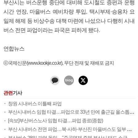
부산시는 버스운행 중단에 대비해 도시철도 증편과 운행
시간 연장, 마을버스 예비차량 투입, 택시부제·승용차 요
일제 해제 등 비상수송 대책 마련에 나섰으나 다행히 시내
버스 전면 파업이라는 파국은 피하게 됐다.
연합뉴스
ⓒ국제신문(www.kookje.co.kr), 무단 전재 및 재배포 금지
관련
기사
창원 시내버스 이틀째 파업
부산시내버스 임협 타결…파업으로 33년 만에 출근길 올스톱(종합)
[속보]부산버스노사 임협 타결…파업 종료(종합)
부산 시내버스 전면 파업…북·사하·부산진 마을버스도 일부 중단
부산버스 28일 파업 돌입…"준공영제 주체 부산시 태도 소극적" 이례적 질타