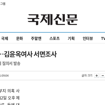
타그램
국제
문화
주말엔
스포츠
기획
인터뷰
T
색…김윤옥여사 서면조사
 질의서 발송
1:09:04
글자 크기
부지 의혹 사
2일 오후 제
자료 등에 대