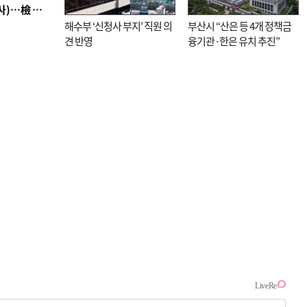
■ 검사 신분 버리고 직급하향(10년 이하 저연차 검사)…檢 중수청행 기피
해수부 ‘신청사 부지’ 직원 의
부산시 “산은 등 4개 정책금
견 반영
융기관·한은 유치 추진”