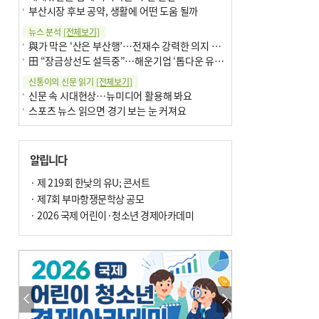
부산시장 후보 공약, 생활에 어떤 도움 될까
뉴스 분석
[전체보기]
與가 막은 ‘산은 부산행’…전재수 강력한 의지 표명 없인 공염불
田 “장금상선도 설득중”…해운기업 ‘톱다운 유치전’ 가속
신통이의 신문 읽기
[전체보기]
신문 속 시대현상…뉴미디어 활용해 봐요
스포츠 뉴스 읽으면 경기 보는 눈 커져요
어떻게 생각하십니까
[전체보기]
구·군 승진 축하화분 관행 없애자니 소상공인 울상
알립니다
3년째 병상에 있는 구의원…의정활동 못해도 월급 그대로
팩트체크
· 제 219회 한낮의 유U; 콘서트
[전체보기]
금정산 반려견 데리고 갈 수 있나…알아보니 ‘국립공원은 출입 불가’
· 제7회 부마항쟁문학상 공모
서울 도림천도 공업용수 활용한다는 사례, 정수 없이 한강물 공급…수질만 공업용수
· 2026 국제 어린이·청소년 경제아카데미
포토에세이
[전체보기]
연꽃 위 개개비
의령 한우산 털중나리
한 손 뉴스
[전체보기]
시민이 개발한 폭염 대응 앱 ‘그늘로’ 길안내 지도 등 인기
골목 맛집 발굴 고메 셀렉션…부산시, 페스티벌 시월 연계