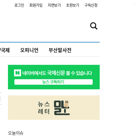
2
로그인
회원가입
지면보기
초판보기
구독신청
V국제
오피니언
부산말사전
오늘
이슈