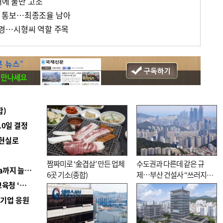
태에 불만 고조
석' 통보…최종조율 남아
경…시형씨 역할 주목
합)
10일 결정
 현실로
짬짜미로 ‘金겹살’ 만든 업체
수도권과 다른데 같은 규
■ 경남 농정 비전 ‘잘 사는 농촌’…스마트팜 1000㏊까지 늘린다
6곳 기소(종합)
제…부산 건설사 “쓰러지기
■ 교육혁신선도지 공모 코앞인데…구·군 난색에 교육청 ‘쩔쩔’
직전”
역기업 응원