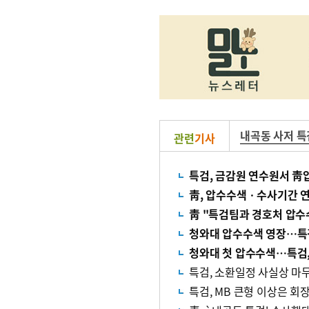
내곡동 사저 특
관련
기사
특검, 금감원 연수원서 靑
靑, 압수수색ㆍ수사기간 연
靑 "특검팀과 경호처 압수
청와대 압수수색 영장…특
청와대 첫 압수수색…특검,
특검, 소환일정 사실상 
특검, MB 큰형 이상은 회