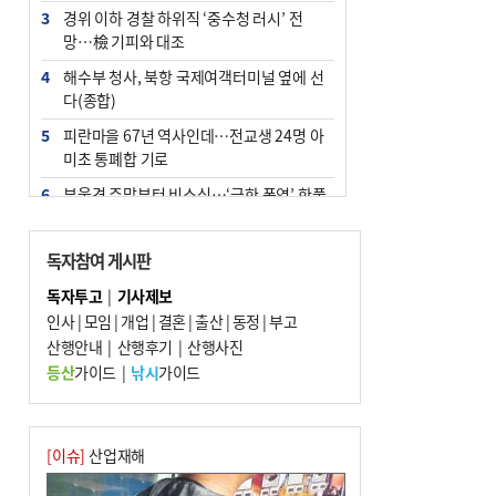
3
경위 이하 경찰 하위직 ‘중수청 러시’ 전
망…檢 기피와 대조
4
해수부 청사, 북항 국제여객터미널 옆에 선
다(종합)
5
피란마을 67년 역사인데…전교생 24명 아
미초 통폐합 기로
6
부울경 주말부터 비소식…‘극한 폭염’ 한풀
꺾일 듯
7
“낙동강권 삼락·을숙도·다대포 연결해 서
독자참여 게시판
부산 관광 키우자”
독자투고
|
기사제보
8
오늘의 날씨- 2026년 8월 7일
인사
|
모임
|
개업
|
결혼
|
출산
|
동정
|
부고
9
산행안내
외국인 선원 ‘인신매매 경유지’ 된 부산…
|
산행후기
|
산행사진
우려가 현실로
등산
가이드
|
낚시
가이드
10
[사설] 해수부 신청사 북항으로 확정, 해양
수도 도약의 전환점
[이슈]
산업재해