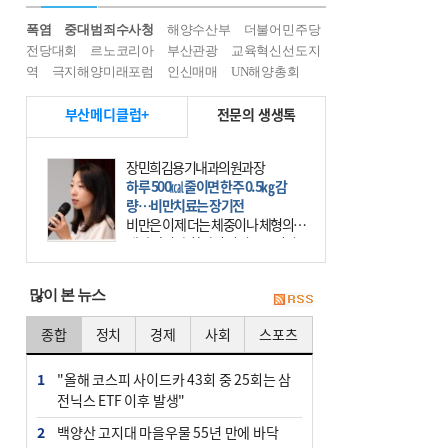
폭염
중대범죄수사청
해양수산부
더불어민주당
전당대회
르노코리아
부산관광
교육혁신선도지
역
극지해양미래포럼
인신매매
UN해양총회
부산메디클럽+
전문의 생생톡
장민희김용기내과의원과장
하루 500㎉ 줄이면 한주 0.5㎏ 감
량…비만치료는 장기전
비만은 이제 더는 체중이나 체형의 문
제가 아니다. 하나의 질병으로 인지
하고 치료와 관리를 해야 한다. 세계
보건기구(WHO)는 이미 1994년 비만
많이 본 뉴스
을 인류의 중요한
종합
정치
경제
사회
스포츠
1
"올해 코스피 사이드카 43회 중 25회는 삼
전닉스 ETF 이후 발생"
2
백양산 고지대 마을우물 55년 만에 바닥