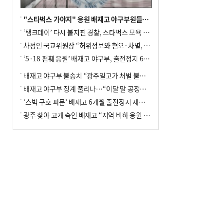
"스타벅스 가야지" 응원 배재고 야구부원들, 학교서 징계 처분
‘탱크데이’ 다시 불지핀 경찰, 스타벅스 모욕 혐의 압수수색
차정인 국교위원장 “허위정보와 혐오·차별, 학교 교실까지 유입"
‘5·18 폄훼 응원’ 배재고 야구부, 출전정지 6개월→1개월 감경
배재고 야구부 불송치 “광주일고가 처벌 불원 의사 표해”
배재고 야구부 징계 풀리나…“이달 말 공정위서 재심의”
‘스벅 구호 파문’ 배재고 6개월 출전정지 재심 신청키로
광주 찾아 고개 숙인 배재고 “지역 비하 응원 잘못”(종합)