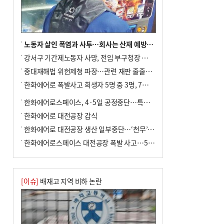
노동자 살인 폭염과 사투…회사는 산재 예방·전기료 절감 전력
강서구 기간제노동자 사망, 전임 부구청장 檢 송치
중대재해법 위헌제청 파장…관련 재판 줄줄이 브레이크
한화에어로 폭발사고 희생자 5명 중 3명, 7일 영면
한화에어로스페이스, 4·5일 공정중단…특별 안전점검
한화에어로 대전공장 감식
한화에어로 대전공장 생산 일부중단…‘천무’ 수출 비상
한화에어로스페이스 대전공장 폭발 사고…5명 사망·2명 부상(종합)
[이슈]
배재고 지역 비하 논란