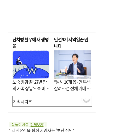
난치병 환우에 새 생명
민선9기 지역일꾼 만
을
나다
노숙 방황 끝 ‘27년 만
“남해 10개 읍·면 특색
의 가족 상봉’…어머니
살려…섬 전체 거대 정
와 행복 꿈꿔
원으로 조성”
눈높이 사설
[전체보기]
세계유산을 함께 지키자는 ‘부산 선언’