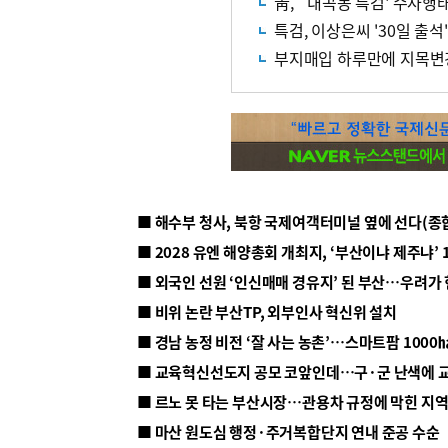
靑, `내곡동 특검' 수사행
특검, 이상은씨 '30일 출
부지매입 하루만에 지목변
■ 해수부 청사, 북항 국제여객터미널 옆에 선다(종
■ 2028 유엔 해양총회 개최지, ‘부산이냐 제주냐’ 
■ 외국인 선원 ‘인신매매 경유지’ 된 부산…우려가
■ 비위 논란 부산TP, 외부인사 혁신위 설치
■ 르노 못 타는 부산시장…관용차 규정에 막힌 지
■ 마산 원도심 행정·주거복합단지 연내 준공 수순