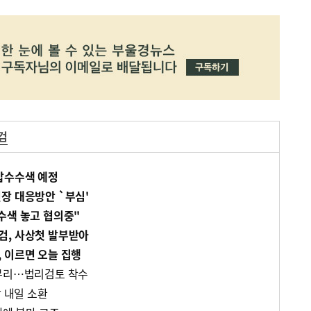
검
압수수색 예정
장 대응방안 `부심'
수색 놓고 협의중"
검, 사상첫 발부받아
 이르면 오늘 집행
마무리…법리검토 착수
장 내일 소환