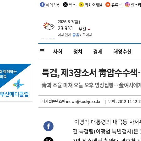
페이스북
엑스
카카오채널
유튜브
인스
사회
정치
경제
해양수산
특검, 제3장소서 靑압수수
靑과 조율 마쳐 오늘 오후 영장집행…金여사에게
디지털콘텐츠팀 inews@kookje.co.kr
| 입력 : 2012-11-12 1
이명박 대통령의 내곡동 사저
건 특검팀(이광범 특별검사)은 1
3의 장소에서 청와대 경호처 