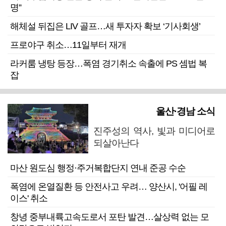
명”
해체설 뒤집은 LIV 골프…새 투자자 확보 ‘기사회생’
프로야구 취소…11일부터 재개
라커룸 냉탕 등장…폭염 경기취소 속출에 PS 셈법 복
잡
울산·경남 소식
진주성의 역사, 빛과 미디어로
되살아난다
마산 원도심 행정·주거복합단지 연내 준공 수순
폭염에 온열질환 등 안전사고 우려… 양산시, '어필 레
이스' 취소
창녕 중부내륙고속도로서 포탄 발견…살상력 없는 모