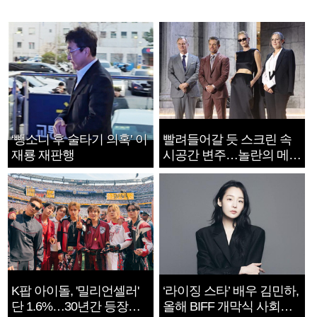
‘뺑소니 후 술타기 의혹’ 이
빨려들어갈 듯 스크린 속
재룡 재판행
시공간 변주…놀란의 메시
지는 ‘전쟁 속죄’
K팝 아이돌, '밀리언셀러'
‘라이징 스타’ 배우 김민하,
단 1.6%…30년간 등장
올해 BIFF 개막식 사회자