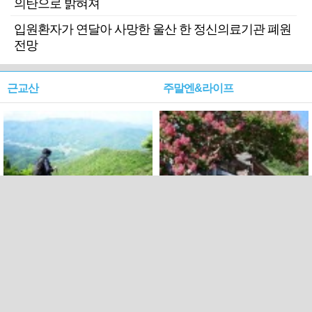
의탄으로 밝혀져
입원환자가 연달아 사망한 울산 한 정신의료기관 폐원
전망
근교산
주말엔&라이프
근교산&그너머…상주·문경
폭염보다 더 뜨거워라…100
청화산~시루봉
일을 붉게 불태울 ‘선비정신’
피었네
PC버전
엑스
페이스북
Copyright ⓒ 2015 All rights reserved by 국제신문