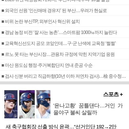
■ 외국인 선원 ‘인신매매 경유지’ 된 부산…우려가 현실로
■ 비위 논란 부산TP, 외부인사 혁신위 설치
■ 경남 농정 비전 ‘잘 사는 농촌’…스마트팜 1000㏊까지 늘린다
■ 교육혁신선도지 공모 코앞인데…구·군 난색에 교육청 ‘쩔쩔’
■ 르노 못 타는 부산시장…관용차 규정에 막힌 지역기업 응원
■ 마산 원도심 행정·주거복합단지 연내 준공 수순
■ 검사 신분 버리고 직급하향(10년 이하 저연차 검사)…檢 중수청행 기피
스포츠 +
‘윤나고황’ 꿈틀댄다…거인 가
을야구 불씨 살릴까
새 축구협회장 선출 방식 윤곽…“선거인단 192→2만