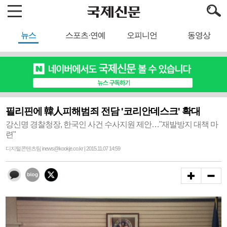
뉴스
스포츠·연예
오피니언
동영상
필리핀에 韓人피해범죄 전담 '코리안데스크' 확대
강신명 경찰청장, 한국인 사건 수사지원 제안…"재발방지 대책 마
련"
디지털콘텐츠팀 inews@kookje.co.kr | 2015.11.07 14:59