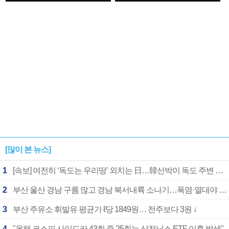
1182개팀 전수조사
확정
[많이 본 뉴스]
1
[속보] 여전히 ‘독도는 우리땅’ 외치는 日…韓선박이 독도 주변 해양조사 활동하자 반발
2
부산 울산 경남 구름 많고 경남 북서내륙 소나기…폭염·열대야 계속
3
부산 주유소 휘발유 평균가 ℓ당 1849원… 전주보다 3원 ↓
4
"올해 코스피 사이드카 43회 중 25회는 삼전닉스 ETF 이후 발생"