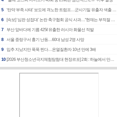
5
‘탄약 부족 사태’ 보도에 격노한 트럼프…군사기밀 유출자 색출 지시
6
[속보] ‘심판 성접대’ 논란 축구협회 공식 사과…“현재는 부적절 행위 없어”
7
부산 앞바다에 기름 425ℓ 유출한 러시아 화물선 적발
8
서울 중랑구서 흉기 난동…60대 남성 2명 사망
9
입추 지났지만 푹푹 찐다…온열질환자 10년 만에 3배
10
[2026 부산청소년극지체험탐험대 현장르포] 2회 : 하늘에서 만난 얼음의 나라