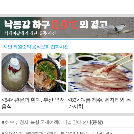
시인 최원준의 음식문화 잡학사전
<84> 관문과 환대, 부산 역전
<83> 여름 제주, 벤자리와 독
음식
가시치
■ 해수부 청사, 북항 국제여객터미널 옆에 선다(종합)
■ 2028 유엔 해양총회 개최지, ‘부산이냐 제주냐’ 10일 결정