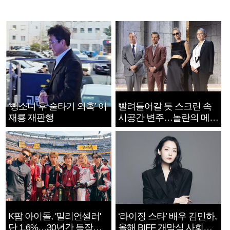
‘뺑소니 후 술타기 의혹’ 이
빨려들어갈 듯 스크린 속
재룡 재판행
시공간 변주…놀란의 메시
지는 ‘전쟁 속죄’
K팝 아이돌, '밀리언셀러'
‘라이징 스타’ 배우 김민하,
단 1.6%…30년간 등장
올해 BIFF 개막식 사회자