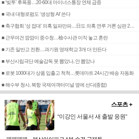
■ ‘빚투’ 후폭풍…20·60대 마이너스통장 연체 급증
■ 국내 대형로펌도 ‘생성형 AI’ 쓴다
■ 축구협회 ‘성 접대’ 의혹 일파만파…日도 의혹 연루 거론 심판 2명 조사
■ 근무여건 깜깜이 중수청…檢수사관 이직 놓고 혼란
■ 기존 일반고 전환…과기원 영재학교 3개 더 만든다
■ 부산시립극단 예술감독 못 뽑았나, 안 뽑았나
■ 로봇 1000대가 상품 입출고 척척…롯데마트 24시간 배송 자동화
■ 해수부 청사, 북항 국제여객터미널 옆에 선다(종합)
스포츠 +
“이강인 서울서 새 출발 응원”