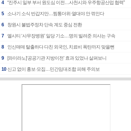
4
“진주시 일부 부서 원도심 이전…사천시와 우주항공산업 협력”
5
소나기 소식 반갑지만…찜통더위·열대야 안 꺾인다
6
창원시 불법주정차 단속 계도 중심 전환
7
엘시티 ‘사무장병원’ 일당 기소…명의 빌려준 의사는 구속
8
인신매매 탈출하다 다친 외국인, 치료비 폭탄까지 맞을뻔
9
[와이라노]‘공공기관 지방이전’ 효과 있었나 살펴보니
10
신고 없이 홍보·모집…민간임대조합 피해 주의보