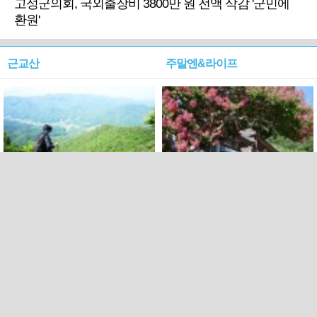
고성군의회, 국외출장비 3800만 원 전액 삭감 '군민에
환원'
근교산
주말엔&라이프
근교산&그너머…상주·문경
폭염보다 더 뜨거워라…100
청화산~시루봉
일을 붉게 불태울 ‘선비정신’
피었네
PC버전
엑스
페이스북
Copyright ⓒ 2015 All rights reserved by 국제신문