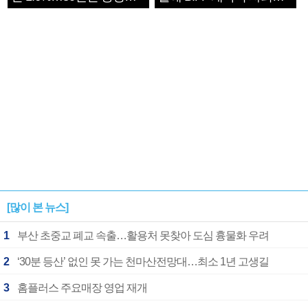
1182개팀 전수조사
확정
[많이 본 뉴스]
1
부산 초중교 폐교 속출…활용처 못찾아 도심 흉물화 우려
2
‘30분 등산’ 없인 못 가는 천마산전망대…최소 1년 고생길
3
홈플러스 주요매장 영업 재개