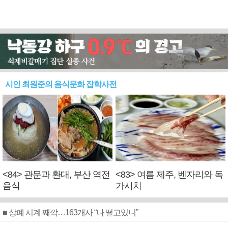
시인 최원준의 음식문화 잡학사전
<84> 관문과 환대, 부산 역전
<83> 여름 제주, 벤자리와 독
음식
가시치
■ 상폐 시계 째깍…163개사 “나 떨고있니”