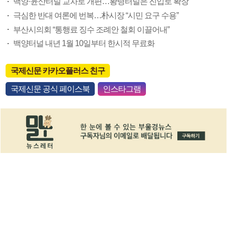
백양·윤산터널 교차로 개편…황령터널은 진입로 확장
극심한 반대 여론에 번복…朴시장 “시민 요구 수용”
부산시의회 “통행료 징수 조례안 철회 이끌어내”
백양터널 내년 1월 10일부터 한시적 무료화
국제신문 카카오플러스 친구
국제신문 공식 페이스북
인스타그램