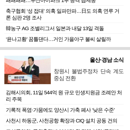
패패패패…부산아이파크 1부 승격 급제동
축구협회 ‘성 접대’ 의혹 일파만파…日도 의혹 연루 거
론 심판 2명 조사
韓농구 AG 조별리그서 일본과 내달 13일 격돌
‘윤나고황’ 꿈틀댄다…거인 가을야구 불씨 살릴까
울산·경남 소식
창원시 불법주정차 단속 계도
중심 전환
김해시의회, 11일 544억 원 규모 민생지원금 조례안 처
리 주목
기록적 폭염·가뭄에도 양산시 가축 폐사 ‘낮은 수준’
사천시 하동군, 사천공항 확장과 CIQ 설치 공동 건의