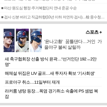
■ 마산 원도심 행정·주거복합단지 연내 준공 수순
■ 검사 신분 버리고 직급하향(10년 이하 저연차 검사)…檢 중수청행 기피
스포츠 +
‘윤나고황’ 꿈틀댄다…거인 가
을야구 불씨 살릴까
새 축구협회장 선출 방식 윤곽…“선거인단 192→2만
명”
해체설 뒤집은 LIV 골프…새 투자자 확보 ‘기사회생’
프로야구 취소…11일부터 재개
라커룸 냉탕 등장…폭염 경기취소 속출에 PS 셈법 복
잡