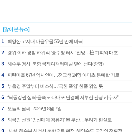
[많이 본 뉴스]
1
백양산 고지대 마을우물 55년 만에 바닥
2
경위 이하 경찰 하위직 ‘중수청 러시’ 전망…檢 기피와 대조
3
해수부 청사, 북항 국제여객터미널 옆에 선다(종합)
4
피란마을 67년 역사인데…전교생 24명 아미초 통폐합 기로
5
부울경 주말부터 비소식…‘극한 폭염’ 한풀 꺾일 듯
6
“낙동강권 삼락·을숙도·다대포 연결해 서부산 관광 키우자”
7
오늘의 날씨- 2026년 8월 7일
8
외국인 선원 ‘인신매매 경유지’ 된 부산…우려가 현실로
9
[사설] 해수부 신청사 북항으로 확정, 해양수도 도약의 전환점