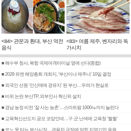
<84> 관문과 환대, 부산 역전
<83> 여름 제주, 벤자리와 독
음식
가시치
■ 해수부 청사, 북항 국제여객터미널 옆에 선다(종합)
■ 2028 유엔 해양총회 개최지, ‘부산이냐 제주냐’ 10일 결정
■ 외국인 선원 ‘인신매매 경유지’ 된 부산…우려가 현실로
■ 비위 논란 부산TP, 외부인사 혁신위 설치
■ 경남 농정 비전 ‘잘 사는 농촌’…스마트팜 1000㏊까지 늘린다
■ 교육혁신선도지 공모 코앞인데…구·군 난색에 교육청 ‘쩔쩔’
■ 르노 못 타는 부산시장…관용차 규정에 막힌 지역기업 응원