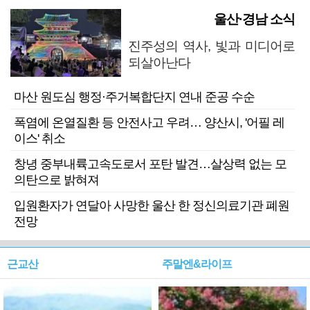
울산·경남 소식
진주성의 역사, 빛과 미디어로
되살아난다
마산 원도심 행정·주거복합단지 연내 준공 수순
폭염에 온열질환 등 안전사고 우려… 양산시, '어필 레
이스' 취소
창녕 중부내륙고속도로서 포탄 발견…살상력 없는 모
의탄으로 밝혀져
입원환자가 연달아 사망한 울산 한 정신의료기관 폐원
전망
근교산
주말엔&라이프