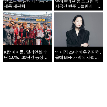
‘뺑소니 후 술타기 의혹’ 이
빨려들어갈 듯 스크린 속
재룡 재판행
시공간 변주…놀란의 메시
지는 ‘전쟁 속죄’
K팝 아이돌, '밀리언셀러'
‘라이징 스타’ 배우 김민하,
단 1.6%…30년간 등장
올해 BIFF 개막식 사회자
1182개팀 전수조사
확정