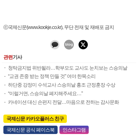
ⓒ국제신문(www.kookje.co.kr), 무단 전재 및 재배포 금지
관련
기사
청탁금지법 위반될라…학부모도 교사도 눈치보는 스승의날
“교권 존중 받는 정책 만들 것” 여야 한목소리
하단중 강정미 수석교사 스승의날 홍조 근정훈장 수상
“이럴거면, 스승의날 폐지해주세요…”
카네이션 대신 손편지 전달…마음으로 전하는 감사문화
국제신문 카카오플러스 친구
국제신문 공식 페이스북
인스타그램