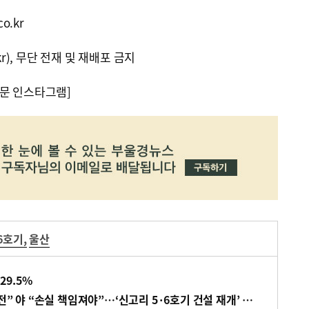
o.kr
kr), 무단 전재 및 재배포 금지
문 인스타그램]
6호기
,
울산
29.5%
[국감 이슈] 여 “탈원전 만전” 야 “손실 책임져야”…‘신고리 5·6호기 건설 재개’ 신경전