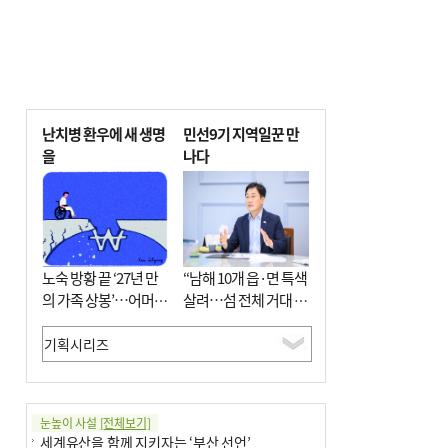
난치병 환우에 새 생명
민선9기 지역일꾼 만
을
나다
노숙 방황 끝 ‘27년 만
“남해 10개 읍·면 특색
의 가족 상봉’…어머니
살려…섬 전체 거대 정
와 행복 꿈꿔
원으로 조성”
눈높이 사설
[전체보기]
세계유산을 함께 지키자는 ‘부산 선언’