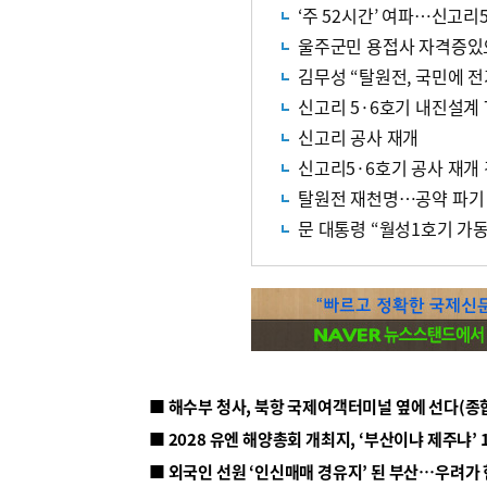
‘주 52시간’ 여파…신고리
울주군민 용접사 자격증있으
김무성 “탈원전, 국민에 전
신고리 5·6호기 내진설계 
신고리 공사 재개
신고리5·6호기 공사 재개
탈원전 재천명…공약 파기
문 대통령 “월성1호기 가동
■ 해수부 청사, 북항 국제여객터미널 옆에 선다(종
■ 2028 유엔 해양총회 개최지, ‘부산이냐 제주냐’ 
■ 외국인 선원 ‘인신매매 경유지’ 된 부산…우려가