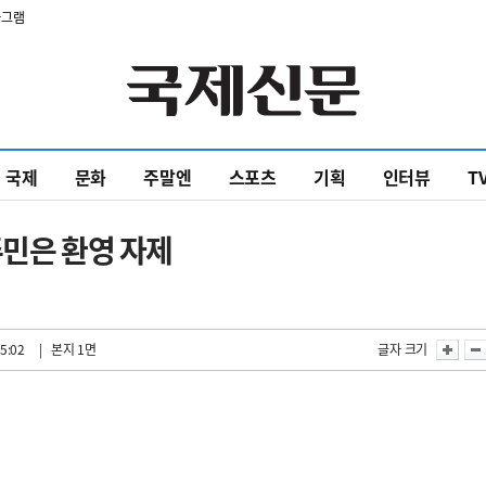
타그램
국제
문화
주말엔
스포츠
기획
인터뷰
T
주민은 환영 자제
5:02
| 본지 1면
글자 크기