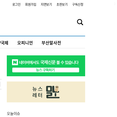
2
로그인
회원가입
지면보기
초판보기
구독신청
V국제
오피니언
부산말사전
오늘
이슈