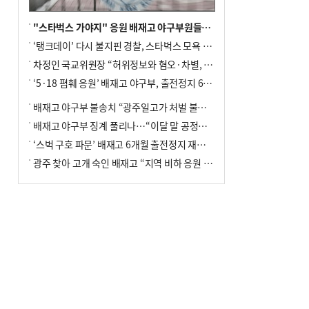
"스타벅스 가야지" 응원 배재고 야구부원들, 학교서 징계 처분
‘탱크데이’ 다시 불지핀 경찰, 스타벅스 모욕 혐의 압수수색
차정인 국교위원장 “허위정보와 혐오·차별, 학교 교실까지 유입"
‘5·18 폄훼 응원’ 배재고 야구부, 출전정지 6개월→1개월 감경
배재고 야구부 불송치 “광주일고가 처벌 불원 의사 표해”
배재고 야구부 징계 풀리나…“이달 말 공정위서 재심의”
‘스벅 구호 파문’ 배재고 6개월 출전정지 재심 신청키로
광주 찾아 고개 숙인 배재고 “지역 비하 응원 잘못”(종합)