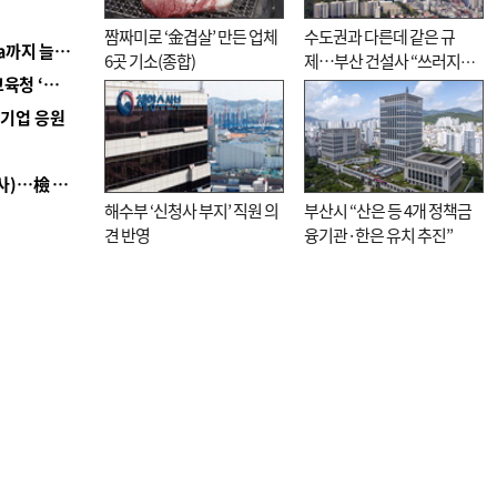
짬짜미로 ‘金겹살’ 만든 업체
수도권과 다른데 같은 규
■ 경남 농정 비전 ‘잘 사는 농촌’…스마트팜 1000㏊까지 늘린다
6곳 기소(종합)
제…부산 건설사 “쓰러지기
■ 교육혁신선도지 공모 코앞인데…구·군 난색에 교육청 ‘쩔쩔’
직전”
역기업 응원
■ 검사 신분 버리고 직급하향(10년 이하 저연차 검사)…檢 중수청행 기피
해수부 ‘신청사 부지’ 직원 의
부산시 “산은 등 4개 정책금
견 반영
융기관·한은 유치 추진”