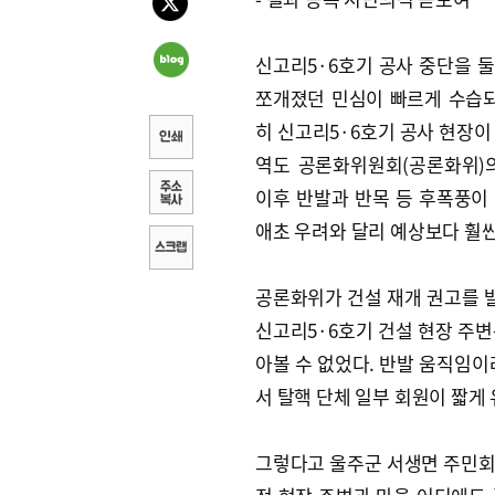
신고리5·6호기 공사 중단을 
쪼개졌던 민심이 빠르게 수습되
히 신고리5·6호기 공사 현장이
역도 공론화위원회(공론화위)
이후 반발과 반목 등 후폭풍이
애초 우려와 달리 예상보다 훨씬
공론화위가 건설 재개 권고를 발
신고리5·6호기 건설 현장 주
아볼 수 없었다. 반발 움직임이
서 탈핵 단체 일부 회원이 짧게 
그렇다고 울주군 서생면 주민회 