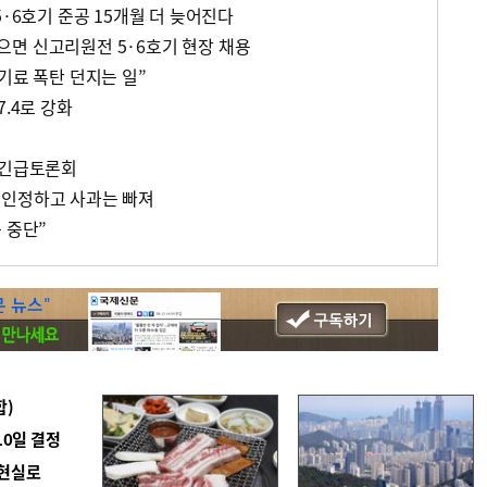
5·6호기 준공 15개월 더 늦어진다
면 신고리원전 5·6호기 현장 채용
기료 폭탄 던지는 일”
7.4로 강화
 긴급토론회
 인정하고 사과는 빠져
 중단”
합)
10일 결정
 현실로