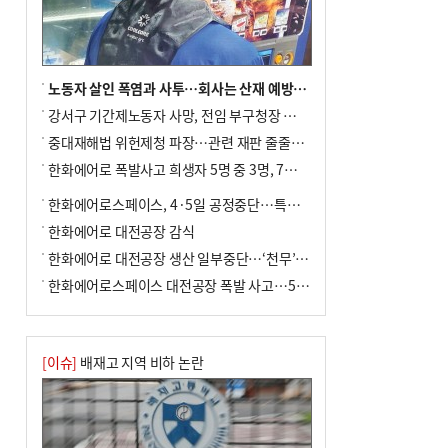
포] 2회 : 하늘에서 만난 얼음의 나라
노동자 살인 폭염과 사투…회사는 산재 예방·전기료 절감 전력
강서구 기간제노동자 사망, 전임 부구청장 檢 송치
중대재해법 위헌제청 파장…관련 재판 줄줄이 브레이크
한화에어로 폭발사고 희생자 5명 중 3명, 7일 영면
한화에어로스페이스, 4·5일 공정중단…특별 안전점검
한화에어로 대전공장 감식
한화에어로 대전공장 생산 일부중단…‘천무’ 수출 비상
한화에어로스페이스 대전공장 폭발 사고…5명 사망·2명 부상(종합)
[이슈]
배재고 지역 비하 논란