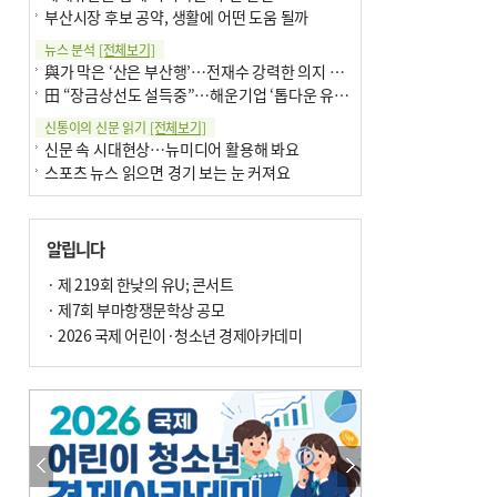
부산시장 후보 공약, 생활에 어떤 도움 될까
뉴스 분석
[전체보기]
與가 막은 ‘산은 부산행’…전재수 강력한 의지 표명 없인 공염불
田 “장금상선도 설득중”…해운기업 ‘톱다운 유치전’ 가속
신통이의 신문 읽기
[전체보기]
신문 속 시대현상…뉴미디어 활용해 봐요
스포츠 뉴스 읽으면 경기 보는 눈 커져요
어떻게 생각하십니까
[전체보기]
구·군 승진 축하화분 관행 없애자니 소상공인 울상
알립니다
3년째 병상에 있는 구의원…의정활동 못해도 월급 그대로
팩트체크
· 제 219회 한낮의 유U; 콘서트
[전체보기]
금정산 반려견 데리고 갈 수 있나…알아보니 ‘국립공원은 출입 불가’
· 제7회 부마항쟁문학상 공모
서울 도림천도 공업용수 활용한다는 사례, 정수 없이 한강물 공급…수질만 공업용수
· 2026 국제 어린이·청소년 경제아카데미
포토에세이
[전체보기]
연꽃 위 개개비
의령 한우산 털중나리
한 손 뉴스
[전체보기]
시민이 개발한 폭염 대응 앱 ‘그늘로’ 길안내 지도 등 인기
골목 맛집 발굴 고메 셀렉션…부산시, 페스티벌 시월 연계