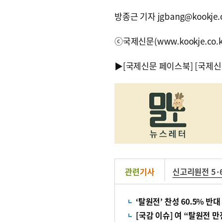
방종근 기자 jgbang@kookje.c
ⓒ국제신문(www.kookje.co.
▶
[국제신문 페이스북]
[국제신
관련
기사
신고리원전 5·
‘탈원전’ 찬성 60.5% 반대 