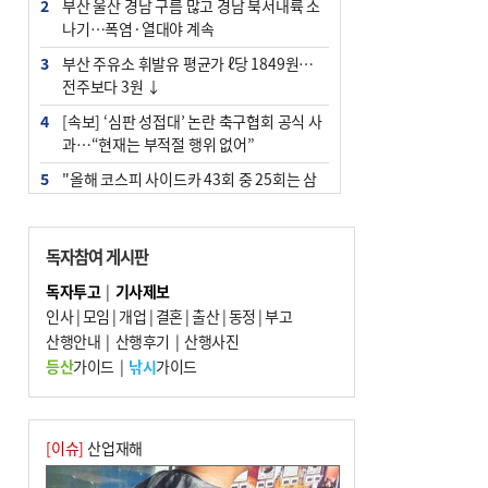
2
부산 울산 경남 구름 많고 경남 북서내륙 소
나기…폭염·열대야 계속
3
부산 주유소 휘발유 평균가 ℓ당 1849원…
전주보다 3원 ↓
4
[속보] ‘심판 성접대’ 논란 축구협회 공식 사
과…“현재는 부적절 행위 없어”
5
"올해 코스피 사이드카 43회 중 25회는 삼
전닉스 ETF 이후 발생"
6
‘탄약 부족 사태’ 보도에 격노한 트럼프…
독자참여 게시판
군사기밀 유출자 색출 지시
독자투고
|
기사제보
7
서울 중랑구서 흉기 난동…60대 남성 2명
인사
|
모임
|
개업
|
결혼
|
출산
|
동정
|
부고
사망
산행안내
|
산행후기
|
산행사진
8
부산 앞바다에 기름 425ℓ 유출한 러시아 화
등산
가이드
|
낚시
가이드
물선 적발
9
입추 지났지만 푹푹 찐다…온열질환자 10
년 만에 3배
[이슈]
산업재해
10
[2026 부산청소년극지체험탐험대 현장르