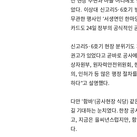
전 현장 주변과 마을 어디에도
았다. 이상대 신고리5·6호기
무관한 행사인 ‘서생면민 한마당
카드도 24일 정부의 공식적인 
신고리5·6호기 현장 분위기도 
권고가 있었다고 곧바로 공사에 
상자원부, 원자력안전위원회, 
의, 인허가 등 많은 행정 절차
하다”고 설명했다.
다만 ‘함바’(공사현장 식당) 
길 기대하는 눈치였다. 한창 공사
고, 지금은 을씨년스럽지만, 함
다.