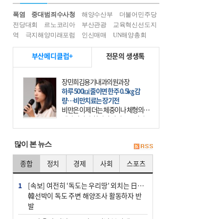
폭염
중대범죄수사청
해양수산부
더불어민주당
전당대회
르노코리아
부산관광
교육혁신선도지
역
극지해양미래포럼
인신매매
UN해양총회
부산메디클럽+
전문의 생생톡
장민희김용기내과의원과장
하루 500㎉ 줄이면 한주 0.5㎏ 감
량…비만치료는 장기전
비만은 이제 더는 체중이나 체형의 문
제가 아니다. 하나의 질병으로 인지
하고 치료와 관리를 해야 한다. 세계
보건기구(WHO)는 이미 1994년 비만
많이 본 뉴스
을 인류의 중요한
종합
정치
경제
사회
스포츠
1
[속보] 여전히 ‘독도는 우리땅’ 외치는 日…
韓선박이 독도 주변 해양조사 활동하자 반
발