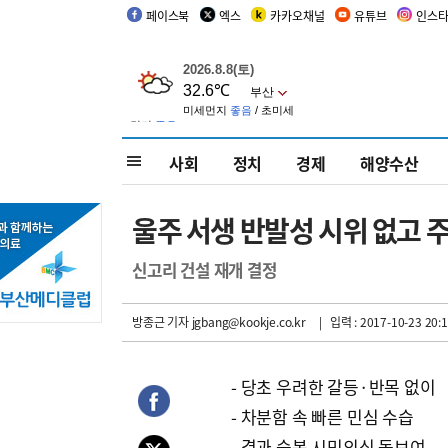
페이스북
엑스
카카오채널
유튜브
인스
사회
정치
경제
해양수산
울주 서생 반발성 시위 없고 
신고리 건설 재개 결정
방종근 기자
jgbang@kookje.co.kr
| 입력 : 2017-10-23 20:1
- 당초 우려한 갈등·반목 없이
- 차분함 속 빠른 민심 수습
- 결과 승복 시민의식 돋보여