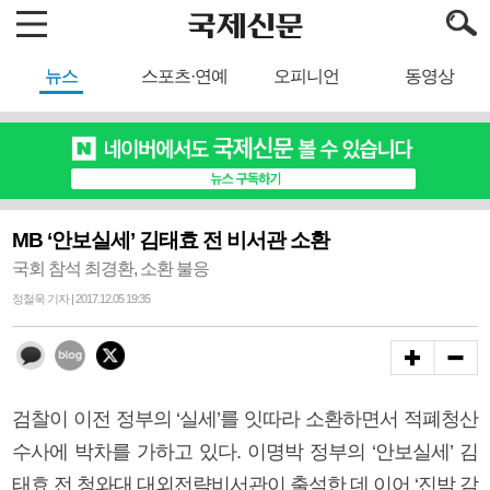
뉴스
스포츠·연예
오피니언
동영상
MB ‘안보실세’ 김태효 전 비서관 소환
국회 참석 최경환, 소환 불응
정철욱 기자 | 2017.12.05 19:35
검찰이 이전 정부의 ‘실세’를 잇따라 소환하면서 적폐청산
수사에 박차를 가하고 있다. 이명박 정부의 ‘안보실세’ 김
태효 전 청와대 대외전략비서관이 출석한 데 이어 ‘진박 감