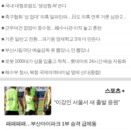
■ 국내 대형로펌도 ‘생성형 AI’ 쓴다
■ 축구협회 ‘성 접대’ 의혹 일파만파…日도 의혹 연루 거론 심판 2명 조사
■ 근무여건 깜깜이 중수청…檢수사관 이직 놓고 혼란
■ 기존 일반고 전환…과기원 영재학교 3개 더 만든다
■ 부산시립극단 예술감독 못 뽑았나, 안 뽑았나
■ 로봇 1000대가 상품 입출고 척척…롯데마트 24시간 배송 자동화
■ 해수부 청사, 북항 국제여객터미널 옆에 선다(종합)
스포츠 +
“이강인 서울서 새 출발 응원”
패패패패…부산아이파크 1부 승격 급제동