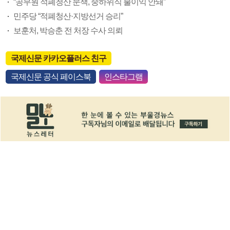
“공무원 적폐청산 문책, 중하위직 불이익 안돼”
민주당 “적폐청산·지방선거 승리”
보훈처, 박승춘 전 처장 수사 의뢰
국제신문 카카오플러스 친구
국제신문 공식 페이스북
인스타그램