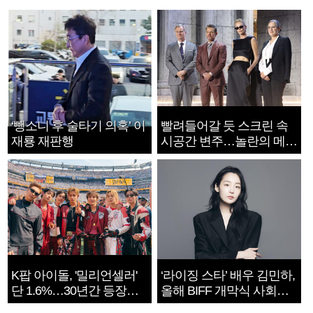
‘뺑소니 후 술타기 의혹’ 이
빨려들어갈 듯 스크린 속
재룡 재판행
시공간 변주…놀란의 메시
지는 ‘전쟁 속죄’
K팝 아이돌, '밀리언셀러'
‘라이징 스타’ 배우 김민하,
단 1.6%…30년간 등장
올해 BIFF 개막식 사회자
1182개팀 전수조사
확정