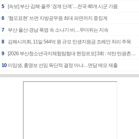
5
[속보] 부산·김해·울주 ‘경계 단계’…전국 48개 시군 가뭄
6
‘혐오표현’ 쓰면 지방공무원 최대 파면까지 중징계
7
부산·울산·경남 폭염 속 소나기·비…무더위는 지속
8
김해시의회, 11일 544억 원 규모 민생지원금 조례안 처리 주목
9
[2026 부산청소년극지체험탐험대 현장르포] 3회 : 석탄 탄광촌에서 북극 연구의 중심지로
10
이임생, 홍명보 선임 독단적 결정 아냐…면담 메모 제출