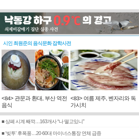
시인 최원준의 음식문화 잡학사전
<84> 관문과 환대, 부산 역전
<83> 여름 제주, 벤자리와 독
음식
가시치
■ 상폐 시계 째깍…163개사 “나 떨고있니”
■ ‘빚투’ 후폭풍…20·60대 마이너스통장 연체 급증