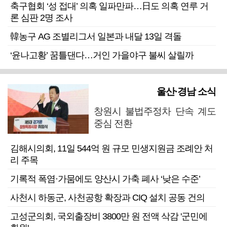
축구협회 ‘성 접대’ 의혹 일파만파…日도 의혹 연루 거
론 심판 2명 조사
韓농구 AG 조별리그서 일본과 내달 13일 격돌
‘윤나고황’ 꿈틀댄다…거인 가을야구 불씨 살릴까
울산·경남 소식
창원시 불법주정차 단속 계도
중심 전환
김해시의회, 11일 544억 원 규모 민생지원금 조례안 처
리 주목
기록적 폭염·가뭄에도 양산시 가축 폐사 ‘낮은 수준’
사천시 하동군, 사천공항 확장과 CIQ 설치 공동 건의
고성군의회, 국외출장비 3800만 원 전액 삭감 '군민에