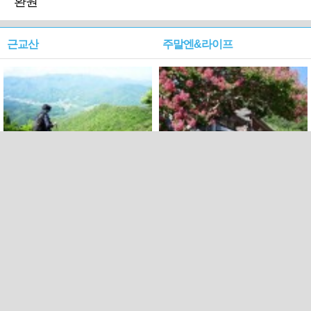
환원'
근교산
주말엔&라이프
근교산&그너머…상주·문경
폭염보다 더 뜨거워라…100
청화산~시루봉
일을 붉게 불태울 ‘선비정신’
피었네
PC버전
엑스
페이스북
Copyright ⓒ 2015 All rights reserved by 국제신문