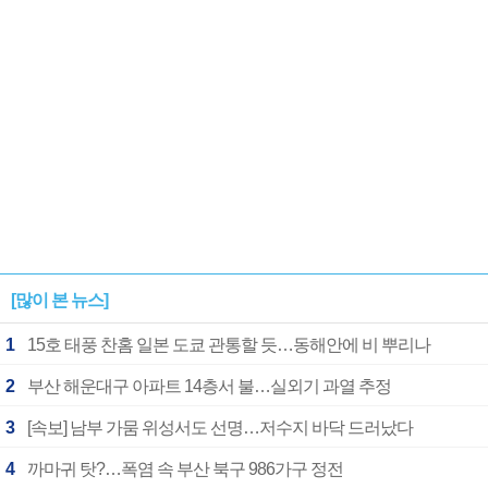
[많이 본 뉴스]
1
15호 태풍 찬홈 일본 도쿄 관통할 듯…동해안에 비 뿌리나
2
부산 해운대구 아파트 14층서 불…실외기 과열 추정
3
[속보] 남부 가뭄 위성서도 선명…저수지 바닥 드러났다
4
까마귀 탓?…폭염 속 부산 북구 986가구 정전