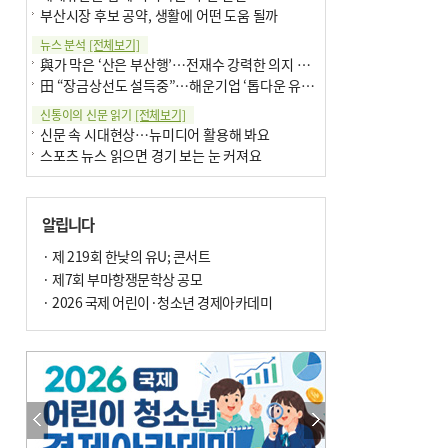
부산시장 후보 공약, 생활에 어떤 도움 될까
뉴스 분석
[전체보기]
與가 막은 ‘산은 부산행’…전재수 강력한 의지 표명 없인 공염불
田 “장금상선도 설득중”…해운기업 ‘톱다운 유치전’ 가속
신통이의 신문 읽기
[전체보기]
신문 속 시대현상…뉴미디어 활용해 봐요
스포츠 뉴스 읽으면 경기 보는 눈 커져요
어떻게 생각하십니까
[전체보기]
구·군 승진 축하화분 관행 없애자니 소상공인 울상
알립니다
3년째 병상에 있는 구의원…의정활동 못해도 월급 그대로
팩트체크
· 제 219회 한낮의 유U; 콘서트
[전체보기]
금정산 반려견 데리고 갈 수 있나…알아보니 ‘국립공원은 출입 불가’
· 제7회 부마항쟁문학상 공모
서울 도림천도 공업용수 활용한다는 사례, 정수 없이 한강물 공급…수질만 공업용수
· 2026 국제 어린이·청소년 경제아카데미
포토에세이
[전체보기]
연꽃 위 개개비
의령 한우산 털중나리
한 손 뉴스
[전체보기]
시민이 개발한 폭염 대응 앱 ‘그늘로’ 길안내 지도 등 인기
골목 맛집 발굴 고메 셀렉션…부산시, 페스티벌 시월 연계