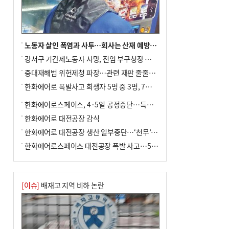
노동자 살인 폭염과 사투…회사는 산재 예방·전기료 절감 전력
강서구 기간제노동자 사망, 전임 부구청장 檢 송치
중대재해법 위헌제청 파장…관련 재판 줄줄이 브레이크
한화에어로 폭발사고 희생자 5명 중 3명, 7일 영면
한화에어로스페이스, 4·5일 공정중단…특별 안전점검
한화에어로 대전공장 감식
한화에어로 대전공장 생산 일부중단…‘천무’ 수출 비상
한화에어로스페이스 대전공장 폭발 사고…5명 사망·2명 부상(종합)
[이슈]
배재고 지역 비하 논란