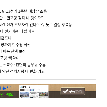
 6·13선거 1주년 예상밖 조용
오판…한국당 참패 내 탓이오”
육감 선거 후보자격 없다”…뒤늦은 결정 후폭풍
다 선거비용 더 많이 써
뒤흔드나
의장까지 민주당 석권
거 비용 전액 보전
국당 ‘싹쓸이’
는…교수·전현직 공무원 주류
 약진 정치지형 대 변화 예고