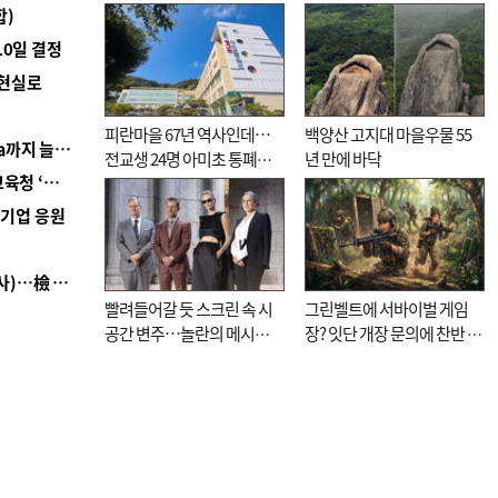
합)
10일 결정
 현실로
피란마을 67년 역사인데…
백양산 고지대 마을우물 55
■ 경남 농정 비전 ‘잘 사는 농촌’…스마트팜 1000㏊까지 늘린다
전교생 24명 아미초 통폐합
년 만에 바닥
■ 교육혁신선도지 공모 코앞인데…구·군 난색에 교육청 ‘쩔쩔’
기로
역기업 응원
■ 검사 신분 버리고 직급하향(10년 이하 저연차 검사)…檢 중수청행 기피
빨려들어갈 듯 스크린 속 시
그린벨트에 서바이벌 게임
공간 변주…놀란의 메시지
장? 잇단 개장 문의에 찬반 논
는 ‘전쟁 속죄’
쟁