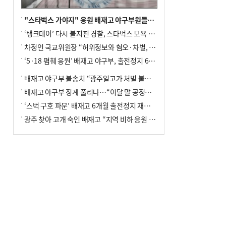
"스타벅스 가야지" 응원 배재고 야구부원들, 학교서 징계 처분
‘탱크데이’ 다시 불지핀 경찰, 스타벅스 모욕 혐의 압수수색
차정인 국교위원장 “허위정보와 혐오·차별, 학교 교실까지 유입"
‘5·18 폄훼 응원’ 배재고 야구부, 출전정지 6개월→1개월 감경
배재고 야구부 불송치 “광주일고가 처벌 불원 의사 표해”
배재고 야구부 징계 풀리나…“이달 말 공정위서 재심의”
‘스벅 구호 파문’ 배재고 6개월 출전정지 재심 신청키로
광주 찾아 고개 숙인 배재고 “지역 비하 응원 잘못”(종합)