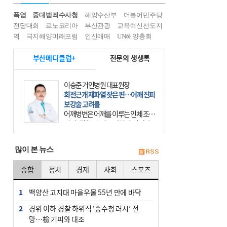
폭염
중대범죄수사청
해양수산부
더불어민주당
전당대회
르노코리아
부산관광
교육혁신선도지
역
극지해양미래포럼
인신매매
UN해양총회
부산메디클럽+
전문의 생생톡
이승준 거인병원 대표원장
회전근개 재파열 잦은 편…어깨 진피
보강술 고려를
어깨병변은 어깨를 이루는 인체 조직
에 발생하는 손상을 말한다. 여기에
는 오십견과 회전근개 증후군, 어깨
의 석회성 힘줄염 등이 있다. 국민건
많이 본 뉴스
강보험에 의하면 어깨병변
종합
정치
경제
사회
스포츠
1
백양산 고지대 마을우물 55년 만에 바닥
2
경위 이하 경찰 하위직 ‘중수청 러시’ 전
망…檢 기피와 대조