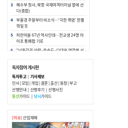
3
해수부 청사, 북항 국제여객터미널 옆에 선
다(종합)
4
부울경 주말부터 비소식…‘극한 폭염’ 한풀
꺾일 듯
5
피란마을 67년 역사인데…전교생 24명 아
미초 통폐합 기로
6
“낙동강권 삼락·을숙도·다대포 연결해 서
부산 관광 키우자”
7
오늘의 날씨- 2026년 8월 7일
독자참여 게시판
8
[사설] 해수부 신청사 북항으로 확정, 해양
독자투고
|
기사제보
수도 도약의 전환점
인사
|
모임
|
개업
|
결혼
|
출산
|
동정
|
부고
9
산행안내
외국인 선원 ‘인신매매 경유지’ 된 부산…
|
산행후기
|
산행사진
우려가 현실로
등산
가이드
|
낚시
가이드
10
르노 못 타는 부산시장…관용차 규정에 막
힌 지역기업 응원
[이슈]
산업재해