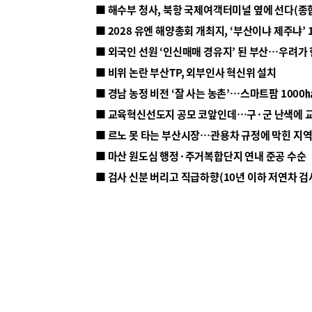
■ 해수부 청사, 북항 국제여객터미널 옆에 선다(종
■ 2028 유엔 해양총회 개최지, ‘부산이냐 제주냐’ 
■ 외국인 선원 ‘인신매매 경유지’ 된 부산…우려가
■ 비위 논란 부산TP, 외부인사 혁신위 설치
■ 르노 못 타는 부산시장…관용차 규정에 막힌 지
■ 마산 원도심 행정·주거복합단지 연내 준공 수순