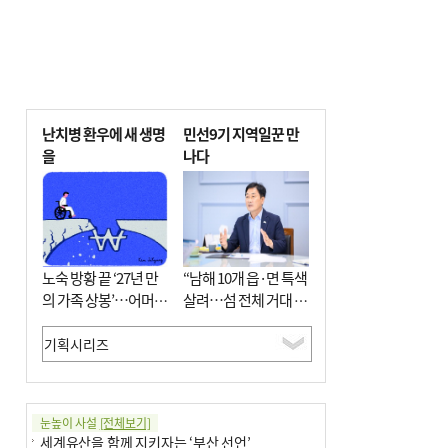
난치병 환우에 새 생명
민선9기 지역일꾼 만
을
나다
노숙 방황 끝 ‘27년 만
“남해 10개 읍·면 특색
의 가족 상봉’…어머니
살려…섬 전체 거대 정
와 행복 꿈꿔
원으로 조성”
눈높이 사설
[전체보기]
세계유산을 함께 지키자는 ‘부산 선언’