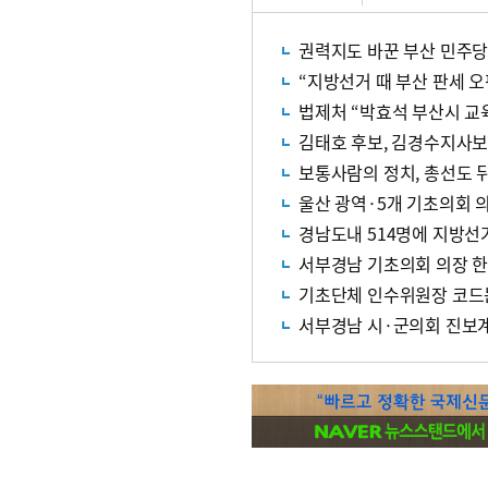
권력지도 바꾼 부산 민주당,
“지방선거 때 부산 판세 
법제처 “박효석 부산시 교
김태호 후보, 김경수지사보
보통사람의 정치, 총선도 
울산 광역·5개 기초의회 
경남도내 514명에 지방선
서부경남 기초의회 의장 한
기초단체 인수위원장 코드
서부경남 시·군의회 진보계