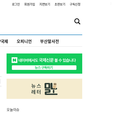
2
로그인
회원가입
지면보기
초판보기
구독신청
V국제
오피니언
부산말사전
오늘
이슈