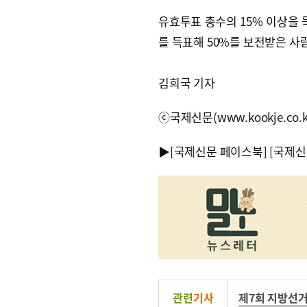
유효투표 총수의 15% 이상을 득
를 득표해 50%를 보전받은 사람
김희국 기자
ⓒ국제신문(www.kookje.co.
▶
[국제신문 페이스북]
[국제신
관련
기사
제7회 지방선