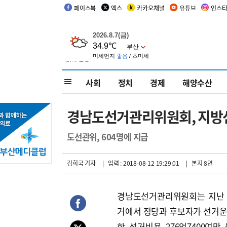
페이스북
엑스
카카오채널
유튜브
인스
사회
정치
경제
해양수산
경남도선거관리위원회, 지방선거
도선관위, 604명에 지급
김희국 기자
| 입력 : 2018-08-12 19:29:01
| 본지 8면
경남도선거관리위원회는 지난 
거에서 정당과 후보자가 선거
한 선거비용 276억7400여만