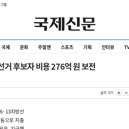
타그램
국제
문화
주말엔
스포츠
기획
인터뷰
T
 후보자 비용 276억 원 보전
글자 크기
6·13지방선
운동으로 지출
 원을 지급했