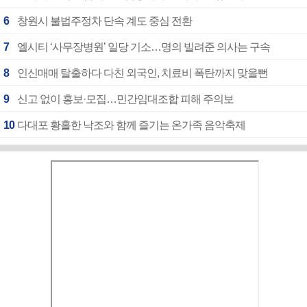
6
창원시 불법주정차 단속 계도 중심 전환
7
엘시티 ‘사무장병원’ 일당 기소…명의 빌려준 의사는 구속
8
인신매매 탈출하다 다친 외국인, 치료비 폭탄까지 맞을뻔
9
신고 없이 홍보·모집…민간임대조합 피해 주의보
10
다대포 황홀한 낙조와 함께 즐기는 온가족 음악축제