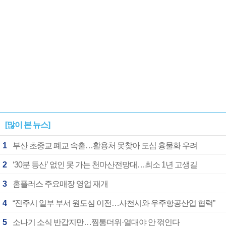
[많이 본 뉴스]
1
부산 초중교 폐교 속출…활용처 못찾아 도심 흉물화 우려
2
‘30분 등산’ 없인 못 가는 천마산전망대…최소 1년 고생길
3
홈플러스 주요매장 영업 재개
4
“진주시 일부 부서 원도심 이전…사천시와 우주항공산업 협력”
5
소나기 소식 반갑지만…찜통더위·열대야 안 꺾인다