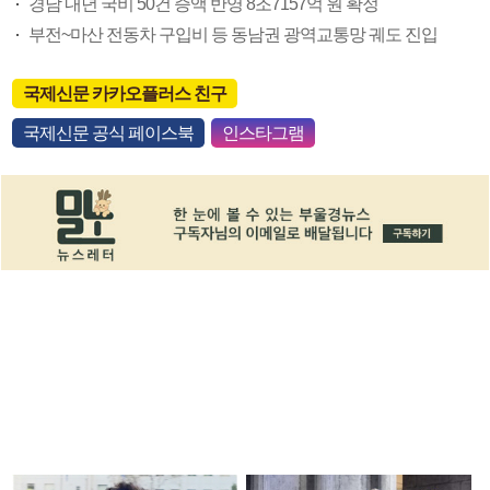
경남 내년 국비 50건 증액 반영 8조7157억 원 확정
부전~마산 전동차 구입비 등 동남권 광역교통망 궤도 진입
국제신문 카카오플러스 친구
국제신문 공식 페이스북
인스타그램