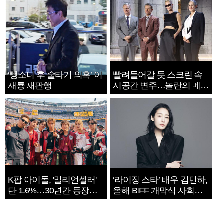
‘뺑소니 후 술타기 의혹’ 이
빨려들어갈 듯 스크린 속
재룡 재판행
시공간 변주…놀란의 메시
지는 ‘전쟁 속죄’
K팝 아이돌, '밀리언셀러'
‘라이징 스타’ 배우 김민하,
단 1.6%…30년간 등장
올해 BIFF 개막식 사회자
1182개팀 전수조사
확정