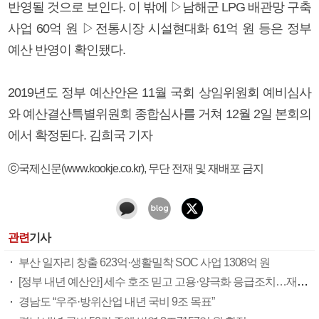
반영될 것으로 보인다. 이 밖에 ▷남해군 LPG 배관망 구축
사업 60억 원 ▷전통시장 시설현대화 61억 원 등은 정부
예산 반영이 확인됐다.
2019년도 정부 예산안은 11월 국회 상임위원회 예비심사
와 예산결산특별위원회 종합심사를 거쳐 12월 2일 본회의
에서 확정된다. 김희국 기자
ⓒ국제신문(www.kookje.co.kr), 무단 전재 및 재배포 금지
관련
기사
부산 일자리 창출 623억·생활밀착 SOC 사업 1308억 원
[정부 내년 예산안] 세수 호조 믿고 고용·양극화 응급조치…재정 건전성 우려
경남도 “우주·방위산업 내년 국비 9조 목표”