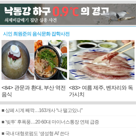
시인 최원준의 음식문화 잡학사전
<84> 관문과 환대, 부산 역전
<83> 여름 제주, 벤자리와 독
음식
가시치
■ 상폐 시계 째깍…163개사 “나 떨고있니”
■ ‘빚투’ 후폭풍…20·60대 마이너스통장 연체 급증
■ 국내 대형로펌도 ‘생성형 AI’ 쓴다