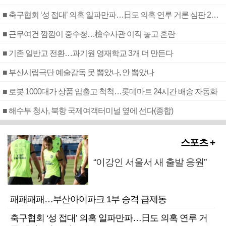
■ 축구협회 ‘성 접대’ 의혹 일파만파…日도 의혹 연루 거론 심판 2명 조사
■ 근무여건 깜깜이 중수청…檢수사관 이직 놓고 혼란
■ 기존 일반고 전환…과기원 영재학교 3개 더 만든다
■ 부산시립극단 예술감독 못 뽑았나, 안 뽑았나
■ 로봇 1000대가 상품 입출고 척척…롯데마트 24시간 배송 자동화
■ 해수부 청사, 북항 국제여객터미널 옆에 선다(종합)
스포츠 +
“이강인 서울서 새 출발 응원”
패패패패…부산아이파크 1부 승격 급제동
축구협회 ‘성 접대’ 의혹 일파만파…日도 의혹 연루 거