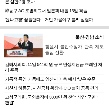
론 심판 2명 조사
韓농구 AG 조별리그서 일본과 내달 13일 격돌
‘윤나고황’ 꿈틀댄다…거인 가을야구 불씨 살릴까
울산·경남 소식
창원시 불법주정차 단속 계도
중심 전환
김해시의회, 11일 544억 원 규모 민생지원금 조례안 처
리 주목
기록적 폭염·가뭄에도 양산시 가축 폐사 ‘낮은 수준’
사천시 하동군, 사천공항 확장과 CIQ 설치 공동 건의
고성군의회, 국외출장비 3800만 원 전액 삭감 '군민에
환원'