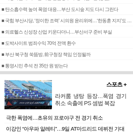
■ 탄소흡수력 높여 폭염 대응…부산 도시숲 지도 다시 그린다
■ 국힘 부산시당, ‘정이한 조력’ 시의원 윤리위에…‘한동훈 지지’도 신고접수
■ 의료헬스 신성장 산업 키운다더니…부산서구 준비 부실
■ 도박사이트 범죄수익 70억 전액 환수
■ 부산 북구청 쑥뜸방, 前구청장 책임 인정될까
■ 통영시민 추석 전 35만 원 받는다
스포츠 +
라커룸 냉탕 등장…폭염 경기
취소 속출에 PS 셈법 복잡
극한 폭염에…초유의 프로야구 전 경기 취소
이강인 “아우파 알레티”…9일 AT마드리드 데뷔전 기대