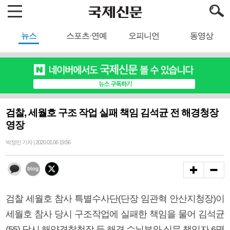
뉴스
스포츠·연예
오피니언
동영상
검찰, 세월호 구조 작업 실패 책임 김석균 전 해경청장
영장
박정민 기자 | 2020.01.06 19:56
검찰 세월호 참사 특별수사단(단장 임관혁 안산지청장)이
세월호 참사 당시 구조작업에 실패한 책임을 물어 김석균
(55) 당시 해양경찰청장 등 해경 수뇌부와 실무 책임자 6명