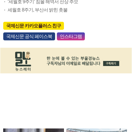
‘세월호 9주기’ 침몰 해역서 선상 추모
세월호 8주기, 부산서 밝힌 촛불
국제신문 카카오플러스 친구
국제신문 공식 페이스북
인스타그램