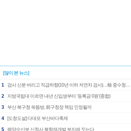
[많이 본 뉴스]
1
검사 신분 버리고 직급하향(10년 이하 저연차 검사)…檢 중수청행 기피
2
지방국립대 이르면 내년 신입생부터 ‘등록금 0원’(종합)
3
부산 북구청 쑥뜸방, 前구청장 책임 인정될까
4
[도청도설] 다대포 부산바다축제
5
해양수산부 신청사 북항재개발 부지에 짓는다