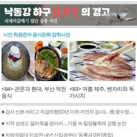
시인 최원준의 음식문화 잡학사전
<84> 관문과 환대, 부산 역전
<83> 여름 제주, 벤자리와 독
음식
가시치
■ 검사 신분 버리고 직급하향(10년 이하 저연차 검사)…檢 중수청행 기피
■ 지역 상권도 말라죽을 판이라…가뭄 속 밀양물축제 강행 논란
■ 지방국립대 이르면 내년 신입생부터 ‘등록금 0원’(종합)