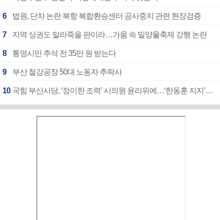
6
법원, 단차 논란 북항 복합환승센터 공사중지 관련 현장검증
7
지역 상권도 말라죽을 판이라…가뭄 속 밀양물축제 강행 논란
8
통영시민 추석 전 35만 원 받는다
9
부산 철강공장 50대 노동자 추락사
10
국힘 부산시당, ‘정이한 조력’ 시의원 윤리위에…‘한동훈 지지’도 신고접수