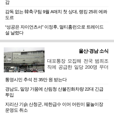
감
감독 없는 韓축구팀 9월 A매치 첫 상대, 랭킹 25위 에콰
도르
“성공은 자이언츠서” 이정후, 멀티홈런으로 트레이드
설 날렸다
울산·경남 소식
대포통장 모집해 전국 범죄조
직에 공급한 일당 200명 무더
기 검거
통영시민 추석 전 35만 원 받는다
경남도, 밀양 가뭄에 산림청 산불진화차량 22대 긴급
투입
지리산 기슭 산청군, 제한급수 이어 어린이 물놀이장
운영도 취소