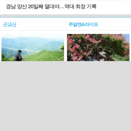
경남 양산 20일째 열대야…역대 최장 기록
근교산
주말엔&라이프
근교산&그너머…상주·문경
폭염보다 더 뜨거워라…100
청화산~시루봉
일을 붉게 불태울 ‘선비정신’
피었네
PC버전
엑스
페이스북
Copyright ⓒ 2015 All rights reserved by 국제신문