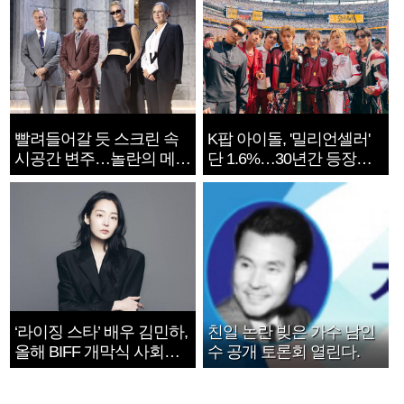
빨려들어갈 듯 스크린 속
K팝 아이돌, '밀리언셀러'
시공간 변주…놀란의 메시
단 1.6%…30년간 등장
지는 ‘전쟁 속죄’
1182개팀 전수조사
‘라이징 스타’ 배우 김민하,
친일 논란 빚은 가수 남인
올해 BIFF 개막식 사회자
수 공개 토론회 열린다.
확정