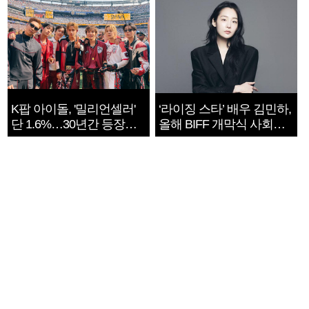
K팝 아이돌, '밀리언셀러'
‘라이징 스타’ 배우 김민하,
단 1.6%…30년간 등장
올해 BIFF 개막식 사회자
1182개팀 전수조사
확정