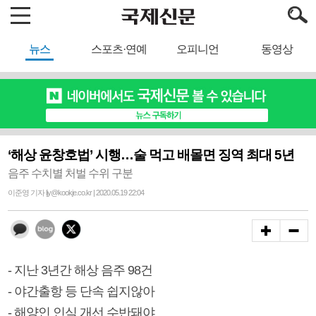
뉴스
스포츠·연예
오피니언
동영상
‘해상 윤창호법’ 시행…술 먹고 배몰면 징역 최대 5년
음주 수치별 처벌 수위 구분
이준영 기자 ljy@kookje.co.kr | 2020.05.19 22:04
- 지난 3년간 해상 음주 98건
- 야간출항 등 단속 쉽지않아
- 해양인 인식 개선 수반돼야