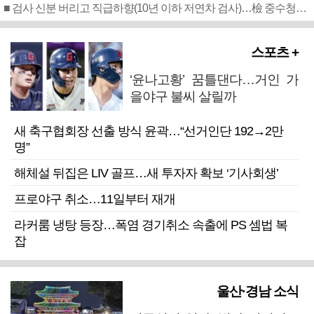
■ 검사 신분 버리고 직급하향(10년 이하 저연차 검사)…檢 중수청행 기피
스포츠 +
‘윤나고황’ 꿈틀댄다…거인 가
을야구 불씨 살릴까
새 축구협회장 선출 방식 윤곽…“선거인단 192→2만
명”
해체설 뒤집은 LIV 골프…새 투자자 확보 ‘기사회생’
프로야구 취소…11일부터 재개
라커룸 냉탕 등장…폭염 경기취소 속출에 PS 셈법 복
잡
울산·경남 소식