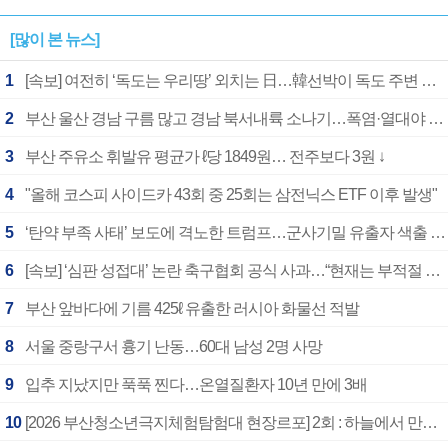
[많이 본 뉴스]
1
[속보] 여전히 ‘독도는 우리땅’ 외치는 日…韓선박이 독도 주변 해양조사 활동하자 반발
2
부산 울산 경남 구름 많고 경남 북서내륙 소나기…폭염·열대야 계속
3
부산 주유소 휘발유 평균가 ℓ당 1849원… 전주보다 3원 ↓
4
"올해 코스피 사이드카 43회 중 25회는 삼전닉스 ETF 이후 발생"
5
‘탄약 부족 사태’ 보도에 격노한 트럼프…군사기밀 유출자 색출 지시
6
[속보] ‘심판 성접대’ 논란 축구협회 공식 사과…“현재는 부적절 행위 없어”
7
부산 앞바다에 기름 425ℓ 유출한 러시아 화물선 적발
8
서울 중랑구서 흉기 난동…60대 남성 2명 사망
9
입추 지났지만 푹푹 찐다…온열질환자 10년 만에 3배
10
[2026 부산청소년극지체험탐험대 현장르포] 2회 : 하늘에서 만난 얼음의 나라