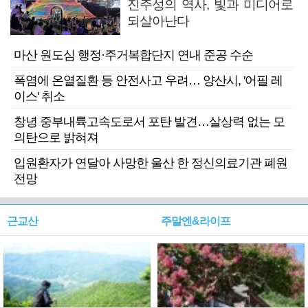
진주성의 역사, 빛과 미디어로
되살아난다
마산 원도심 행정·주거복합단지 연내 준공 수순
폭염에 온열질환 등 안전사고 우려… 양산시, '어필 레
이스' 취소
창녕 중부내륙고속도로서 포탄 발견…살상력 없는 모
의탄으로 밝혀져
입원환자가 연달아 사망한 울산 한 정신의료기관 폐원
전망
근교산
주말엔&라이프