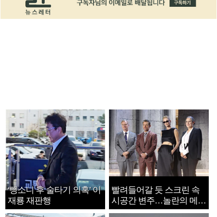
‘뺑소니 후 술타기 의혹’ 이
빨려들어갈 듯 스크린 속
재룡 재판행
시공간 변주…놀란의 메시
지는 ‘전쟁 속죄’