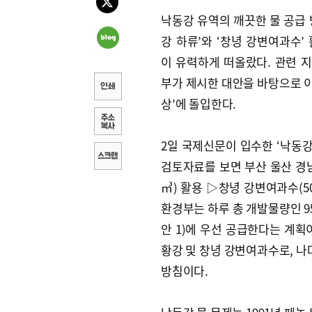
낙동강 유역의 깨끗한 물 공급 
강 하류’와 ‘창녕 강변여과수’
이 유력하게 떠올랐다. 관련 
부가 제시한 대안을 바탕으로 이번
상’에 돌입한다.
2일 국제신문이 입수한 ‘낙동강
검토자료를 보면 부산 울산 경남(
㎥) 활용 ▷창녕 강변여과수(5
환경부는 하루 총 개발물량인 95만
안 1)에 우선 공급한다는 계획
황강 및 창녕 강변여과수로, 
방침이다.