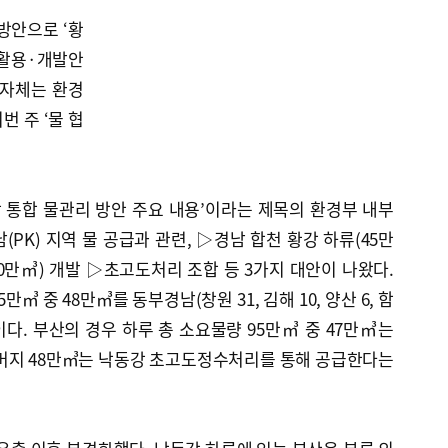
방안으로 ‘황
 활용·개발안
지자체는 환경
 주 ‘물 협
 통합 물관리 방안 주요 내용’이라는 제목의 환경부 내부
PK) 지역 물 공급과 관련, ▷경남 합천 황강 하류(45만
0만㎥) 개발 ▷초고도처리 조합 등 3가지 대안이 나왔다.
㎥ 중 48만㎥를 동부경남(창원 31, 김해 10, 양산 6, 함
이다. 부산의 경우 하루 총 소요물량 95만㎥ 중 47만㎥는
나머지 48만㎥는 낙동강 초고도정수처리를 통해 공급한다는