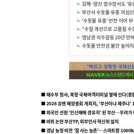
김해·양산 정수장서도 ‘유
부산서 수돗물 유충 의심신
‘수돗물 유충’ 인천 이어 
“수질 개선으로 고품질 수
영남권 식수갈등 20년 만
수돗물 안전성 불안 높아지
■ 해수부 청사, 북항 국제여객터미널 옆에 선다(종
■ 2028 유엔 해양총회 개최지, ‘부산이냐 제주냐’ 
■ 외국인 선원 ‘인신매매 경유지’ 된 부산…우려가
■ 비위 논란 부산TP, 외부인사 혁신위 설치