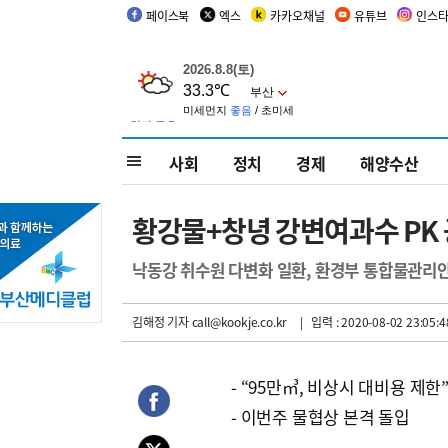
페이스북
엑스
카카오채널
유튜브
인스
사회
정치
경제
해양수산
황강물+창녕 강변여과수 PK 
낙동강 취수원 다변화 일환, 환경부 통합물관리
김해정 기자
call@kookje.co.kr
| 입력 : 2020-08-02 23:05:4
- “95만㎥, 비상시 대비용 제한
- 이번주 물협상 본격 돌입