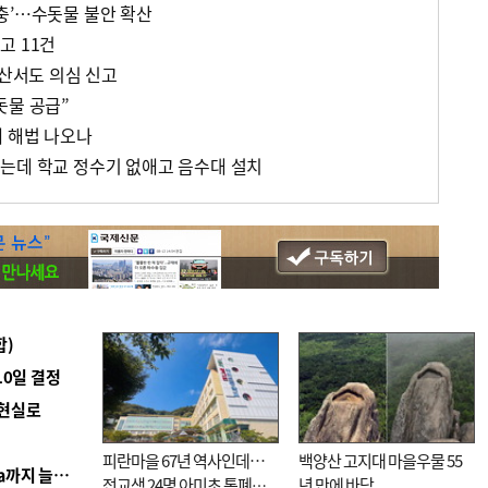
충’…수돗물 불안 확산
고 11건
부산서도 의심 신고
돗물 공급”
에 해법 나오나
는데 학교 정수기 없애고 음수대 설치
합)
10일 결정
 현실로
피란마을 67년 역사인데…
백양산 고지대 마을우물 55
■ 경남 농정 비전 ‘잘 사는 농촌’…스마트팜 1000㏊까지 늘린다
전교생 24명 아미초 통폐합
년 만에 바닥