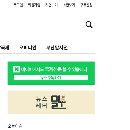
2
로그인
회원가입
지면보기
초판보기
구독신청
V국제
오피니언
부산말사전
오늘
이슈