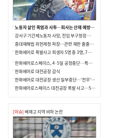
포] 2회 : 하늘에서 만난 얼음의 나라
노동자 살인 폭염과 사투…회사는 산재 예방·전기료 절감 전력
강서구 기간제노동자 사망, 전임 부구청장 檢 송치
중대재해법 위헌제청 파장…관련 재판 줄줄이 브레이크
한화에어로 폭발사고 희생자 5명 중 3명, 7일 영면
한화에어로스페이스, 4·5일 공정중단…특별 안전점검
한화에어로 대전공장 감식
한화에어로 대전공장 생산 일부중단…‘천무’ 수출 비상
한화에어로스페이스 대전공장 폭발 사고…5명 사망·2명 부상(종합)
[이슈]
배재고 지역 비하 논란