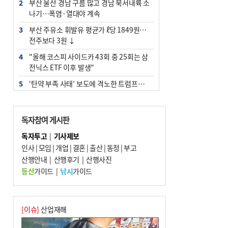
2
부산 울산 경남 구름 많고 경남 북서내륙 소
나기…폭염·열대야 계속
3
부산 주유소 휘발유 평균가 ℓ당 1849원…
전주보다 3원 ↓
4
"올해 코스피 사이드카 43회 중 25회는 삼
전닉스 ETF 이후 발생"
5
‘탄약 부족 사태’ 보도에 격노한 트럼프…
군사기밀 유출자 색출 지시
6
[속보] ‘심판 성접대’ 논란 축구협회 공식 사
독자참여 게시판
과…“현재는 부적절 행위 없어”
독자투고
|
기사제보
7
부산 앞바다에 기름 425ℓ 유출한 러시아 화
인사
|
모임
|
개업
|
결혼
|
출산
|
동정
|
부고
물선 적발
산행안내
|
산행후기
|
산행사진
8
서울 중랑구서 흉기 난동…60대 남성 2명
등산
가이드
|
낚시
가이드
사망
9
입추 지났지만 푹푹 찐다…온열질환자 10
년 만에 3배
[이슈]
산업재해
10
[2026 부산청소년극지체험탐험대 현장르