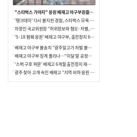
"스타벅스 가야지" 응원 배재고 야구부원들, 학교서 징계 처분
‘탱크데이’ 다시 불지핀 경찰, 스타벅스 모욕 혐의 압수수색
차정인 국교위원장 “허위정보와 혐오·차별, 학교 교실까지 유입"
‘5·18 폄훼 응원’ 배재고 야구부, 출전정지 6개월→1개월 감경
배재고 야구부 불송치 “광주일고가 처벌 불원 의사 표해”
배재고 야구부 징계 풀리나…“이달 말 공정위서 재심의”
‘스벅 구호 파문’ 배재고 6개월 출전정지 재심 신청키로
광주 찾아 고개 숙인 배재고 “지역 비하 응원 잘못”(종합)