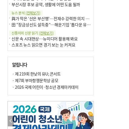
부산시장 후보 공약, 생활에 어떤 도움 될까
뉴스 분석
[전체보기]
與가 막은 ‘산은 부산행’…전재수 강력한 의지 표명 없인 공염불
田 “장금상선도 설득중”…해운기업 ‘톱다운 유치전’ 가속
신통이의 신문 읽기
[전체보기]
신문 속 시대현상…뉴미디어 활용해 봐요
스포츠 뉴스 읽으면 경기 보는 눈 커져요
어떻게 생각하십니까
[전체보기]
구·군 승진 축하화분 관행 없애자니 소상공인 울상
알립니다
3년째 병상에 있는 구의원…의정활동 못해도 월급 그대로
팩트체크
· 제 219회 한낮의 유U; 콘서트
[전체보기]
금정산 반려견 데리고 갈 수 있나…알아보니 ‘국립공원은 출입 불가’
· 제7회 부마항쟁문학상 공모
서울 도림천도 공업용수 활용한다는 사례, 정수 없이 한강물 공급…수질만 공업용수
· 2026 국제 어린이·청소년 경제아카데미
포토에세이
[전체보기]
연꽃 위 개개비
의령 한우산 털중나리
한 손 뉴스
[전체보기]
시민이 개발한 폭염 대응 앱 ‘그늘로’ 길안내 지도 등 인기
골목 맛집 발굴 고메 셀렉션…부산시, 페스티벌 시월 연계