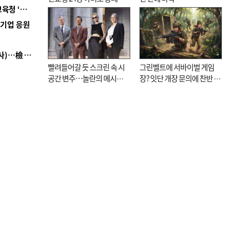
■ 교육혁신선도지 공모 코앞인데…구·군 난색에 교육청 ‘쩔쩔’
기로
역기업 응원
■ 검사 신분 버리고 직급하향(10년 이하 저연차 검사)…檢 중수청행 기피
빨려들어갈 듯 스크린 속 시
그린벨트에 서바이벌 게임
공간 변주…놀란의 메시지
장? 잇단 개장 문의에 찬반 논
는 ‘전쟁 속죄’
쟁