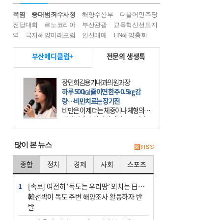
폭염
중대범죄수사청
해양수산부
더불어민주당
전당대회
르노코리아
부산관광
교육혁신선도지
역
극지해양미래포럼
인신매매
UN해양총회
부산메디클럽+
전문의 생생톡
장민희김용기내과의원과장
하루 500㎉ 줄이면 한주 0.5㎏ 감
량…비만치료는 장기전
비만은 이제 더는 체중이나 체형의 문
제가 아니다. 하나의 질병으로 인지
하고 치료와 관리를 해야 한다. 세계
보건기구(WHO)는 이미 1994년 비만
많이 본 뉴스
을 인류의 중요한
종합
정치
경제
사회
스포츠
1
[속보] 여전히 ‘독도는 우리땅’ 외치는 日…
韓선박이 독도 주변 해양조사 활동하자 반
발