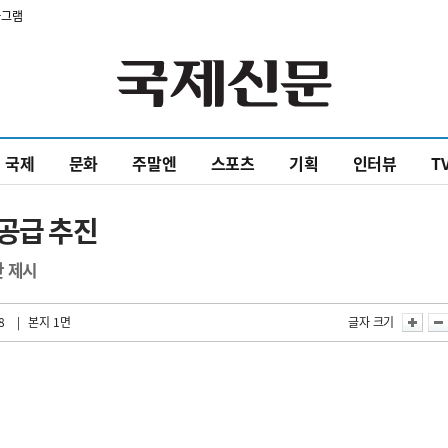
타그램
국제
문화
주말엔
스포츠
기획
인터뷰
T
공급 추진
안 제시
8
| 본지 1면
글자 크기
”