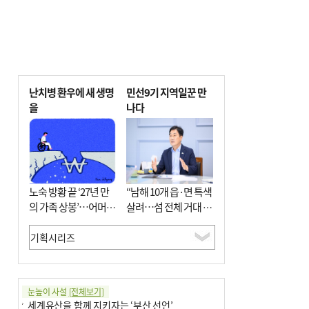
난치병 환우에 새 생명
민선9기 지역일꾼 만
을
나다
노숙 방황 끝 ‘27년 만
“남해 10개 읍·면 특색
의 가족 상봉’…어머니
살려…섬 전체 거대 정
와 행복 꿈꿔
원으로 조성”
눈높이 사설
[전체보기]
세계유산을 함께 지키자는 ‘부산 선언’