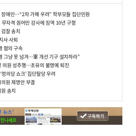
 장애인…“2차 가해 우려” 학부모들 집단민원
의 무자격 원어민 강사에 징역 10년 구형
 검찰 송치
주지사 사퇴
행 혐의 구속
행 그냥 못 넘겨…軍 개선 기구 설치하라”
영 의원 성추행…초유의 불명예 퇴진
‘정의당 쇼크’ 집단탈당 우려
시의원 제명안 부결
의원 송치