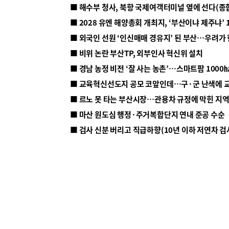
■ 해수부 청사, 북항 국제여객터미널 옆에 선다(종
■ 2028 유엔 해양총회 개최지, ‘부산이냐 제주냐’ 
■ 외국인 선원 ‘인신매매 경유지’ 된 부산…우려가
■ 비위 논란 부산TP, 외부인사 혁신위 설치
■ 르노 못 타는 부산시장…관용차 규정에 막힌 지
■ 마산 원도심 행정·주거복합단지 연내 준공 수순