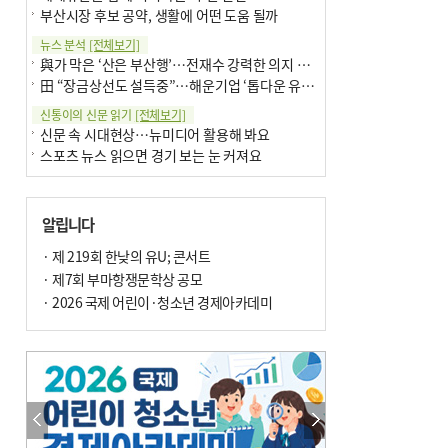
부산시장 후보 공약, 생활에 어떤 도움 될까
뉴스 분석
[전체보기]
與가 막은 ‘산은 부산행’…전재수 강력한 의지 표명 없인 공염불
田 “장금상선도 설득중”…해운기업 ‘톱다운 유치전’ 가속
신통이의 신문 읽기
[전체보기]
신문 속 시대현상…뉴미디어 활용해 봐요
스포츠 뉴스 읽으면 경기 보는 눈 커져요
어떻게 생각하십니까
[전체보기]
구·군 승진 축하화분 관행 없애자니 소상공인 울상
알립니다
3년째 병상에 있는 구의원…의정활동 못해도 월급 그대로
팩트체크
· 제 219회 한낮의 유U; 콘서트
[전체보기]
금정산 반려견 데리고 갈 수 있나…알아보니 ‘국립공원은 출입 불가’
· 제7회 부마항쟁문학상 공모
서울 도림천도 공업용수 활용한다는 사례, 정수 없이 한강물 공급…수질만 공업용수
· 2026 국제 어린이·청소년 경제아카데미
포토에세이
[전체보기]
연꽃 위 개개비
의령 한우산 털중나리
한 손 뉴스
[전체보기]
시민이 개발한 폭염 대응 앱 ‘그늘로’ 길안내 지도 등 인기
골목 맛집 발굴 고메 셀렉션…부산시, 페스티벌 시월 연계