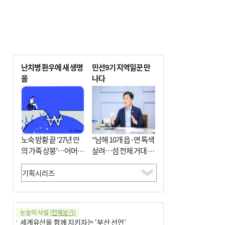
난치병 환우에 새 생명
민선9기 지역일꾼 만
을
나다
노숙 방황 끝 ‘27년 만
“남해 10개 읍·면 특색
의 가족 상봉’…어머니
살려…섬 전체 거대 정
와 행복 꿈꿔
원으로 조성”
눈높이 사설
[전체보기]
세계유산을 함께 지키자는 ‘부산 선언’