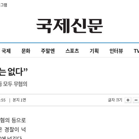
타그램
국제
문화
주말엔
스포츠
기획
인터뷰
T
는 없다”
등 모두 무혐의
:55
| 본지 1면
글자 크기
 혐의 등으로
온 경찰이 넉
에 넘긴다.