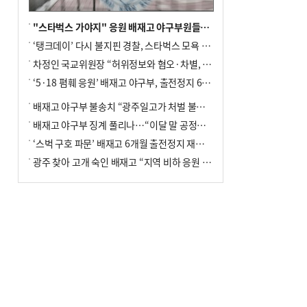
"스타벅스 가야지" 응원 배재고 야구부원들, 학교서 징계 처분
‘탱크데이’ 다시 불지핀 경찰, 스타벅스 모욕 혐의 압수수색
차정인 국교위원장 “허위정보와 혐오·차별, 학교 교실까지 유입"
‘5·18 폄훼 응원’ 배재고 야구부, 출전정지 6개월→1개월 감경
배재고 야구부 불송치 “광주일고가 처벌 불원 의사 표해”
배재고 야구부 징계 풀리나…“이달 말 공정위서 재심의”
‘스벅 구호 파문’ 배재고 6개월 출전정지 재심 신청키로
광주 찾아 고개 숙인 배재고 “지역 비하 응원 잘못”(종합)