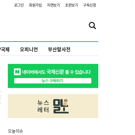
2
로그인
회원가입
지면보기
초판보기
구독신청
V국제
오피니언
부산말사전
오늘
이슈