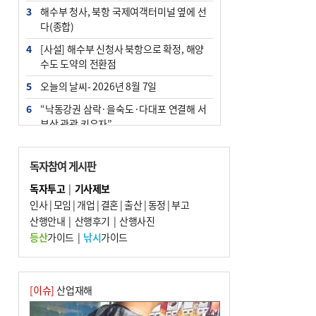
3
해수부 청사, 북항 국제여객터미널 옆에 선
다(종합)
4
[사설] 해수부 신청사 북항으로 확정, 해양
수도 도약의 전환점
5
오늘의 날씨- 2026년 8월 7일
6
“낙동강권 삼락·을숙도·다대포 연결해 서
부산 관광 키우자”
7
부울경 주말부터 비소식…‘극한 폭염’ 한풀
꺾일 듯
독자참여 게시판
8
피란마을 67년 역사인데…전교생 24명 아
독자투고
|
기사제보
미초 통폐합 기로
인사
|
모임
|
개업
|
결혼
|
출산
|
동정
|
부고
9
산행안내
외국인 선원 ‘인신매매 경유지’ 된 부산…
|
산행후기
|
산행사진
우려가 현실로
등산
가이드
|
낚시
가이드
10
부산 청소년 극지탐험대 8인, 열흘간 북극
구석구석 누빈다
[이슈]
산업재해