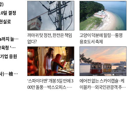
합)
10일 결정
 현실로
까마귀 탓 정전, 한전은 책임
고양이 덕분에 힐링…통영
■ 경남 농정 비전 ‘잘 사는 농촌’…스마트팜 1000㏊까지 늘린다
없다?
용호도서 축제
■ 교육혁신선도지 공모 코앞인데…구·군 난색에 교육청 ‘쩔쩔’
역기업 응원
■ 검사 신분 버리고 직급하향(10년 이하 저연차 검사)…檢 중수청행 기피
‘스파이더맨’ 개봉 5일 만에 3
에어컨 없는 스카이캡슐·케
00만 돌풍…박스오피스·예
이블카…외국인관광객 추억
매율 동시 1위
대신 고역 될라