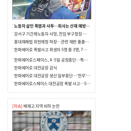
노동자 살인 폭염과 사투…회사는 산재 예방·전기료 절감 전력
강서구 기간제노동자 사망, 전임 부구청장 檢 송치
중대재해법 위헌제청 파장…관련 재판 줄줄이 브레이크
한화에어로 폭발사고 희생자 5명 중 3명, 7일 영면
한화에어로스페이스, 4·5일 공정중단…특별 안전점검
한화에어로 대전공장 감식
한화에어로 대전공장 생산 일부중단…‘천무’ 수출 비상
한화에어로스페이스 대전공장 폭발 사고…5명 사망·2명 부상(종합)
[이슈]
배재고 지역 비하 논란