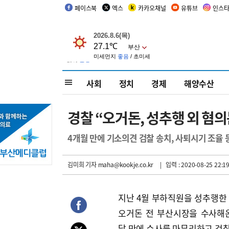
페이스북
엑스
카카오채널
유튜브
인스
사회
정치
경제
해양수산
경찰 “오거돈, 성추행 외 혐의
4개월 만에 기소의견 검찰 송치, 사퇴시기 조율 
김미희 기자
maha@kookje.co.kr
| 입력 : 2020-08-25 22:19
지난 4월 부하직원을 성추행한
오거돈 전 부산시장을 수사해
달 만에 수사를 마무리하고 검찰