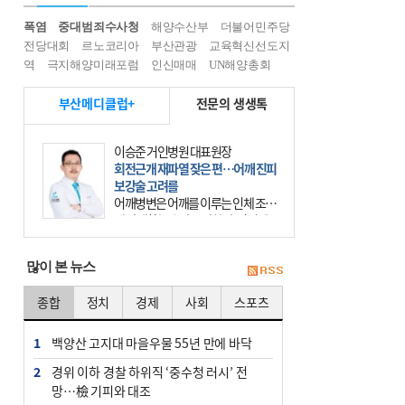
폭염
중대범죄수사청
해양수산부
더불어민주당
전당대회
르노코리아
부산관광
교육혁신선도지
역
극지해양미래포럼
인신매매
UN해양총회
부산메디클럽+
전문의 생생톡
이승준 거인병원 대표원장
회전근개 재파열 잦은 편…어깨 진피
보강술 고려를
어깨병변은 어깨를 이루는 인체 조직
에 발생하는 손상을 말한다. 여기에
는 오십견과 회전근개 증후군, 어깨
의 석회성 힘줄염 등이 있다. 국민건
많이 본 뉴스
강보험에 의하면 어깨병변
종합
정치
경제
사회
스포츠
1
백양산 고지대 마을우물 55년 만에 바닥
2
경위 이하 경찰 하위직 ‘중수청 러시’ 전
망…檢 기피와 대조