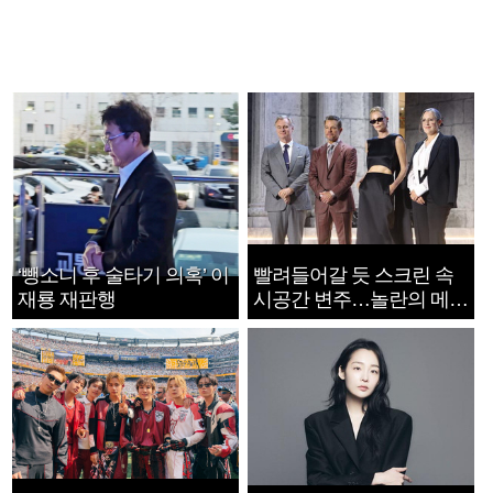
‘뺑소니 후 술타기 의혹’ 이
빨려들어갈 듯 스크린 속
재룡 재판행
시공간 변주…놀란의 메시
지는 ‘전쟁 속죄’