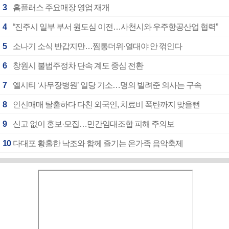
3
홈플러스 주요매장 영업 재개
4
“진주시 일부 부서 원도심 이전…사천시와 우주항공산업 협력”
5
소나기 소식 반갑지만…찜통더위·열대야 안 꺾인다
6
창원시 불법주정차 단속 계도 중심 전환
7
엘시티 ‘사무장병원’ 일당 기소…명의 빌려준 의사는 구속
8
인신매매 탈출하다 다친 외국인, 치료비 폭탄까지 맞을뻔
9
신고 없이 홍보·모집…민간임대조합 피해 주의보
10
다대포 황홀한 낙조와 함께 즐기는 온가족 음악축제