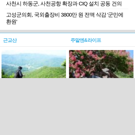
사천시 하동군, 사천공항 확장과 CIQ 설치 공동 건의
고성군의회, 국외출장비 3800만 원 전액 삭감 '군민에
환원'
근교산
주말엔&라이프
근교산&그너머…상주·문경
폭염보다 더 뜨거워라…100
청화산~시루봉
일을 붉게 불태울 ‘선비정신’
피었네
PC버전
엑스
페이스북
Copyright ⓒ 2015 All rights reserved by 국제신문