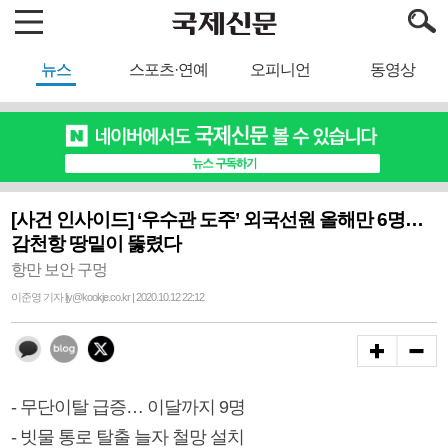
뉴스
스포츠·연예
오피니언
동영상
[사건 인사이드] ‘우수관 도주’ 외국선원 올해만 6명…
감천항 땅밑이 뚫렸다
항만 보안 구멍
이준영 기자 ljy@kookje.co.kr | 2020.10.12 22:12
- 무단이탈 급증… 이달까지 9명
- 빗물 통로 탈출 늘자 철망 설치