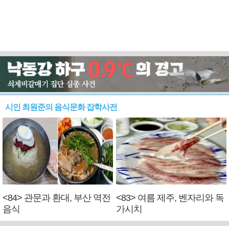
시인 최원준의 음식문화 잡학사전
<84> 관문과 환대, 부산 역전
<83> 여름 제주, 벤자리와 독
음식
가시치