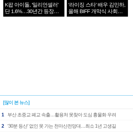
K팝 아이돌, '밀리언셀러'
‘라이징 스타’ 배우 김민하,
단 1.6%…30년간 등장
올해 BIFF 개막식 사회자
1182개팀 전수조사
확정
[많이 본 뉴스]
1
부산 초중교 폐교 속출…활용처 못찾아 도심 흉물화 우려
2
‘30분 등산’ 없인 못 가는 천마산전망대…최소 1년 고생길