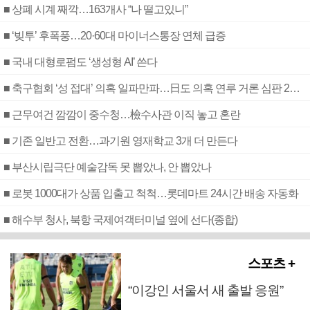
■ 상폐 시계 째깍…163개사 “나 떨고있니”
■ ‘빚투’ 후폭풍…20·60대 마이너스통장 연체 급증
■ 국내 대형로펌도 ‘생성형 AI’ 쓴다
■ 축구협회 ‘성 접대’ 의혹 일파만파…日도 의혹 연루 거론 심판 2명 조사
■ 근무여건 깜깜이 중수청…檢수사관 이직 놓고 혼란
■ 기존 일반고 전환…과기원 영재학교 3개 더 만든다
■ 부산시립극단 예술감독 못 뽑았나, 안 뽑았나
■ 로봇 1000대가 상품 입출고 척척…롯데마트 24시간 배송 자동화
■ 해수부 청사, 북항 국제여객터미널 옆에 선다(종합)
스포츠 +
“이강인 서울서 새 출발 응원”