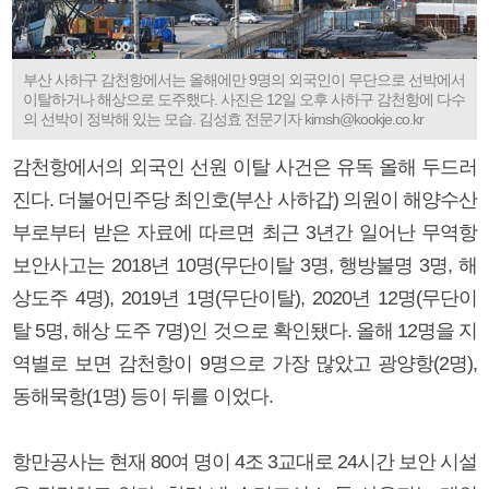
부산 사하구 감천항에서는 올해에만 9명의 외국인이 무단으로 선박에서
이탈하거나 해상으로 도주했다. 사진은 12일 오후 사하구 감천항에 다수
의 선박이 정박해 있는 모습. 김성효 전문기자 kimsh@kookje.co.kr
감천항에서의 외국인 선원 이탈 사건은 유독 올해 두드러
진다. 더불어민주당 최인호(부산 사하갑) 의원이 해양수산
부로부터 받은 자료에 따르면 최근 3년간 일어난 무역항
보안사고는 2018년 10명(무단이탈 3명, 행방불명 3명, 해
상도주 4명), 2019년 1명(무단이탈), 2020년 12명(무단이
탈 5명, 해상 도주 7명)인 것으로 확인됐다. 올해 12명을 지
역별로 보면 감천항이 9명으로 가장 많았고 광양항(2명),
동해묵항(1명) 등이 뒤를 이었다.
항만공사는 현재 80여 명이 4조 3교대로 24시간 보안 시설