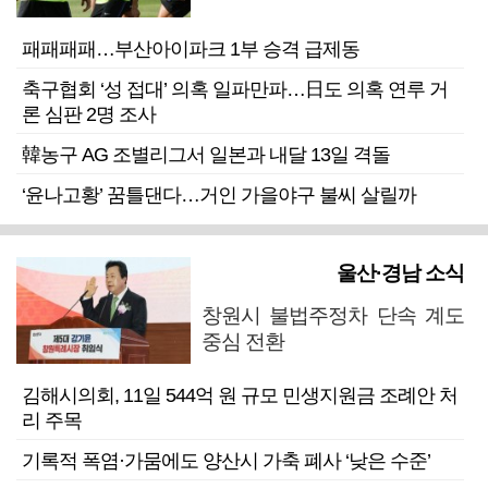
패패패패…부산아이파크 1부 승격 급제동
축구협회 ‘성 접대’ 의혹 일파만파…日도 의혹 연루 거
론 심판 2명 조사
韓농구 AG 조별리그서 일본과 내달 13일 격돌
‘윤나고황’ 꿈틀댄다…거인 가을야구 불씨 살릴까
울산·경남 소식
창원시 불법주정차 단속 계도
중심 전환
김해시의회, 11일 544억 원 규모 민생지원금 조례안 처
리 주목
기록적 폭염·가뭄에도 양산시 가축 폐사 ‘낮은 수준’