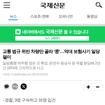
뉴스
스포츠·연예
오피니언
동영상
교통 법규 위반 차량만 골라 ‘쿵’…억대 보험사기 일당
덜미
일방통행 역주행 잦은 곳 특정, 운전자·동승자 등 역할 분담해 2년
간 18차례 고의적으로 사고
이준영 기자 ljy@kookje.co.kr | 2021.02.24 22:01
- 경찰, 3명 구속하고 31명 입건