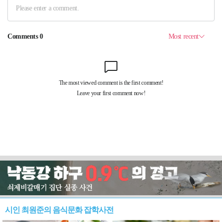
시인 최원준의 음식문화 잡학사전