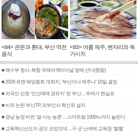
<84> 관문과 환대, 부산 역전
<83> 여름 제주, 벤자리와 독
음식
가시치
■ 해수부 청사, 북항 국제여객터미널 옆에 선다(종합)
■ 2028 유엔 해양총회 개최지, ‘부산이냐 제주냐’ 10일 결정
■ 외국인 선원 ‘인신매매 경유지’ 된 부산…우려가 현실로
■ 비위 논란 부산TP, 외부인사 혁신위 설치
■ 경남 농정 비전 ‘잘 사는 농촌’…스마트팜 1000㏊까지 늘린다
■ 교육혁신선도지 공모 코앞인데…구·군 난색에 교육청 ‘쩔쩔’