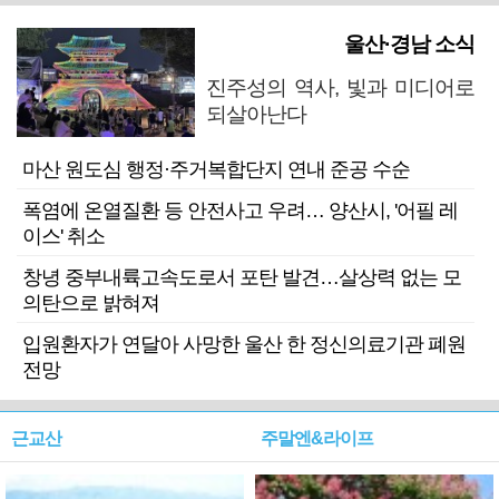
울산·경남 소식
진주성의 역사, 빛과 미디어로
되살아난다
마산 원도심 행정·주거복합단지 연내 준공 수순
폭염에 온열질환 등 안전사고 우려… 양산시, '어필 레
이스' 취소
창녕 중부내륙고속도로서 포탄 발견…살상력 없는 모
의탄으로 밝혀져
입원환자가 연달아 사망한 울산 한 정신의료기관 폐원
전망
근교산
주말엔&라이프