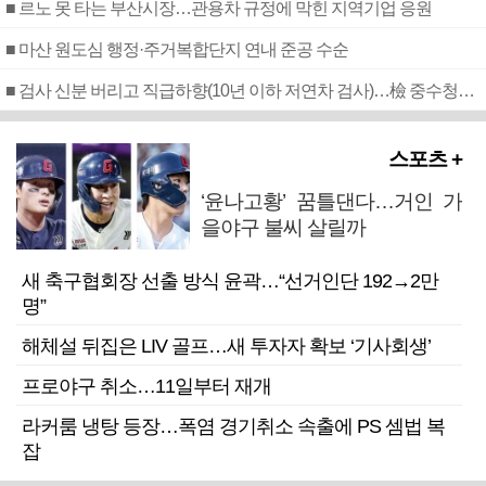
■ 르노 못 타는 부산시장…관용차 규정에 막힌 지역기업 응원
■ 마산 원도심 행정·주거복합단지 연내 준공 수순
■ 검사 신분 버리고 직급하향(10년 이하 저연차 검사)…檢 중수청행 기피
스포츠 +
‘윤나고황’ 꿈틀댄다…거인 가
을야구 불씨 살릴까
새 축구협회장 선출 방식 윤곽…“선거인단 192→2만
명”
해체설 뒤집은 LIV 골프…새 투자자 확보 ‘기사회생’
프로야구 취소…11일부터 재개
라커룸 냉탕 등장…폭염 경기취소 속출에 PS 셈법 복
잡