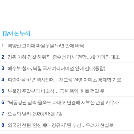
[많이 본 뉴스]
1
백양산 고지대 마을우물 55년 만에 바닥
2
경위 이하 경찰 하위직 ‘중수청 러시’ 전망…檢 기피와 대조
3
해수부 청사, 북항 국제여객터미널 옆에 선다(종합)
4
피란마을 67년 역사인데…전교생 24명 아미초 통폐합 기로
5
부울경 주말부터 비소식…‘극한 폭염’ 한풀 꺾일 듯
6
“낙동강권 삼락·을숙도·다대포 연결해 서부산 관광 키우자”
7
오늘의 날씨- 2026년 8월 7일
8
외국인 선원 ‘인신매매 경유지’ 된 부산…우려가 현실로