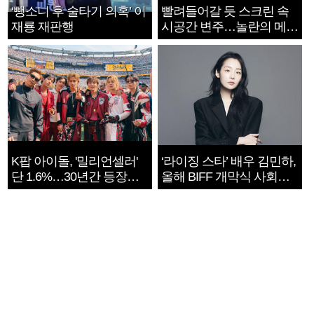
‘뺑소니 후 술타기 의혹’ 이
빨려들어갈 듯 스크린 속
재룡 재판행
시공간 변주…놀란의 메시
지는 ‘전쟁 속죄’
K팝 아이돌, '밀리언셀러'
‘라이징 스타’ 배우 김민하,
단 1.6%…30년간 등장
올해 BIFF 개막식 사회자
1182개팀 전수조사
확정