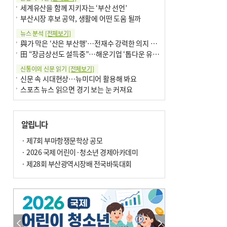
세계유산을 함께 지키자는 ‘부산 선언’
부산시장 후보 공약, 생활에 어떤 도움 될까
뉴스 분석
[전체보기]
與가 막은 ‘산은 부산행’…전재수 강력한 의지 표명 없인 공염불
田 “장금상선도 설득중”…해운기업 ‘톱다운 유치전’ 가속
신통이의 신문 읽기
[전체보기]
신문 속 시대현상…뉴미디어 활용해 봐요
스포츠 뉴스 읽으면 경기 보는 눈 커져요
어떻게 생각하십니까
[전체보기]
구·군 승진 축하화분 관행 없애자니 소상공인 울상
알립니다
3년째 병상에 있는 구의원…의정활동 못해도 월급 그대로
팩트체크
· 제7회 부마항쟁문학상 공모
[전체보기]
금정산 반려견 데리고 갈 수 있나…알아보니 ‘국립공원은 출입 불가’
· 2026 국제 어린이·청소년 경제아카데미
서울 도림천도 공업용수 활용한다는 사례, 정수 없이 한강물 공급…수질만 공업용수
· 제28회 부산광역시장배 전국바둑대회
포토에세이
[전체보기]
의령 한우산 털중나리
서산 간월암
한 손 뉴스
[전체보기]
골목 맛집 발굴 고메 셀렉션…부산시, 페스티벌 시월 연계