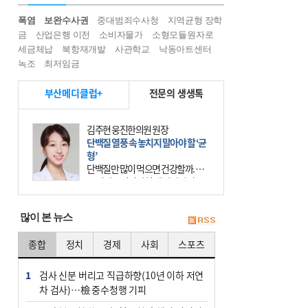
폭염
보완수사권
중대범죄수사청
지역균형 장학
금
산업은행 이전
소비자물가
소형모듈원자로
세금체납
북항재개발
사관학교
낙동아트센터
녹조
최저임금
부산메디클럽+
전문의 생생톡
김주현 웅진한의원 원장
단백질 열풍 속 놓치지 말아야 할 ‘균
형’
단백질만 많이 먹으면 건강할까. 요
즘 건강을 이야기할 때 빠지지 않는
키워드가 단백질이다. 헬스장을 다니
는 젊은 층부터 기초체력을 챙기려는
많이 본 뉴스
중·장년층까지 모두 “
종합
정치
경제
사회
스포츠
1
검사 신분 버리고 직급하향(10년 이하 저연
차 검사)…檢 중수청행 기피