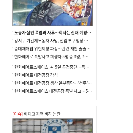
노동자 살인 폭염과 사투…회사는 산재 예방·전기료 절감 전력
강서구 기간제노동자 사망, 전임 부구청장 檢 송치
중대재해법 위헌제청 파장…관련 재판 줄줄이 브레이크
한화에어로 폭발사고 희생자 5명 중 3명, 7일 영면
한화에어로스페이스, 4·5일 공정중단…특별 안전점검
한화에어로 대전공장 감식
한화에어로 대전공장 생산 일부중단…‘천무’ 수출 비상
한화에어로스페이스 대전공장 폭발 사고…5명 사망·2명 부상(종합)
[이슈]
배재고 지역 비하 논란