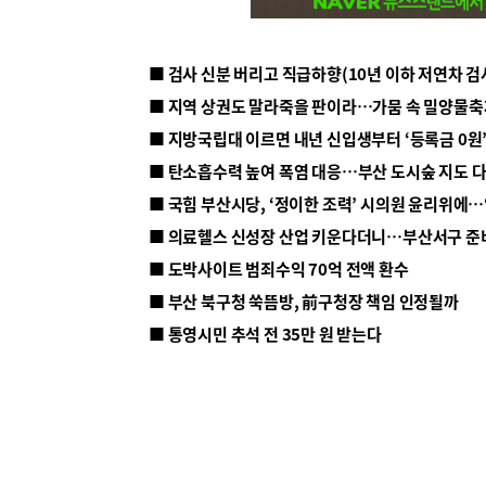
■ 지방국립대 이르면 내년 신입생부터 ‘등록금 0원’
■ 탄소흡수력 높여 폭염 대응…부산 도시숲 지도 
■ 의료헬스 신성장 산업 키운다더니…부산서구 준
■ 도박사이트 범죄수익 70억 전액 환수
■ 부산 북구청 쑥뜸방, 前구청장 책임 인정될까
■ 통영시민 추석 전 35만 원 받는다