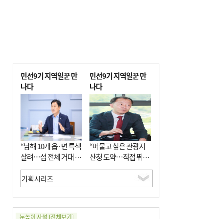
민선9기 지역일꾼 만
민선9기 지역일꾼 만
나다
나다
“남해 10개 읍·면 특색
“머물고 싶은 관광지
살려…섬 전체 거대 정
산청 도약…직접 뛰며
원으로 조성”
‘돈 버는 군수’ 될 것”
눈높이 사설
[전체보기]