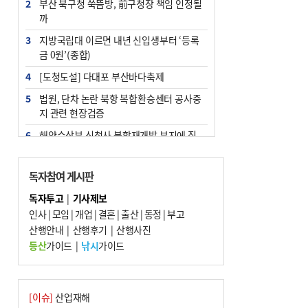
2
부산 북구청 쑥뜸방, 前구청장 책임 인정될
까
3
지방국립대 이르면 내년 신입생부터 ‘등록
금 0원’(종합)
4
[도청도설] 다대포 부산바다축제
5
법원, 단차 논란 북항 복합환승센터 공사중
지 관련 현장검증
6
해양수산부 신청사 북항재개발 부지에 짓
는다
7
지역 상권도 말라죽을 판이라…가뭄 속 밀
독자참여 게시판
양물축제 강행 논란
독자투고
|
기사제보
8
통영시민 추석 전 35만 원 받는다
인사
|
모임
|
개업
|
결혼
|
출산
|
동정
|
부고
9
산행안내
부산 철강공장 50대 노동자 추락사
|
산행후기
|
산행사진
등산
가이드
|
낚시
가이드
10
국힘 부산시당, ‘정이한 조력’ 시의원 윤리
위에…‘한동훈 지지’도 신고접수
[이슈]
산업재해