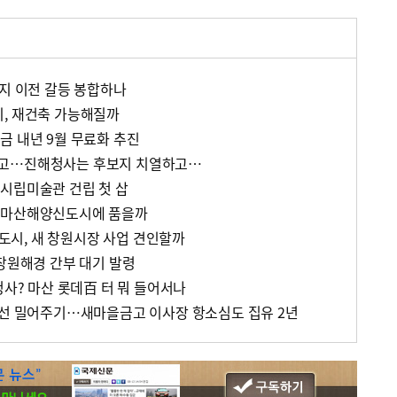
고지 이전 갈등 봉합하나
, 재건축 가능해질까
금 내년 9월 무료화 추진
하고…진해청사는 후보지 치열하고…
시립미술관 건립 첫 삽
 마산해양신도시에 품을까
시, 새 창원시장 사업 견인할까
 창원해경 간부 대기 발령
청사? 마산 롯데百 터 뭐 들어서나
당선 밀어주기…새마을금고 이사장 항소심도 집유 2년