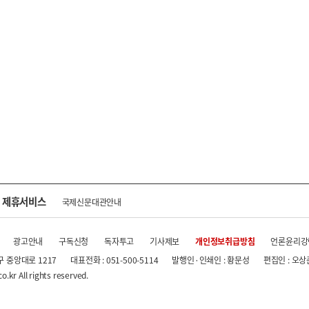
제휴서비스
국제신문대관안내
광고안내
구독신청
독자투고
기사제보
개인정보취급방침
언론윤리강
구 중앙대로 1217
대표전화 : 051-500-5114
발행인·인쇄인 : 황문성
편집인 : 오상
.kr All rights reserved.