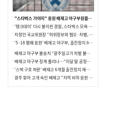
"스타벅스 가야지" 응원 배재고 야구부원들, 학교서 징계 처분
‘탱크데이’ 다시 불지핀 경찰, 스타벅스 모욕 혐의 압수수색
차정인 국교위원장 “허위정보와 혐오·차별, 학교 교실까지 유입"
‘5·18 폄훼 응원’ 배재고 야구부, 출전정지 6개월→1개월 감경
배재고 야구부 불송치 “광주일고가 처벌 불원 의사 표해”
배재고 야구부 징계 풀리나…“이달 말 공정위서 재심의”
‘스벅 구호 파문’ 배재고 6개월 출전정지 재심 신청키로
광주 찾아 고개 숙인 배재고 “지역 비하 응원 잘못”(종합)