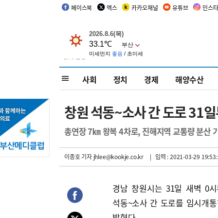
페이스북
엑스
카카오채널
유튜브
인스
사회
정치
경제
해양수산
창원 석동~소사 간 도로 31
총연장 7㎞ 왕복 4차로, 진해지역 교통량 분산 
이종호 기자
jhlee@kookje.co.kr
| 입력 : 2021-03-29 19:53
경남 창원시는 31일 새벽 0
석동~소사 간 도로를 임시개통
밝혔다.