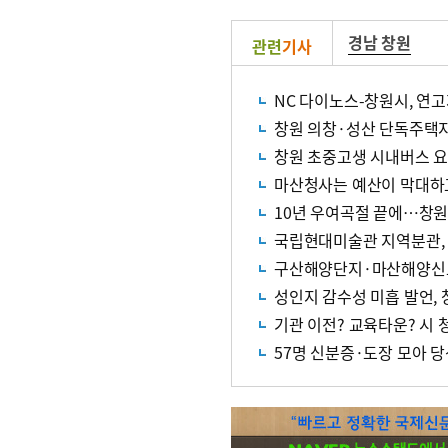
경남 창원
관련
기사
NC 다이노스-창원시, 연
창원 의창·성산 단독주택지
창원 초중고생 시내버스 요
마산청사는 예산이 막대
10년 우여곡절 끝에…창원
국립현대미술관 지역분관,
구산해양단지·마산해양신도
성인지 감수성 미흡 발언,
기관 이전? 교육타운? 시 
57명 신분증·도장 모아 