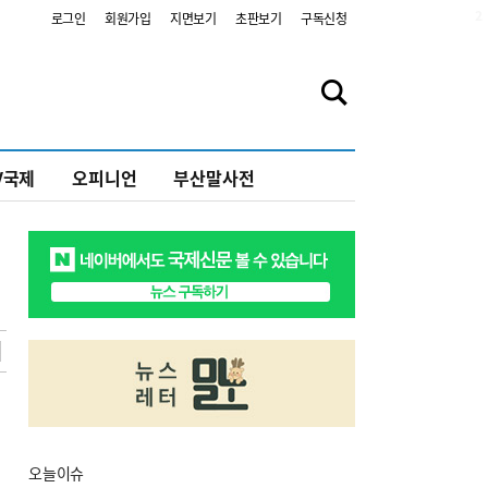
2
로그인
회원가입
지면보기
초판보기
구독신청
V국제
오피니언
부산말사전
오늘
이슈