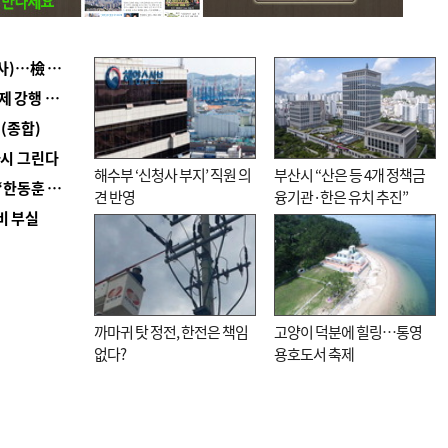
■ 검사 신분 버리고 직급하향(10년 이하 저연차 검사)…檢 중수청행 기피
■ 지역 상권도 말라죽을 판이라…가뭄 속 밀양물축제 강행 논란
(종합)
다시 그린다
해수부 ‘신청사 부지’ 직원 의
부산시 “산은 등 4개 정책금
■ 국힘 부산시당, ‘정이한 조력’ 시의원 윤리위에…‘한동훈 지지’도 신고접수
견 반영
융기관·한은 유치 추진”
비 부실
까마귀 탓 정전, 한전은 책임
고양이 덕분에 힐링…통영
없다?
용호도서 축제