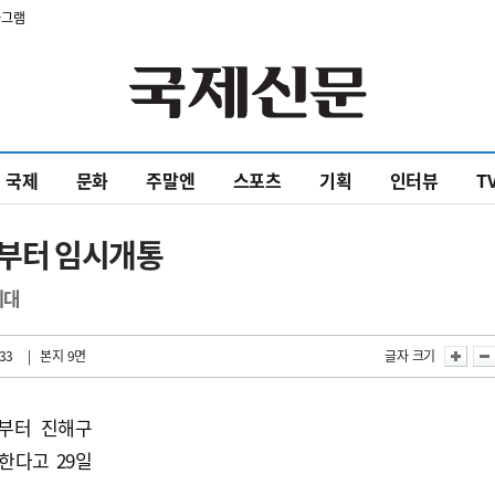
타그램
국제
문화
주말엔
스포츠
기획
인터뷰
T
일부터 임시개통
기대
:33
| 본지 9면
글자 크기
시부터 진해구
한다고 29일