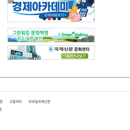
이란 공습 경고·취소 되풀이…오락가락 트럼프 비꼰 ‘타코’
오늘의 날씨-
[전체보기]
오늘의 날씨- 2026년 8월 6일
오늘의 날씨- 2026년 8월 5일
우리 결혼해요-
[전체보기]
우리 결혼해요- 김홍윤·정세빈 커플
령
고충처리
모바일국제신문
준