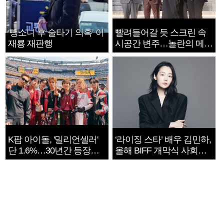
‘뺑소니 후 술타기 의혹’ 이
빨려들어갈 듯 스크린 속
재룡 재판행
시공간 변주…놀란의 메시
지는 ‘전쟁 속죄’
K팝 아이돌, '밀리언셀러'
‘라이징 스타’ 배우 김민하,
단 1.6%…30년간 등장
올해 BIFF 개막식 사회자
1182개팀 전수조사
확정