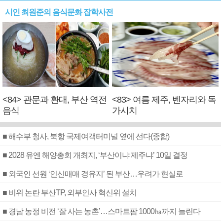
시인 최원준의 음식문화 잡학사전
<84> 관문과 환대, 부산 역전
<83> 여름 제주, 벤자리와 독
음식
가시치
■ 해수부 청사, 북항 국제여객터미널 옆에 선다(종합)
■ 2028 유엔 해양총회 개최지, ‘부산이냐 제주냐’ 10일 결정
■ 외국인 선원 ‘인신매매 경유지’ 된 부산…우려가 현실로
■ 비위 논란 부산TP, 외부인사 혁신위 설치
■ 경남 농정 비전 ‘잘 사는 농촌’…스마트팜 1000㏊까지 늘린다