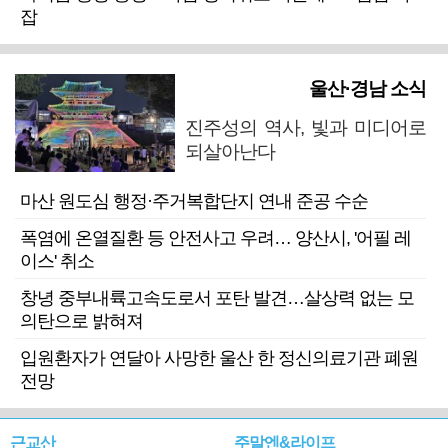
잡
울산·경남 소식
진주성의 역사, 빛과 미디어로
되살아난다
마산 원도심 행정·주거복합단지 연내 준공 수순
폭염에 온열질환 등 안전사고 우려… 양산시, '어필 레
이스' 취소
창녕 중부내륙고속도로서 포탄 발견…살상력 없는 모
의탄으로 밝혀져
입원환자가 연달아 사망한 울산 한 정신의료기관 폐원
전망
근교산
주말엔&라이프