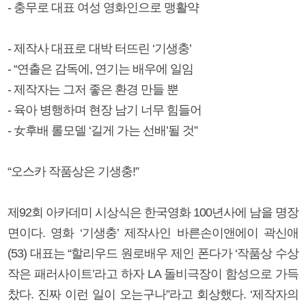
- 충무로 대표 여성 영화인으로 맹활약
- 제작사 대표로 대박 터뜨린 ‘기생충’
- “연출은 감독에, 연기는 배우에 일임
- 제작자는 그저 좋은 환경 만들 뿐
- 육아 병행하며 현장 남기 너무 힘들어
- 女후배 롤모델 ‘길게 가는 선배’될 것”
“오스카 작품상은 기생충!”
제92회 아카데미 시상식은 한국영화 100년사에 남을 명장
면이다. 영화 ‘기생충’ 제작사인 바른손이앤에이 곽신애
(53) 대표는 “할리우드 원로배우 제인 폰다가 ‘작품상 수상
작은 패러사이트’라고 하자 LA 돌비극장이 함성으로 가득
찼다. 진짜 이런 일이 오는구나”라고 회상했다. ‘제작자의