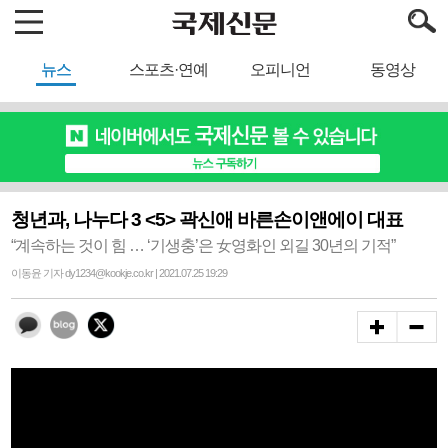
뉴스
스포츠·연예
오피니언
동영상
청년과, 나누다 3 <5> 곽신애 바른손이앤에이 대표
“계속하는 것이 힘 … ‘기생충’은 女영화인 외길 30년의 기적”
이동윤 기자 dy1234@kookje.co.kr | 2021.07.25 19:29