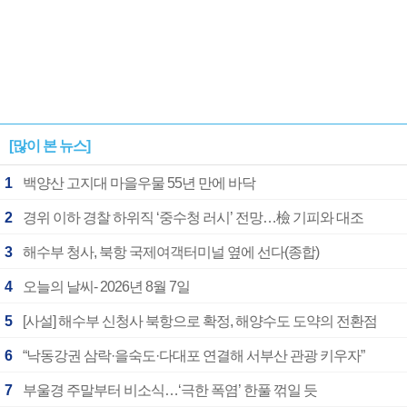
[많이 본 뉴스]
1
백양산 고지대 마을우물 55년 만에 바닥
2
경위 이하 경찰 하위직 ‘중수청 러시’ 전망…檢 기피와 대조
3
해수부 청사, 북항 국제여객터미널 옆에 선다(종합)
4
오늘의 날씨- 2026년 8월 7일
5
[사설] 해수부 신청사 북항으로 확정, 해양수도 도약의 전환점
6
“낙동강권 삼락·을숙도·다대포 연결해 서부산 관광 키우자”
7
부울경 주말부터 비소식…‘극한 폭염’ 한풀 꺾일 듯