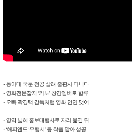
- 동아대 국문 전공 살려 출판사 다니다
- 영화전문잡지 ‘키노’ 창간멤버로 합류
- 오빠 곽경택 감독처럼 영화 인연 맺어
- 영역 넓혀 홍보대행사로 자리 옮긴 뒤
- ‘해피엔드’‘우행시’ 등 작품 맡아 성공