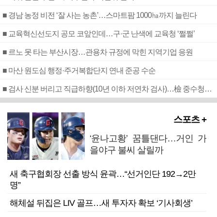
■ 경남 농정 비전 ‘잘 사는 농촌’…스마트팜 1000㏊까지 늘린다
■ 교육혁신선도지 공모 코앞인데…구·군 난색에 교육청 ‘쩔쩔’
■ 르노 못 타는 부산시장…관용차 규정에 막힌 지역기업 응원
■ 마산 원도심 행정·주거복합단지 연내 준공 수순
■ 검사 신분 버리고 직급하향(10년 이하 저연차 검사)…檢 중수청행 기피
스포츠 +
‘윤나고황’ 꿈틀댄다…거인 가
을야구 불씨 살릴까
새 축구협회장 선출 방식 윤곽…“선거인단 192→2만
명”
해체설 뒤집은 LIV 골프…새 투자자 확보 ‘기사회생’