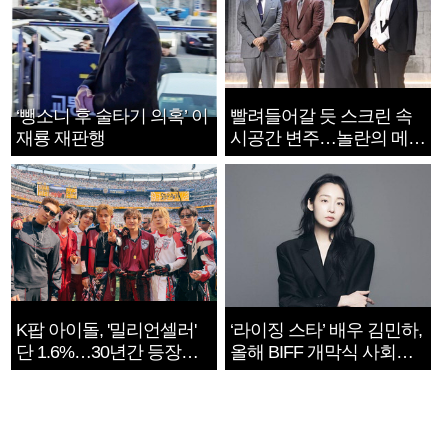
‘뺑소니 후 술타기 의혹’ 이
빨려들어갈 듯 스크린 속
재룡 재판행
시공간 변주…놀란의 메시
지는 ‘전쟁 속죄’
K팝 아이돌, '밀리언셀러'
‘라이징 스타’ 배우 김민하,
단 1.6%…30년간 등장
올해 BIFF 개막식 사회자
1182개팀 전수조사
확정