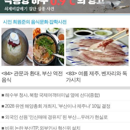
시인 최원준의 음식문화 잡학사전
<84> 관문과 환대, 부산 역전
<83> 여름 제주, 벤자리와 독
음식
가시치
■ 해수부 청사, 북항 국제여객터미널 옆에 선다(종합)
■ 2028 유엔 해양총회 개최지, ‘부산이냐 제주냐’ 10일 결정
■ 외국인 선원 ‘인신매매 경유지’ 된 부산…우려가 현실로
■ 비위 논란 부산TP, 외부인사 혁신위 설치