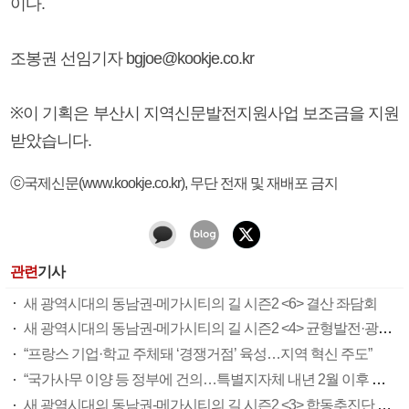
이다.
조봉권 선임기자 bgjoe@kookje.co.kr
※이 기획은 부산시 지역신문발전지원사업 보조금을 지원
받았습니다.
ⓒ국제신문(www.kookje.co.kr), 무단 전재 및 재배포 금지
관련
기사
새 광역시대의 동남권-메가시티의 길 시즌2 <6> 결산 좌담회
새 광역시대의 동남권-메가시티의 길 시즌2 <4> 균형발전·광역권 정책 방안
“프랑스 기업·학교 주체돼 ‘경쟁거점’ 육성…지역 혁신 주도”
“국가사무 이양 등 정부에 건의…특별지자체 내년 2월 이후 출범”
새 광역시대의 동남권-메가시티의 길 시즌2 <3> 합동추진단 어떻게 운영되나