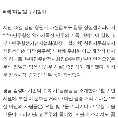
■ 왜 ‘마음’을 무시할까
지난 12일 경남 창원시 마산합포구 창동 상상갤러리에서
‘부마민주항쟁 역사기록전-민주의 기록’ 개막식이 열렸다.
부마민주항쟁기념사업회(회장 설진환)·창원시문화도시
지원센터(센터장 황무현)가 함께 주최한 이날 개막식 행사
의 하나로, 부마민주항쟁사화집(詞華集) ‘부마인가요?’(우
무석 정일근 엮음·남송우 해설) 증정식이 개최됐다. 허성
무 창원시장, 송기인 신부 등이 참석했다.
경남 김성대 시인의 수록 시 ‘들꽃들’을 소개한다. “칠구 년
시월에/ 부산 미 문화원 거리로/ 마산 불종 거리로 나선 / 부
산 마산의 사람들은/ 오월 빛고을로 피어나고/ 유월 고을
고을마다 피어난/ 민주주의 꽃이었다/ 붉게 스러져도 꽃