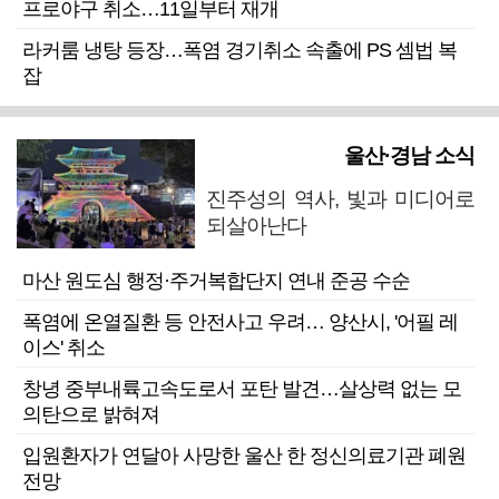
프로야구 취소…11일부터 재개
라커룸 냉탕 등장…폭염 경기취소 속출에 PS 셈법 복
잡
울산·경남 소식
진주성의 역사, 빛과 미디어로
되살아난다
마산 원도심 행정·주거복합단지 연내 준공 수순
폭염에 온열질환 등 안전사고 우려… 양산시, '어필 레
이스' 취소
창녕 중부내륙고속도로서 포탄 발견…살상력 없는 모
의탄으로 밝혀져
입원환자가 연달아 사망한 울산 한 정신의료기관 폐원
전망