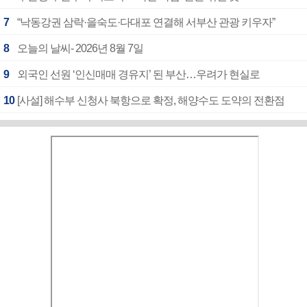
7
“낙동강권 삼락·을숙도·다대포 연결해 서부산 관광 키우자”
8
오늘의 날씨- 2026년 8월 7일
9
외국인 선원 ‘인신매매 경유지’ 된 부산…우려가 현실로
10
[사설] 해수부 신청사 북항으로 확정, 해양수도 도약의 전환점