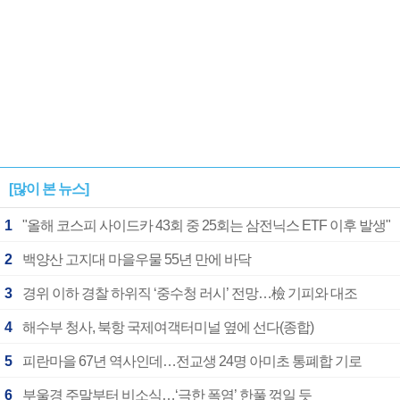
[많이 본 뉴스]
1
"올해 코스피 사이드카 43회 중 25회는 삼전닉스 ETF 이후 발생"
2
백양산 고지대 마을우물 55년 만에 바닥
3
경위 이하 경찰 하위직 ‘중수청 러시’ 전망…檢 기피와 대조
4
해수부 청사, 북항 국제여객터미널 옆에 선다(종합)
5
피란마을 67년 역사인데…전교생 24명 아미초 통폐합 기로
6
부울경 주말부터 비소식…‘극한 폭염’ 한풀 꺾일 듯