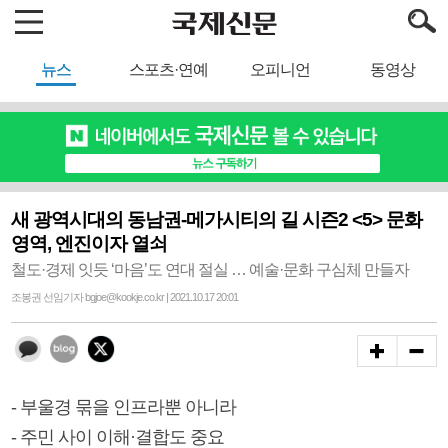
뉴스
스포츠·연예
오피니언
동영상
새 광역시대의 동남권-메가시티의 길 시즌2 <5> 문화
영역, 엔진이자 열쇠
철도·경제 잇듯 ‘마음’도 연대 절실 … 예술·문화 구심체 만들자
조봉권 선임기자 bgjoe@kookje.co.kr | 2021.10.17 20:01
- 부울경 묶을 인프라뿐 아니라
- 주민 사이 이해·결합도 중요