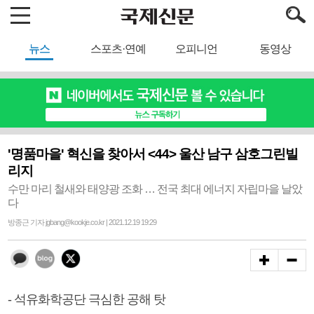
뉴스
스포츠·연예
오피니언
동영상
'명품마을' 혁신을 찾아서 <44> 울산 남구 삼호그린빌
리지
수만 마리 철새와 태양광 조화 … 전국 최대 에너지 자립마을 날았
다
방종근 기자 jgbang@kookje.co.kr | 2021.12.19 19:29
- 석유화학공단 극심한 공해 탓