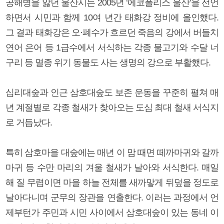
공해병을 앓던 울산시는 2005년 ‘에코폴리스 울산’을 선언
하면서 시민과 함께 10여 년간 태화강 정비에 올인했다.
그 결과 태화강은 오·폐수가 흐르던 죽음의 강에서 버들치
연어 은어 등 1급수에서 서식하는 각종 물고기와 수달 너
구리 등 멸종 위기 동물도 사는 생명의 강으로 부활했다.
십리대숲과 인근 삼호대숲도 보존 운동을 꾸준히 펼쳐 매
년 계절별로 각종 철새가 찾아오는 도심 최대 철새 서식지
로 거듭났다.
특히 삼호마을 대숲에는 매년 이 맘 때면 떼까마귀와 갈까
마귀 등 수만 마리의 겨울 철새가 날아와 서식한다. 매일
해 질 무렵이면 마을 하늘 전체를 새까맣게 뒤덮을 정도로
날아다니며 군무의 장관을 연출한다. 이러는 과정에서 언
제부턴가 주민과 시민 사이에서 삼호대숲이 있는 동네 이