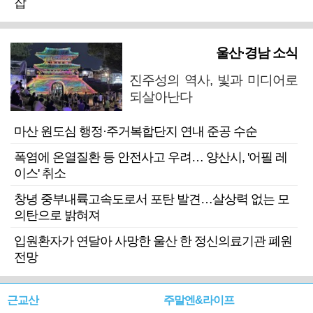
잡
울산·경남 소식
진주성의 역사, 빛과 미디어로
되살아난다
마산 원도심 행정·주거복합단지 연내 준공 수순
폭염에 온열질환 등 안전사고 우려… 양산시, '어필 레
이스' 취소
창녕 중부내륙고속도로서 포탄 발견…살상력 없는 모
의탄으로 밝혀져
입원환자가 연달아 사망한 울산 한 정신의료기관 폐원
전망
근교산
주말엔&라이프