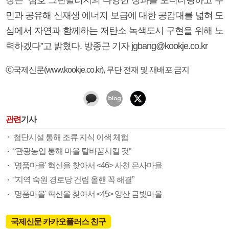
민과 공유해 신재생 에너지 보급에 대한 공감대를 넓혀 도
심에서 자연과 함께하는 저탄소 녹색도시 구현을 위해 노
력하겠다”고 밝혔다. 방종근 기자 jgbang@kookje.co.kr
ⓒ국제신문(www.kookje.co.kr), 무단 전재 및 재배포 금지
관련
기사
첨단시설 통해 조류 지식 이색 체험
“관광농업 통해 마을 탈바꿈시킬 것”
'명품마을' 혁신을 찾아서 <46> 사천 은사마을
“지역 숙원 경로당 건립 올핸 꼭 해결”
'명품마을' 혁신을 찾아서 <45> 양산 금빛마을
국제신문 카카오플러스 친구