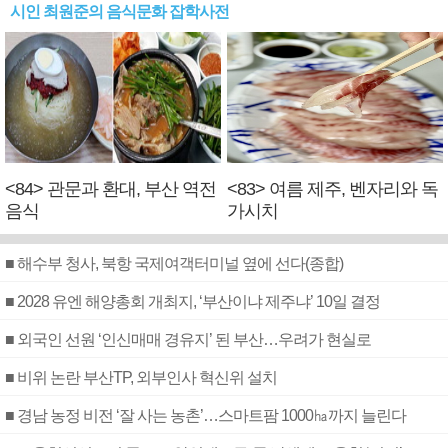
시인 최원준의 음식문화 잡학사전
<84> 관문과 환대, 부산 역전
<83> 여름 제주, 벤자리와 독
음식
가시치
■ 해수부 청사, 북항 국제여객터미널 옆에 선다(종합)
■ 2028 유엔 해양총회 개최지, ‘부산이냐 제주냐’ 10일 결정
■ 외국인 선원 ‘인신매매 경유지’ 된 부산…우려가 현실로
■ 비위 논란 부산TP, 외부인사 혁신위 설치
■ 경남 농정 비전 ‘잘 사는 농촌’…스마트팜 1000㏊까지 늘린다