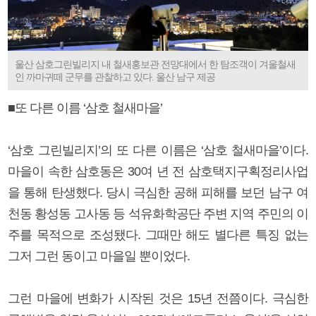
울산 삼호그린빌리지 내 철새홍보관 전망대에서 한 탐조객이 겨울철새
인 까마귀떼 군무를 관찰하고 있다. 울산 남구 제공
■또 다른 이름 ‘삼호 철새마을’
‘삼호 그린빌리지’의 또 다른 이름은 ‘삼호 철새마을’이다.
마을이 속한 삼호동은 30여 년 전 삼호택지구획정리사업
을 통해 탄생했다. 당시 극심한 공해 피해를 보던 남구 여
천동 황성동 고사동 등 석유화학공단 주변 지역 주민의 이
주를 목적으로 조성됐다. 그때만 해도 별다른 특징 없는
그저 그런 동이고 마을일 뿐이었다.
그런 마을에 변화가 시작된 것은 15년 전쯤이다. 극심한