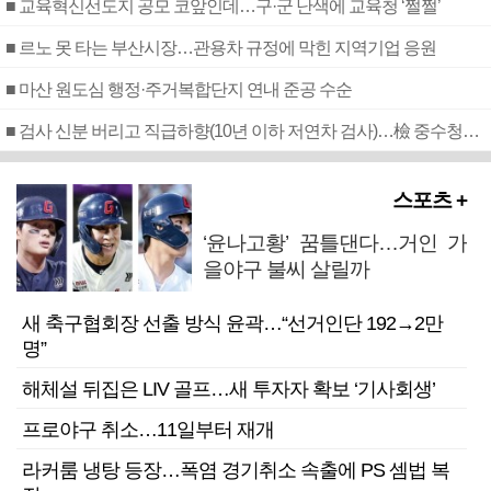
■ 교육혁신선도지 공모 코앞인데…구·군 난색에 교육청 ‘쩔쩔’
■ 르노 못 타는 부산시장…관용차 규정에 막힌 지역기업 응원
■ 마산 원도심 행정·주거복합단지 연내 준공 수순
■ 검사 신분 버리고 직급하향(10년 이하 저연차 검사)…檢 중수청행 기피
스포츠 +
‘윤나고황’ 꿈틀댄다…거인 가
을야구 불씨 살릴까
새 축구협회장 선출 방식 윤곽…“선거인단 192→2만
명”
해체설 뒤집은 LIV 골프…새 투자자 확보 ‘기사회생’
프로야구 취소…11일부터 재개
라커룸 냉탕 등장…폭염 경기취소 속출에 PS 셈법 복