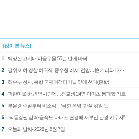
[많이 본 뉴스]
1
백양산 고지대 마을우물 55년 만에 바닥
2
경위 이하 경찰 하위직 ‘중수청 러시’ 전망…檢 기피와 대조
3
해수부 청사, 북항 국제여객터미널 옆에 선다(종합)
4
피란마을 67년 역사인데…전교생 24명 아미초 통폐합 기로
5
부울경 주말부터 비소식…‘극한 폭염’ 한풀 꺾일 듯
6
“낙동강권 삼락·을숙도·다대포 연결해 서부산 관광 키우자”
7
오늘의 날씨- 2026년 8월 7일