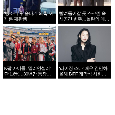
‘뺑소니 후 술타기 의혹’ 이
빨려들어갈 듯 스크린 속
재룡 재판행
시공간 변주…놀란의 메시
지는 ‘전쟁 속죄’
K팝 아이돌, '밀리언셀러'
‘라이징 스타’ 배우 김민하,
단 1.6%…30년간 등장
올해 BIFF 개막식 사회자
1182개팀 전수조사
확정