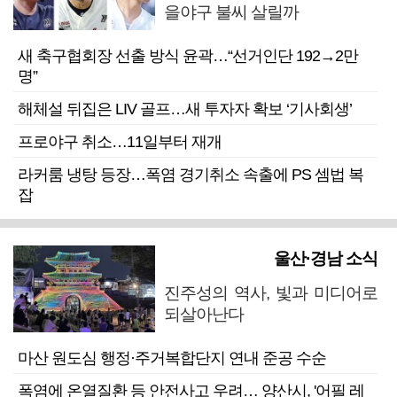
을야구 불씨 살릴까
새 축구협회장 선출 방식 윤곽…“선거인단 192→2만
명”
해체설 뒤집은 LIV 골프…새 투자자 확보 ‘기사회생’
프로야구 취소…11일부터 재개
라커룸 냉탕 등장…폭염 경기취소 속출에 PS 셈법 복
잡
울산·경남 소식
진주성의 역사, 빛과 미디어로
되살아난다
마산 원도심 행정·주거복합단지 연내 준공 수순
폭염에 온열질환 등 안전사고 우려… 양산시, '어필 레