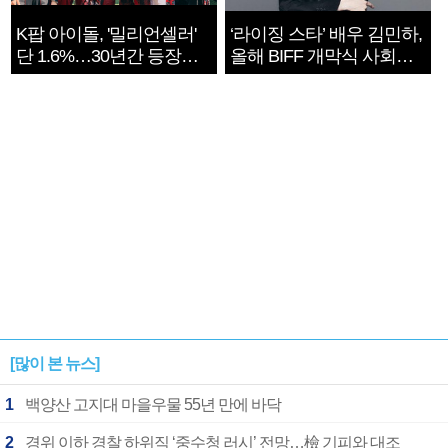
K팝 아이돌, '밀리언셀러'
‘라이징 스타’ 배우 김민하,
단 1.6%…30년간 등장
올해 BIFF 개막식 사회자
1182개팀 전수조사
확정
[많이 본 뉴스]
1
백양산 고지대 마을우물 55년 만에 바닥
2
경위 이하 경찰 하위직 ‘중수청 러시’ 전망…檢 기피와 대조