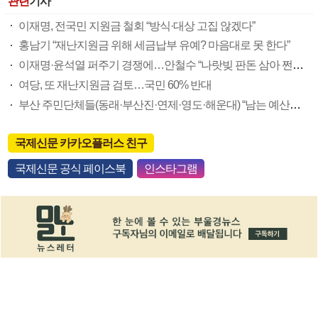
관련
기사
이재명, 전국민 지원금 철회 “방식·대상 고집 않겠다”
홍남기 “재난지원금 위해 세금납부 유예? 마음대로 못 한다”
이재명·윤석열 퍼주기 경쟁에…안철수 “나랏빚 판돈 삼아 쩐의 전쟁”
여당, 또 재난지원금 검토…국민 60% 반대
부산 주민단체들(동래·부산진·연제·영도·해운대) “남는 예산으로 재난지원금 달라” 거듭 요구
국제신문 카카오플러스 친구
국제신문 공식 페이스북
인스타그램