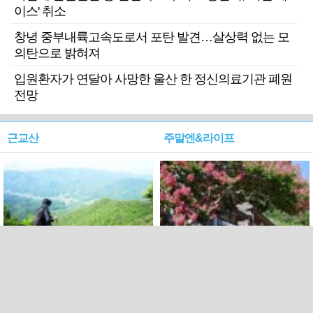
이스' 취소
창녕 중부내륙고속도로서 포탄 발견…살상력 없는 모
의탄으로 밝혀져
입원환자가 연달아 사망한 울산 한 정신의료기관 폐원
전망
근교산
주말엔&라이프
근교산&그너머…상주·문경
폭염보다 더 뜨거워라…100
청화산~시루봉
일을 붉게 불태울 ‘선비정신’
피었네