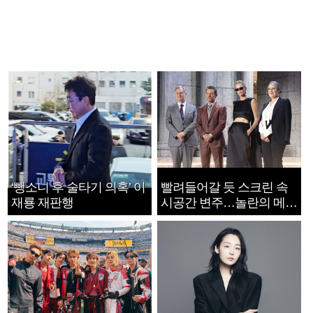
‘뺑소니 후 술타기 의혹’ 이
빨려들어갈 듯 스크린 속
재룡 재판행
시공간 변주…놀란의 메시
지는 ‘전쟁 속죄’