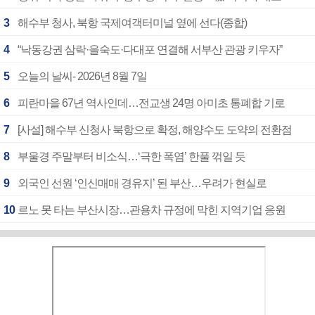
3
해수부 청사, 북항 국제여객터미널 옆에 선다(종합)
4
“낙동강권 삼락·을숙도·다대포 연결해 서부산 관광 키우자”
5
오늘의 날씨- 2026년 8월 7일
6
피란마을 67년 역사인데…전교생 24명 아미초 통폐합 기로
7
[사설] 해수부 신청사 북항으로 확정, 해양수도 도약의 전환점
8
부울경 주말부터 비소식…‘극한 폭염’ 한풀 꺾일 듯
9
외국인 선원 ‘인신매매 경유지’ 된 부산…우려가 현실로
10
르노 못 타는 부산시장…관용차 규정에 막힌 지역기업 응원