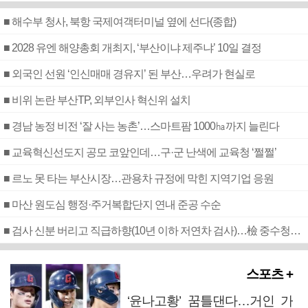
■ 해수부 청사, 북항 국제여객터미널 옆에 선다(종합)
■ 2028 유엔 해양총회 개최지, ‘부산이냐 제주냐’ 10일 결정
■ 외국인 선원 ‘인신매매 경유지’ 된 부산…우려가 현실로
■ 비위 논란 부산TP, 외부인사 혁신위 설치
■ 경남 농정 비전 ‘잘 사는 농촌’…스마트팜 1000㏊까지 늘린다
■ 교육혁신선도지 공모 코앞인데…구·군 난색에 교육청 ‘쩔쩔’
■ 르노 못 타는 부산시장…관용차 규정에 막힌 지역기업 응원
■ 마산 원도심 행정·주거복합단지 연내 준공 수순
■ 검사 신분 버리고 직급하향(10년 이하 저연차 검사)…檢 중수청행 기피
스포츠 +
‘윤나고황’ 꿈틀댄다…거인 가