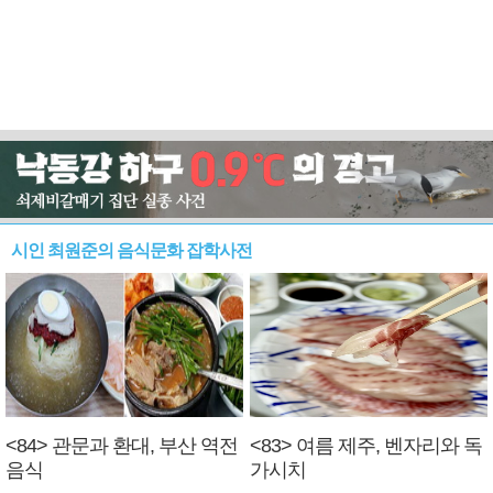
시인 최원준의 음식문화 잡학사전
<84> 관문과 환대, 부산 역전
<83> 여름 제주, 벤자리와 독
음식
가시치