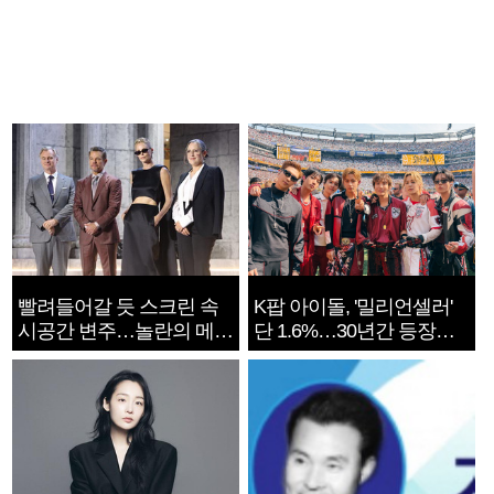
빨려들어갈 듯 스크린 속
K팝 아이돌, '밀리언셀러'
시공간 변주…놀란의 메시
단 1.6%…30년간 등장
지는 ‘전쟁 속죄’
1182개팀 전수조사