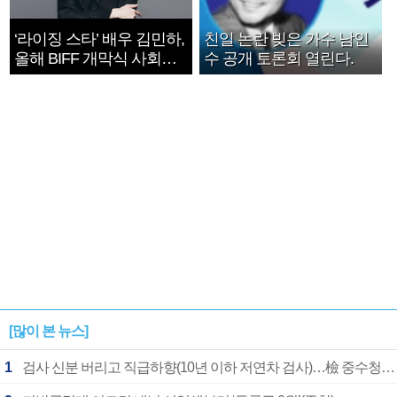
‘라이징 스타’ 배우 김민하,
친일 논란 빚은 가수 남인
올해 BIFF 개막식 사회자
수 공개 토론회 열린다.
확정
[많이 본 뉴스]
1
검사 신분 버리고 직급하향(10년 이하 저연차 검사)…檢 중수청행 기피