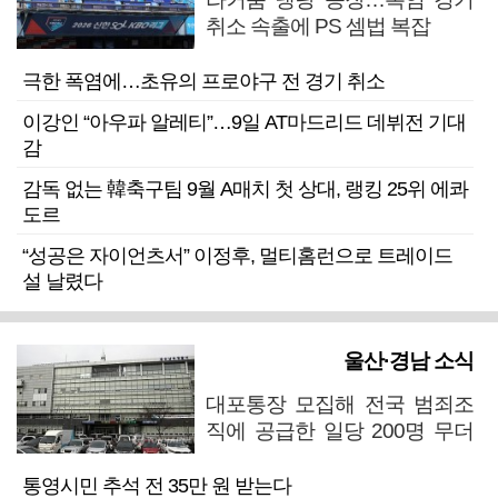
취소 속출에 PS 셈법 복잡
극한 폭염에…초유의 프로야구 전 경기 취소
이강인 “아우파 알레티”…9일 AT마드리드 데뷔전 기대
감
감독 없는 韓축구팀 9월 A매치 첫 상대, 랭킹 25위 에콰
도르
“성공은 자이언츠서” 이정후, 멀티홈런으로 트레이드
설 날렸다
울산·경남 소식
대포통장 모집해 전국 범죄조
직에 공급한 일당 200명 무더
기 검거
통영시민 추석 전 35만 원 받는다