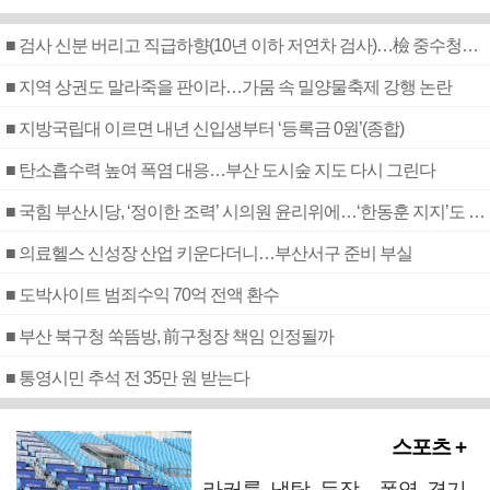
■ 검사 신분 버리고 직급하향(10년 이하 저연차 검사)…檢 중수청행 기피
■ 지역 상권도 말라죽을 판이라…가뭄 속 밀양물축제 강행 논란
■ 지방국립대 이르면 내년 신입생부터 ‘등록금 0원’(종합)
■ 탄소흡수력 높여 폭염 대응…부산 도시숲 지도 다시 그린다
■ 국힘 부산시당, ‘정이한 조력’ 시의원 윤리위에…‘한동훈 지지’도 신고접수
■ 의료헬스 신성장 산업 키운다더니…부산서구 준비 부실
■ 도박사이트 범죄수익 70억 전액 환수
■ 부산 북구청 쑥뜸방, 前구청장 책임 인정될까
■ 통영시민 추석 전 35만 원 받는다
스포츠 +
라커룸 냉탕 등장…폭염 경기