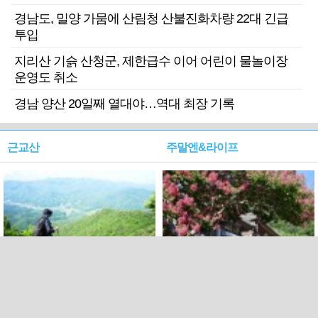
경남도, 밀양 가뭄에 산림청 산불진화차량 22대 긴급
투입
지리산 기슭 산청군, 제한급수 이어 어린이 물놀이장
운영도 취소
경남 양산 20일째 열대야…역대 최장 기록
근교산
주말엔&라이프
근교산&그너머…상주·문경
폭염보다 더 뜨거워라…100
청화산~시루봉
일을 붉게 불태울 ‘선비정신’
피었네