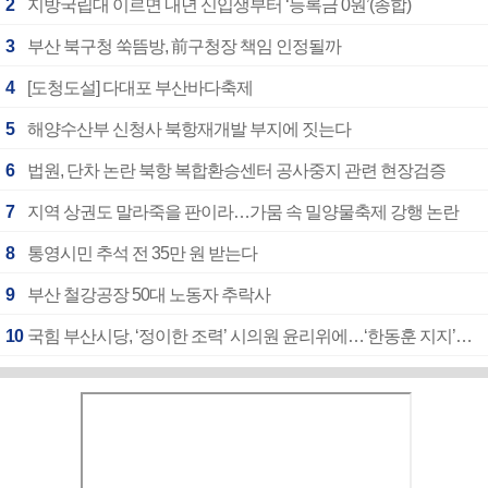
2
지방국립대 이르면 내년 신입생부터 ‘등록금 0원’(종합)
3
부산 북구청 쑥뜸방, 前구청장 책임 인정될까
4
[도청도설] 다대포 부산바다축제
5
해양수산부 신청사 북항재개발 부지에 짓는다
6
법원, 단차 논란 북항 복합환승센터 공사중지 관련 현장검증
7
지역 상권도 말라죽을 판이라…가뭄 속 밀양물축제 강행 논란
8
통영시민 추석 전 35만 원 받는다
9
부산 철강공장 50대 노동자 추락사
10
국힘 부산시당, ‘정이한 조력’ 시의원 윤리위에…‘한동훈 지지’도 신고접수