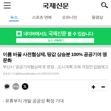
뉴스
스포츠·연예
오피니언
동영상
이름 바꿀 사전협상제, 땅값 상승분 100% 공공기여 명
문화
부산시 ‘공공기여협상제’로 변경…도시계획 조례 개정안 입법예고
장호정 기자 lighthouse@kookje.co.kr | 2022.03.24 16:34
- 유휴부지 개발 공공성 확장 기대