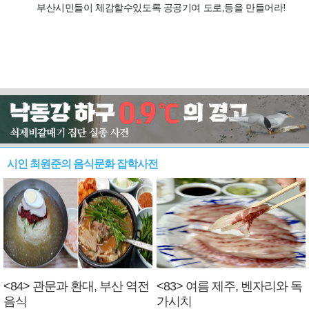
시인 최원준의 음식문화 잡학사전
<84> 관문과 환대, 부산 역전
<83> 여름 제주, 벤자리와 독
음식
가시치