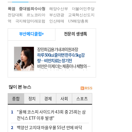
폭염
중대범죄수사청
해양수산부
더불어민주당
전당대회
르노코리아
부산관광
교육혁신선도지
역
극지해양미래포럼
인신매매
UN해양총회
부산메디클럽+
전문의 생생톡
장민희김용기내과의원과장
하루 500㎉ 줄이면 한주 0.5㎏ 감
량…비만치료는 장기전
비만은 이제 더는 체중이나 체형의 문
제가 아니다. 하나의 질병으로 인지
하고 치료와 관리를 해야 한다. 세계
보건기구(WHO)는 이미 1994년 비만
많이 본 뉴스
을 인류의 중요한
종합
정치
경제
사회
스포츠
1
"올해 코스피 사이드카 43회 중 25회는 삼
전닉스 ETF 이후 발생"
2
백양산 고지대 마을우물 55년 만에 바닥