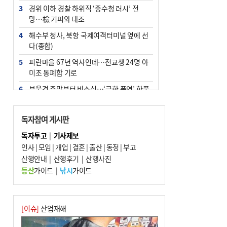
3
경위 이하 경찰 하위직 ‘중수청 러시’ 전
망…檢 기피와 대조
4
해수부 청사, 북항 국제여객터미널 옆에 선
다(종합)
5
피란마을 67년 역사인데…전교생 24명 아
미초 통폐합 기로
6
부울경 주말부터 비소식…‘극한 폭염’ 한풀
꺾일 듯
7
“낙동강권 삼락·을숙도·다대포 연결해 서
독자참여 게시판
부산 관광 키우자”
독자투고
|
기사제보
8
오늘의 날씨- 2026년 8월 7일
인사
|
모임
|
개업
|
결혼
|
출산
|
동정
|
부고
9
산행안내
외국인 선원 ‘인신매매 경유지’ 된 부산…
|
산행후기
|
산행사진
우려가 현실로
등산
가이드
|
낚시
가이드
10
[사설] 해수부 신청사 북항으로 확정, 해양
수도 도약의 전환점
[이슈]
산업재해