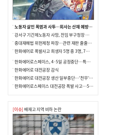
노동자 살인 폭염과 사투…회사는 산재 예방·전기료 절감 전력
강서구 기간제노동자 사망, 전임 부구청장 檢 송치
중대재해법 위헌제청 파장…관련 재판 줄줄이 브레이크
한화에어로 폭발사고 희생자 5명 중 3명, 7일 영면
한화에어로스페이스, 4·5일 공정중단…특별 안전점검
한화에어로 대전공장 감식
한화에어로 대전공장 생산 일부중단…‘천무’ 수출 비상
한화에어로스페이스 대전공장 폭발 사고…5명 사망·2명 부상(종합)
[이슈]
배재고 지역 비하 논란