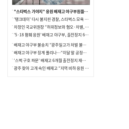
"스타벅스 가야지" 응원 배재고 야구부원들, 학교서 징계 처분
‘탱크데이’ 다시 불지핀 경찰, 스타벅스 모욕 혐의 압수수색
차정인 국교위원장 “허위정보와 혐오·차별, 학교 교실까지 유입"
‘5·18 폄훼 응원’ 배재고 야구부, 출전정지 6개월→1개월 감경
배재고 야구부 불송치 “광주일고가 처벌 불원 의사 표해”
배재고 야구부 징계 풀리나…“이달 말 공정위서 재심의”
‘스벅 구호 파문’ 배재고 6개월 출전정지 재심 신청키로
광주 찾아 고개 숙인 배재고 “지역 비하 응원 잘못”(종합)