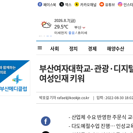
페이스북
엑스
카카오채널
유튜브
인스
사회
정치
경제
해양수산
부산여자대학교- 관광·디지
여성인재 키워
박호걸 기자
rafael@kookje.co.kr
| 입력 : 2022-08-30 18:0
- 산업체 수요 반영한 주문식 
- 다도예절수업 진행… 인성교