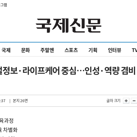
타그램
국제
문화
주말엔
스포츠
기획
인터뷰
T
털정보·라이프케어 중심…인성·역량 겸비
2:37
| 본지 26면
글자 크기
교육과정
육 차별화