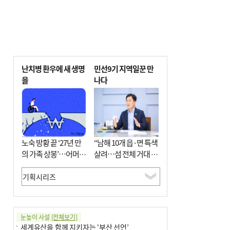
난치병 환우에 새 생명
민선9기 지역일꾼 만
을
나다
노숙 방황 끝 ‘27년 만
“남해 10개 읍·면 특색
의 가족 상봉’…어머니
살려…섬 전체 거대 정
와 행복 꿈꿔
원으로 조성”
눈높이 사설
[전체보기]
세계유산을 함께 지키자는 ‘부산 선언’