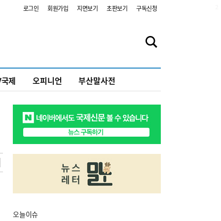
2
로그인
회원가입
지면보기
초판보기
구독신청
V국제
오피니언
부산말사전
오늘
이슈