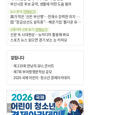
부산시장 후보 공약, 생활에 어떤 도움 될까
뉴스 분석
[전체보기]
與가 막은 ‘산은 부산행’…전재수 강력한 의지 표명 없인 공염불
田 “장금상선도 설득중”…해운기업 ‘톱다운 유치전’ 가속
신통이의 신문 읽기
[전체보기]
신문 속 시대현상…뉴미디어 활용해 봐요
스포츠 뉴스 읽으면 경기 보는 눈 커져요
어떻게 생각하십니까
[전체보기]
구·군 승진 축하화분 관행 없애자니 소상공인 울상
알립니다
3년째 병상에 있는 구의원…의정활동 못해도 월급 그대로
팩트체크
· 제 219회 한낮의 유U; 콘서트
[전체보기]
금정산 반려견 데리고 갈 수 있나…알아보니 ‘국립공원은 출입 불가’
· 제7회 부마항쟁문학상 공모
서울 도림천도 공업용수 활용한다는 사례, 정수 없이 한강물 공급…수질만 공업용수
· 2026 국제 어린이·청소년 경제아카데미
포토에세이
[전체보기]
연꽃 위 개개비
의령 한우산 털중나리
한 손 뉴스
[전체보기]
시민이 개발한 폭염 대응 앱 ‘그늘로’ 길안내 지도 등 인기
골목 맛집 발굴 고메 셀렉션…부산시, 페스티벌 시월 연계