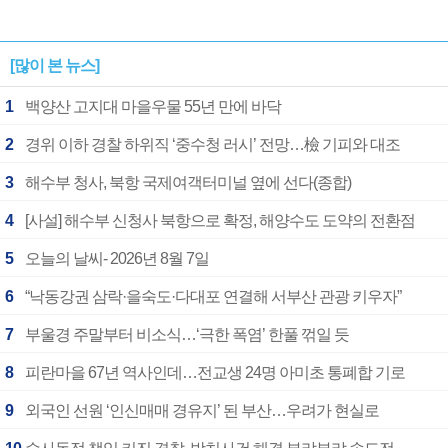
[많이 본 뉴스]
1
백양산 고지대 마을우물 55년 만에 바닥
2
경위 이하 경찰 하위직 ‘중수청 러시’ 전망…檢 기피와 대조
3
해수부 청사, 북항 국제여객터미널 옆에 선다(종합)
4
[사설] 해수부 신청사 북항으로 확정, 해양수도 도약의 전환점
5
오늘의 날씨- 2026년 8월 7일
6
“낙동강권 삼락·을숙도·다대포 연결해 서부산 관광 키우자”
7
부울경 주말부터 비소식…‘극한 폭염’ 한풀 꺾일 듯
8
피란마을 67년 역사인데…전교생 24명 아미초 통폐합 기로
9
외국인 선원 ‘인신매매 경유지’ 된 부산…우려가 현실로