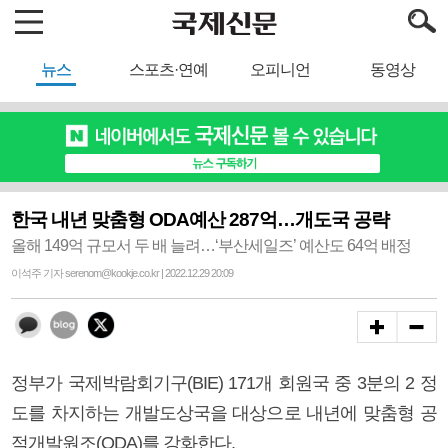
뉴스
스포츠·연예
오피니언
동영상
한국 내년 맞춤형 ODA예산 287억…개도국 공략
올해 149억 규모서 두 배 늘려…‘부산세일즈’ 예산도 64억 배정
이석주 기자 serenom@kookje.co.kr | 2022.12.29 20:09
정부가 국제박람회기구(BIE) 171개 회원국 중 3분의 2 정
도를 차지하는 개발도상국을 대상으로 내년에 맞춤형 공
적개발원조(ODA)를 강화한다.