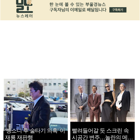
‘뺑소니 후 술타기 의혹’ 이
빨려들어갈 듯 스크린 속
재룡 재판행
시공간 변주…놀란의 메시