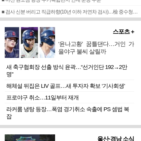
■ 검사 신분 버리고 직급하향(10년 이하 저연차 검사)…檢 중수청행 기피
스포츠 +
‘윤나고황’ 꿈틀댄다…거인 가
을야구 불씨 살릴까
새 축구협회장 선출 방식 윤곽…“선거인단 192→2만
명”
해체설 뒤집은 LIV 골프…새 투자자 확보 ‘기사회생’
프로야구 취소…11일부터 재개
라커룸 냉탕 등장…폭염 경기취소 속출에 PS 셈법 복
잡
울산·경남 소식