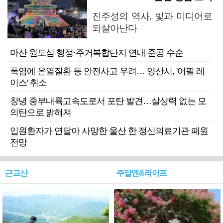
진주성의 역사, 빛과 미디어로
되살아난다
마산 원도심 행정·주거복합단지 연내 준공 수순
폭염에 온열질환 등 안전사고 우려… 양산시, '어필 레
이스' 취소
창녕 중부내륙고속도로서 포탄 발견…살상력 없는 모
의탄으로 밝혀져
입원환자가 연달아 사망한 울산 한 정신의료기관 폐원
전망
근교산
주말엔&라이프