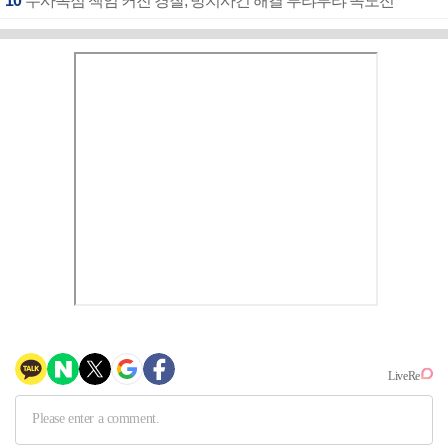
10
수사독점 책임 커진 경찰, 방치사건 해결 부랴부랴 속도전