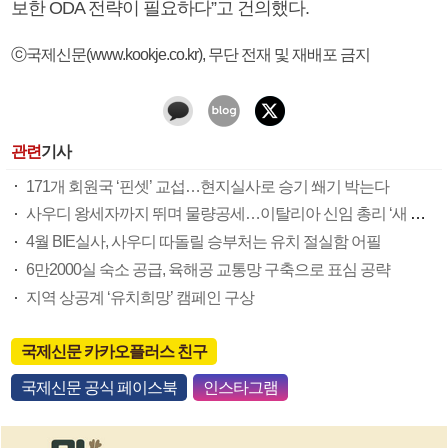
보한 ODA 전략이 필요하다”고 건의했다.
ⓒ국제신문(www.kookje.co.kr), 무단 전재 및 재배포 금지
관련
기사
171개 회원국 ‘핀셋’ 교섭…현지실사로 승기 쐐기 박는다
사우디 왕세자까지 뛰며 물량공세…이탈리아 신임 총리 ‘새 복병’
4월 BIE실사, 사우디 따돌릴 승부처는 유치 절실함 어필
6만2000실 숙소 공급, 육해공 교통망 구축으로 표심 공략
지역 상공계 ‘유치희망’ 캠페인 구상
국제신문 카카오플러스 친구
국제신문 공식 페이스북
인스타그램