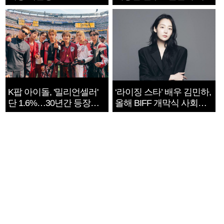
지는 ‘전쟁 속죄’
K팝 아이돌, '밀리언셀러'
‘라이징 스타’ 배우 김민하,
단 1.6%…30년간 등장
올해 BIFF 개막식 사회자
1182개팀 전수조사
확정