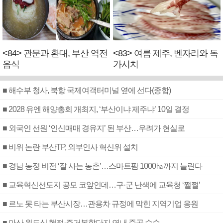
<84> 관문과 환대, 부산 역전
<83> 여름 제주, 벤자리와 독
음식
가시치
■ 해수부 청사, 북항 국제여객터미널 옆에 선다(종합)
■ 2028 유엔 해양총회 개최지, ‘부산이냐 제주냐’ 10일 결정
■ 외국인 선원 ‘인신매매 경유지’ 된 부산…우려가 현실로
■ 비위 논란 부산TP, 외부인사 혁신위 설치
■ 경남 농정 비전 ‘잘 사는 농촌’…스마트팜 1000㏊까지 늘린다
■ 교육혁신선도지 공모 코앞인데…구·군 난색에 교육청 ‘쩔쩔’
■ 르노 못 타는 부산시장…관용차 규정에 막힌 지역기업 응원
■ 마산 원도심 행정·주거복합단지 연내 준공 수순