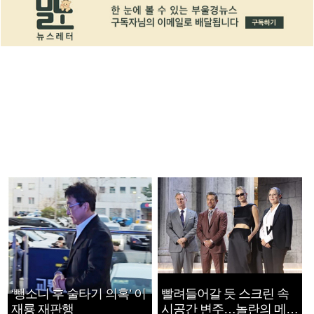
‘뺑소니 후 술타기 의혹’ 이
빨려들어갈 듯 스크린 속
재룡 재판행
시공간 변주…놀란의 메시