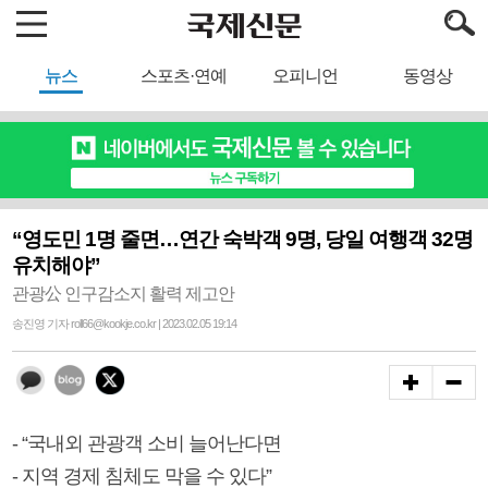
뉴스
스포츠·연예
오피니언
동영상
“영도민 1명 줄면…연간 숙박객 9명, 당일 여행객 32명
유치해야”
관광公 인구감소지 활력 제고안
송진영 기자 roll66@kookje.co.kr | 2023.02.05 19:14
- “국내외 관광객 소비 늘어난다면
- 지역 경제 침체도 막을 수 있다”