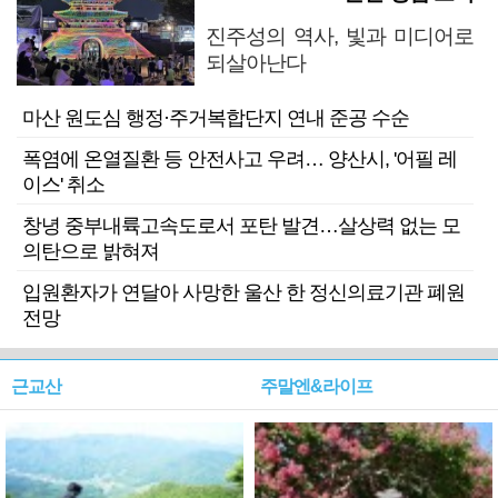
진주성의 역사, 빛과 미디어로
되살아난다
마산 원도심 행정·주거복합단지 연내 준공 수순
폭염에 온열질환 등 안전사고 우려… 양산시, '어필 레
이스' 취소
창녕 중부내륙고속도로서 포탄 발견…살상력 없는 모
의탄으로 밝혀져
입원환자가 연달아 사망한 울산 한 정신의료기관 폐원
전망
근교산
주말엔&라이프