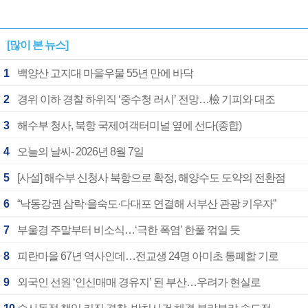
[많이 본 뉴스]
1
백양산 고지대 마을우물 55년 만에 바닥
2
경위 이하 경찰 하위직 ‘중수청 러시’ 전망…檢 기피와 대조
3
해수부 청사, 북항 국제여객터미널 옆에 선다(종합)
4
오늘의 날씨- 2026년 8월 7일
5
[사설] 해수부 신청사 북항으로 확정, 해양수도 도약의 전환점
6
“낙동강권 삼락·을숙도·다대포 연결해 서부산 관광 키우자”
7
부울경 주말부터 비소식…‘극한 폭염’ 한풀 꺾일 듯
8
피란마을 67년 역사인데…전교생 24명 아미초 통폐합 기로
9
외국인 선원 ‘인신매매 경유지’ 된 부산…우려가 현실로