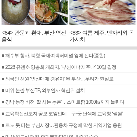
<84> 관문과 환대, 부산 역전
<83> 여름 제주, 벤자리와 독
음식
가시치
■ 해수부 청사, 북항 국제여객터미널 옆에 선다(종합)
■ 2028 유엔 해양총회 개최지, ‘부산이냐 제주냐’ 10일 결정
■ 외국인 선원 ‘인신매매 경유지’ 된 부산…우려가 현실로
■ 비위 논란 부산TP, 외부인사 혁신위 설치
■ 경남 농정 비전 ‘잘 사는 농촌’…스마트팜 1000㏊까지 늘린다
■ 교육혁신선도지 공모 코앞인데…구·군 난색에 교육청 ‘쩔쩔’
■ 르노 못 타는 부산시장…관용차 규정에 막힌 지역기업 응원
■ 마산 원도심 행정·주거복합단지 연내 준공 수순