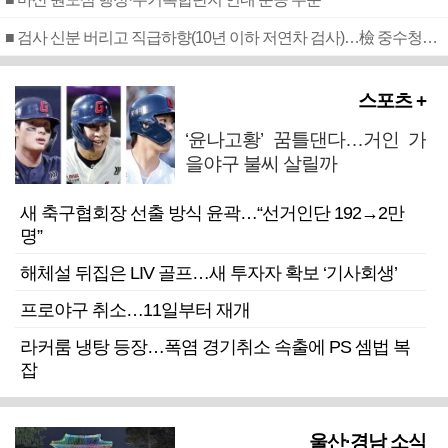
■ 검사 신분 버리고 직급하향(10년 이하 저연차 검사)…檢 중수청행 기피
스포츠 +
‘윤나고황’ 꿈틀댄다…거인 가
을야구 불씨 살릴까
새 축구협회장 선출 방식 윤곽…“선거인단 192→2만
명”
해체설 뒤집은 LIV 골프…새 투자자 확보 ‘기사회생’
프로야구 취소…11일부터 재개
라커룸 냉탕 등장…폭염 경기취소 속출에 PS 셈법 복
잡
울산·경남 소식