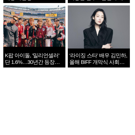
지는 ‘전쟁 속죄’
K팝 아이돌, '밀리언셀러'
‘라이징 스타’ 배우 김민하,
단 1.6%…30년간 등장
올해 BIFF 개막식 사회자
1182개팀 전수조사
확정