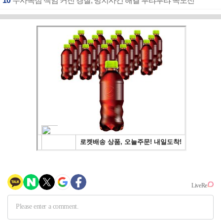
10
수사독점 책임 커진 경찰, 방치사건 해결 부랴부랴 속도전