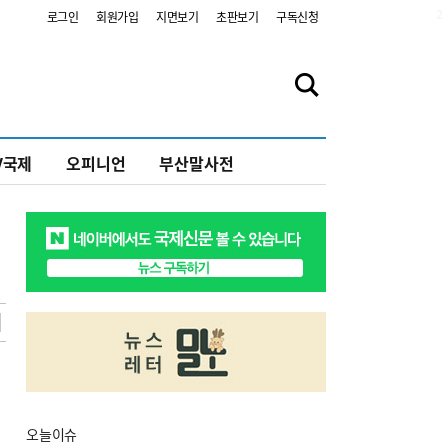
2
로그인
회원가입
지면보기
초판보기
구독신청
V국제
오피니언
부산말사전
오늘
이슈