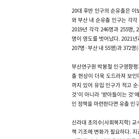
20대 후반 인구의 순유출은 이보
와 부산 내 순유출 인구는 각각 1
2019년 각각 246명과 255명, 
명이 영도를 벗어났다. 2021년
207명·부산 내 55명)과 372명
부산연구원 박봉철 인구영향평
출 현상이 더욱 도드라져 보인
까지 있어 유입 인구가 적고 순
것’이 아니라 ‘받아들이는 것’
인 정책을 마련한다면 유출 인구
신라대 초의수(사회복지학) 교
책 기조에 변화가 필요하다. 지