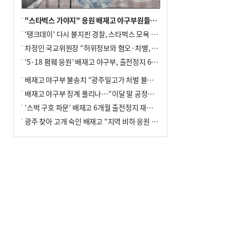
"스타벅스 가야지" 응원 배재고 야구부원들, 학교서 징계 처분
‘탱크데이’ 다시 불지핀 경찰, 스타벅스 모욕 혐의 압수수색
차정인 국교위원장 “허위정보와 혐오·차별, 학교 교실까지 유입"
‘5·18 폄훼 응원’ 배재고 야구부, 출전정지 6개월→1개월 감경
배재고 야구부 불송치 “광주일고가 처벌 불원 의사 표해”
배재고 야구부 징계 풀리나…“이달 말 공정위서 재심의”
‘스벅 구호 파문’ 배재고 6개월 출전정지 재심 신청키로
광주 찾아 고개 숙인 배재고 “지역 비하 응원 잘못”(종합)