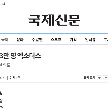
타그램
국제
문화
주말엔
스포츠
기획
인터뷰
T
3만 명 엑소더스
한 영도
:07
| 본지 8면
글자 크기
출
이상
상황