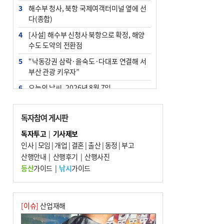
3
해수부 청사, 북항 국제여객터미널 옆에 선
다(종합)
4
[사설] 해수부 신청사 북항으로 확정, 해양
수도 도약의 전환점
5
“낙동강권 삼락·을숙도·다대포 연결해 서
부산 관광 키우자”
6
오늘의 날씨- 2026년 8월 7일
7
부울경 주말부터 비소식…‘극한 폭염’ 한풀
꺾일 듯
독자참여 게시판
8
피란마을 67년 역사인데…전교생 24명 아
독자투고
|
기사제보
미초 통폐합 기로
인사
|
모임
|
개업
|
결혼
|
출산
|
동정
|
부고
9
산행안내
외국인 선원 ‘인신매매 경유지’ 된 부산…
|
산행후기
|
산행사진
우려가 현실로
등산
가이드
|
낚시
가이드
10
교육혁신선도지 공모 코앞인데…구·군 난
색에 교육청 ‘쩔쩔’
[이슈]
산업재해