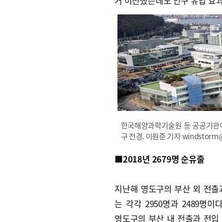
거 이전했는데도 인구 유입 효과
한국해양과학기술원 등 공공기관이
구 전경. 이원준 기자 windstorm@k
■2018년 2679명 순유출
지난해 영도구의 부산 외 전출
는 각각 2950명과 2489명이
영도구의 부산 내 전출과 전입