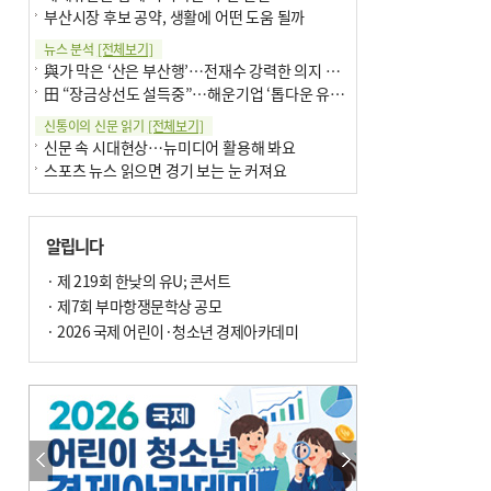
부산시장 후보 공약, 생활에 어떤 도움 될까
뉴스 분석
[전체보기]
與가 막은 ‘산은 부산행’…전재수 강력한 의지 표명 없인 공염불
田 “장금상선도 설득중”…해운기업 ‘톱다운 유치전’ 가속
신통이의 신문 읽기
[전체보기]
신문 속 시대현상…뉴미디어 활용해 봐요
스포츠 뉴스 읽으면 경기 보는 눈 커져요
어떻게 생각하십니까
[전체보기]
구·군 승진 축하화분 관행 없애자니 소상공인 울상
알립니다
3년째 병상에 있는 구의원…의정활동 못해도 월급 그대로
팩트체크
· 제 219회 한낮의 유U; 콘서트
[전체보기]
금정산 반려견 데리고 갈 수 있나…알아보니 ‘국립공원은 출입 불가’
· 제7회 부마항쟁문학상 공모
서울 도림천도 공업용수 활용한다는 사례, 정수 없이 한강물 공급…수질만 공업용수
· 2026 국제 어린이·청소년 경제아카데미
포토에세이
[전체보기]
연꽃 위 개개비
의령 한우산 털중나리
한 손 뉴스
[전체보기]
시민이 개발한 폭염 대응 앱 ‘그늘로’ 길안내 지도 등 인기
골목 맛집 발굴 고메 셀렉션…부산시, 페스티벌 시월 연계