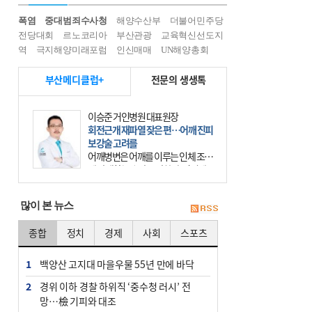
폭염
중대범죄수사청
해양수산부
더불어민주당
전당대회
르노코리아
부산관광
교육혁신선도지
역
극지해양미래포럼
인신매매
UN해양총회
부산메디클럽+
전문의 생생톡
이승준 거인병원 대표원장
회전근개 재파열 잦은 편…어깨 진피
보강술 고려를
어깨병변은 어깨를 이루는 인체 조직
에 발생하는 손상을 말한다. 여기에
는 오십견과 회전근개 증후군, 어깨
의 석회성 힘줄염 등이 있다. 국민건
많이 본 뉴스
강보험에 의하면 어깨병변
종합
정치
경제
사회
스포츠
1
백양산 고지대 마을우물 55년 만에 바닥
2
경위 이하 경찰 하위직 ‘중수청 러시’ 전
망…檢 기피와 대조