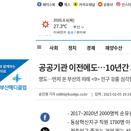
페이스북
엑스
카카오채널
유튜브
인스
사회
정치
경제
해양수산
공공기관 이전에도…10년간 
영도…먼저 온 부산의 미래 <9> 인구 유출 심각
송진영 기자
roll66@kookje.co.kr
| 입력 : 2023-02-05 19:19
- 2017~2020년 2000명씩 순유
- 동삼혁신지구 직원 1700명 
- 정주인구 증가는 거의 없는 