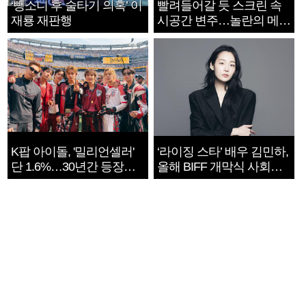
‘뺑소니 후 술타기 의혹’ 이
빨려들어갈 듯 스크린 속
재룡 재판행
시공간 변주…놀란의 메시
지는 ‘전쟁 속죄’
K팝 아이돌, '밀리언셀러'
‘라이징 스타’ 배우 김민하,
단 1.6%…30년간 등장
올해 BIFF 개막식 사회자
1182개팀 전수조사
확정