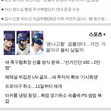
■ 마산 원도심 행정·주거복합단지 연내 준공 수순
■ 검사 신분 버리고 직급하향(10년 이하 저연차 검사)…檢 중수청행 기피
스포츠 +
‘윤나고황’ 꿈틀댄다…거인 가
을야구 불씨 살릴까
새 축구협회장 선출 방식 윤곽…“선거인단 192→2만
명”
해체설 뒤집은 LIV 골프…새 투자자 확보 ‘기사회생’
프로야구 취소…11일부터 재개
라커룸 냉탕 등장…폭염 경기취소 속출에 PS 셈법 복
잡