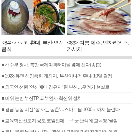
<84> 관문과 환대, 부산 역전
<83> 여름 제주, 벤자리와 독
음식
가시치
■ 해수부 청사, 북항 국제여객터미널 옆에 선다(종합)
■ 2028 유엔 해양총회 개최지, ‘부산이냐 제주냐’ 10일 결정
■ 외국인 선원 ‘인신매매 경유지’ 된 부산…우려가 현실로
■ 비위 논란 부산TP, 외부인사 혁신위 설치
■ 경남 농정 비전 ‘잘 사는 농촌’…스마트팜 1000㏊까지 늘린다
■ 교육혁신선도지 공모 코앞인데…구·군 난색에 교육청 ‘쩔쩔’
■ 르노 못 타는 부산시장…관용차 규정에 막힌 지역기업 응원