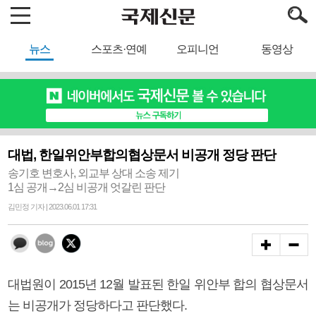
뉴스
스포츠·연예
오피니언
동영상
대법, 한일위안부합의협상문서 비공개 정당 판단
송기호 변호사, 외교부 상대 소송 제기
1심 공개→2심 비공개 엇갈린 판단
김민정 기자 | 2023.06.01 17:31
대법원이 2015년 12월 발표된 한일 위안부 합의 협상문서
는 비공개가 정당하다고 판단했다.