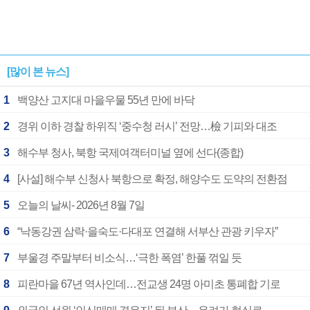
[많이 본 뉴스]
1
백양산 고지대 마을우물 55년 만에 바닥
2
경위 이하 경찰 하위직 ‘중수청 러시’ 전망…檢 기피와 대조
3
해수부 청사, 북항 국제여객터미널 옆에 선다(종합)
4
[사설] 해수부 신청사 북항으로 확정, 해양수도 도약의 전환점
5
오늘의 날씨- 2026년 8월 7일
6
“낙동강권 삼락·을숙도·다대포 연결해 서부산 관광 키우자”
7
부울경 주말부터 비소식…‘극한 폭염’ 한풀 꺾일 듯
8
피란마을 67년 역사인데…전교생 24명 아미초 통폐합 기로