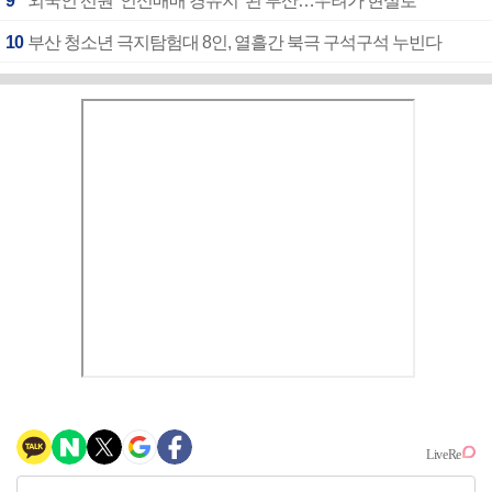
9
외국인 선원 ‘인신매매 경유지’ 된 부산…우려가 현실로
10
부산 청소년 극지탐험대 8인, 열흘간 북극 구석구석 누빈다