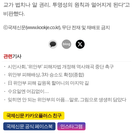
교가 법치나 알 권리, 투명성의 원칙과 멀어지게 된다”고
비판했다.
ⓒ국제신문(www.kookje.co.kr), 무단 전재 및 재배포 금지
관련
기사
시민사회, ‘위안부’ 피해자법 개정해 역사왜곡 중단 촉구
위안부 피해배상, 3차 승소도 확정(종합)
日 위안부 피해 길원옥 할머니의 마지막 길
수요일엔 어김없이…
잊히면 안 되는 위안부의 아픔…말로, 그림으로 생생히 담았다
국제신문 카카오플러스 친구
국제신문 공식 페이스북
인스타그램