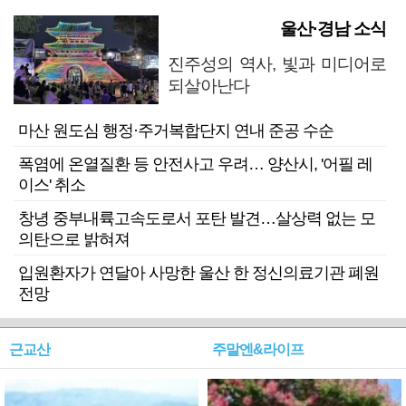
울산·경남 소식
진주성의 역사, 빛과 미디어로
되살아난다
마산 원도심 행정·주거복합단지 연내 준공 수순
폭염에 온열질환 등 안전사고 우려… 양산시, '어필 레
이스' 취소
창녕 중부내륙고속도로서 포탄 발견…살상력 없는 모
의탄으로 밝혀져
입원환자가 연달아 사망한 울산 한 정신의료기관 폐원
전망
근교산
주말엔&라이프