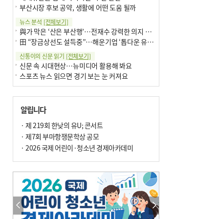
부산시장 후보 공약, 생활에 어떤 도움 될까
뉴스 분석
[전체보기]
與가 막은 ‘산은 부산행’…전재수 강력한 의지 표명 없인 공염불
田 “장금상선도 설득중”…해운기업 ‘톱다운 유치전’ 가속
신통이의 신문 읽기
[전체보기]
신문 속 시대현상…뉴미디어 활용해 봐요
스포츠 뉴스 읽으면 경기 보는 눈 커져요
어떻게 생각하십니까
[전체보기]
구·군 승진 축하화분 관행 없애자니 소상공인 울상
알립니다
3년째 병상에 있는 구의원…의정활동 못해도 월급 그대로
팩트체크
· 제 219회 한낮의 유U; 콘서트
[전체보기]
금정산 반려견 데리고 갈 수 있나…알아보니 ‘국립공원은 출입 불가’
· 제7회 부마항쟁문학상 공모
서울 도림천도 공업용수 활용한다는 사례, 정수 없이 한강물 공급…수질만 공업용수
· 2026 국제 어린이·청소년 경제아카데미
포토에세이
[전체보기]
연꽃 위 개개비
의령 한우산 털중나리
한 손 뉴스
[전체보기]
시민이 개발한 폭염 대응 앱 ‘그늘로’ 길안내 지도 등 인기
골목 맛집 발굴 고메 셀렉션…부산시, 페스티벌 시월 연계