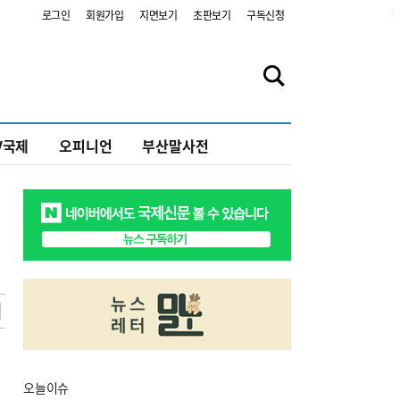
2
로그인
회원가입
지면보기
초판보기
구독신청
V국제
오피니언
부산말사전
오늘
이슈