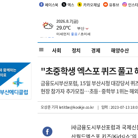
페이스북
엑스
카카오채널
유튜브
인스
사회
정치
경제
해양수산
"초중학생 엑스포 퀴즈 풀고 
금융도시부산포럼, 15일 부산시청 대강당서 퀴
현장 참가자 추가모집…초등·중학부 1위는 해
오상준 기자
letitbe@kookje.co.kr
| 입력 : 2023-07-13 18:0
㈔금융도시부산포럼과 국제신문이
산월드엑스포 키즈(Kids)쇼’의