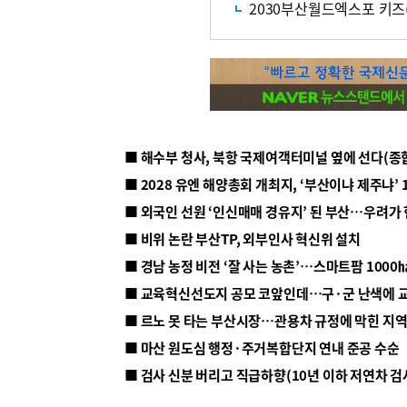
2030부산월드엑스포 키즈(K
■ 해수부 청사, 북항 국제여객터미널 옆에 선다(종
■ 2028 유엔 해양총회 개최지, ‘부산이냐 제주냐’ 
■ 외국인 선원 ‘인신매매 경유지’ 된 부산…우려가
■ 비위 논란 부산TP, 외부인사 혁신위 설치
■ 르노 못 타는 부산시장…관용차 규정에 막힌 지
■ 마산 원도심 행정·주거복합단지 연내 준공 수순