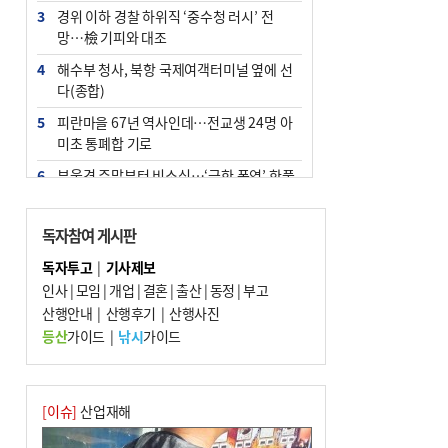
3
경위 이하 경찰 하위직 ‘중수청 러시’ 전
망…檢 기피와 대조
4
해수부 청사, 북항 국제여객터미널 옆에 선
다(종합)
5
피란마을 67년 역사인데…전교생 24명 아
미초 통폐합 기로
6
부울경 주말부터 비소식…‘극한 폭염’ 한풀
꺾일 듯
7
“낙동강권 삼락·을숙도·다대포 연결해 서
독자참여 게시판
부산 관광 키우자”
독자투고
|
기사제보
8
오늘의 날씨- 2026년 8월 7일
인사
|
모임
|
개업
|
결혼
|
출산
|
동정
|
부고
9
산행안내
외국인 선원 ‘인신매매 경유지’ 된 부산…
|
산행후기
|
산행사진
우려가 현실로
등산
가이드
|
낚시
가이드
10
[사설] 해수부 신청사 북항으로 확정, 해양
수도 도약의 전환점
[이슈]
산업재해