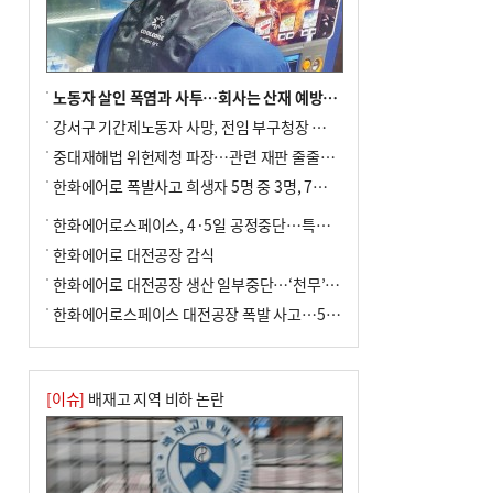
노동자 살인 폭염과 사투…회사는 산재 예방·전기료 절감 전력
강서구 기간제노동자 사망, 전임 부구청장 檢 송치
중대재해법 위헌제청 파장…관련 재판 줄줄이 브레이크
한화에어로 폭발사고 희생자 5명 중 3명, 7일 영면
한화에어로스페이스, 4·5일 공정중단…특별 안전점검
한화에어로 대전공장 감식
한화에어로 대전공장 생산 일부중단…‘천무’ 수출 비상
한화에어로스페이스 대전공장 폭발 사고…5명 사망·2명 부상(종합)
[이슈]
배재고 지역 비하 논란