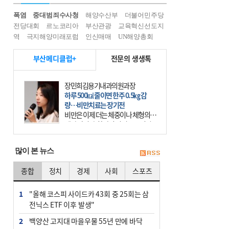
폭염
중대범죄수사청
해양수산부
더불어민주당
전당대회
르노코리아
부산관광
교육혁신선도지
역
극지해양미래포럼
인신매매
UN해양총회
부산메디클럽+
전문의 생생톡
장민희김용기내과의원과장
하루 500㎉ 줄이면 한주 0.5㎏ 감
량…비만치료는 장기전
비만은 이제 더는 체중이나 체형의 문
제가 아니다. 하나의 질병으로 인지
하고 치료와 관리를 해야 한다. 세계
보건기구(WHO)는 이미 1994년 비만
많이 본 뉴스
을 인류의 중요한
종합
정치
경제
사회
스포츠
1
"올해 코스피 사이드카 43회 중 25회는 삼
전닉스 ETF 이후 발생"
2
백양산 고지대 마을우물 55년 만에 바닥