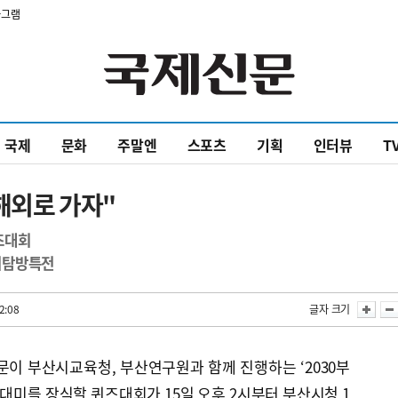
타그램
국제
문화
주말엔
스포츠
기획
인터뷰
T
해외로 가자"
즈대회
외탐방특전
2:08
글자 크기
 부산시교육청, 부산연구원과 함께 진행하는 ‘2030부
 대미를 장식할 퀴즈대회가 15일 오후 2시부터 부산시청 1