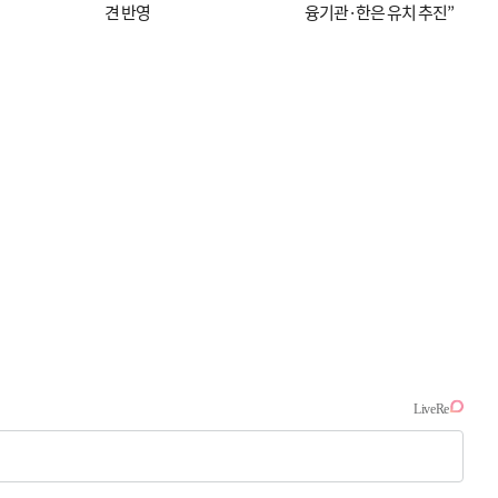
견 반영
융기관·한은 유치 추진”