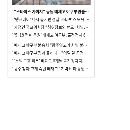
"스타벅스 가야지" 응원 배재고 야구부원들, 학교서 징계 처분
‘탱크데이’ 다시 불지핀 경찰, 스타벅스 모욕 혐의 압수수색
차정인 국교위원장 “허위정보와 혐오·차별, 학교 교실까지 유입"
‘5·18 폄훼 응원’ 배재고 야구부, 출전정지 6개월→1개월 감경
배재고 야구부 불송치 “광주일고가 처벌 불원 의사 표해”
배재고 야구부 징계 풀리나…“이달 말 공정위서 재심의”
‘스벅 구호 파문’ 배재고 6개월 출전정지 재심 신청키로
광주 찾아 고개 숙인 배재고 “지역 비하 응원 잘못”(종합)