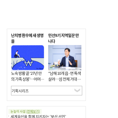
난치병 환우에 새 생명
민선9기 지역일꾼 만
을
나다
노숙 방황 끝 ‘27년 만
“남해 10개 읍·면 특색
의 가족 상봉’…어머니
살려…섬 전체 거대 정
와 행복 꿈꿔
원으로 조성”
눈높이 사설
[전체보기]
세계유산을 함께 지키자는 ‘부산 선언’