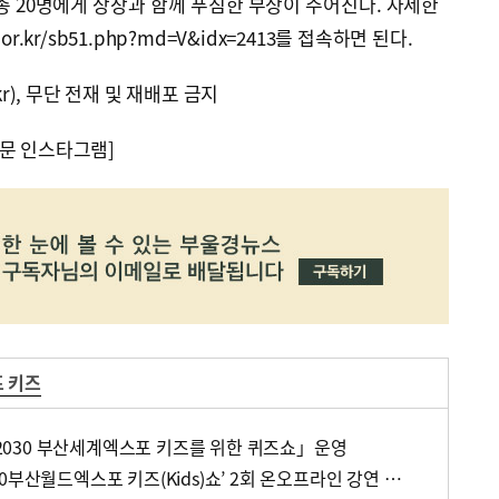
총 20명에게 상장과 함께 푸짐한 부상이 주어진다. 자세한
o.or.kr/sb51.php?md=V&idx=2413를 접속하면 된다.
kr), 무단 전재 및 재배포 금지
문 인스타그램]
 키즈
030 부산세계엑스포 키즈를 위한 퀴즈쇼」운영
㈔금융도시부산포럼, ‘2030부산월드엑스포 키즈(Kids)쇼’ 2회 온오프라인 강연 진행