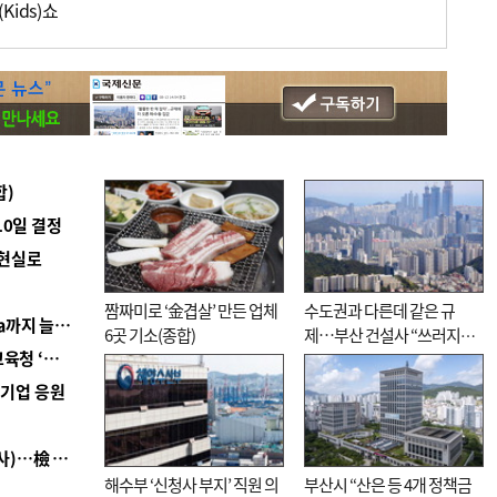
ids)쇼
합)
10일 결정
 현실로
짬짜미로 ‘金겹살’ 만든 업체
수도권과 다른데 같은 규
■ 경남 농정 비전 ‘잘 사는 농촌’…스마트팜 1000㏊까지 늘린다
6곳 기소(종합)
제…부산 건설사 “쓰러지기
■ 교육혁신선도지 공모 코앞인데…구·군 난색에 교육청 ‘쩔쩔’
직전”
역기업 응원
■ 검사 신분 버리고 직급하향(10년 이하 저연차 검사)…檢 중수청행 기피
해수부 ‘신청사 부지’ 직원 의
부산시 “산은 등 4개 정책금