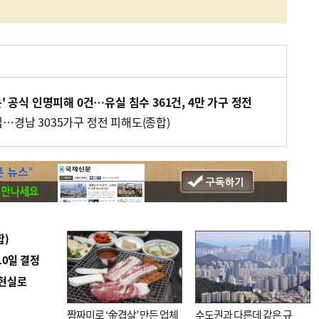
' 공식 인명피해 0건…유실 침수 361건, 4만 가구 정전
…경남 3035가구 정전 피해도(종합)
합)
10일 결정
 현실로
짬짜미로 ‘金겹살’ 만든 업체
수도권과 다른데 같은 규