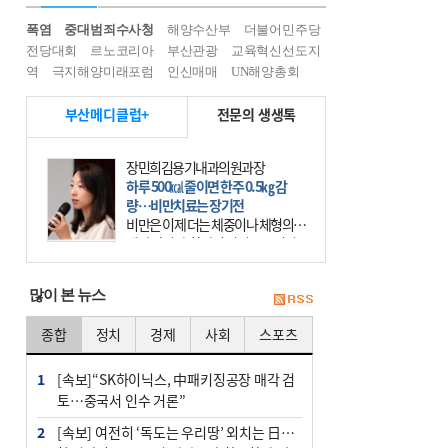
폭염
중대범죄수사청
해양수산부
더불어민주당
전당대회
르노코리아
부산관광
교육혁신선도지
역
극지해양미래포럼
인신매매
UN해양총회
부산메디클럽+
전문의 생생톡
장민희김용기내과의원과장
하루 500㎉ 줄이면 한주 0.5㎏ 감
량…비만치료는 장기전
비만은 이제 더는 체중이나 체형의 문
제가 아니다. 하나의 질병으로 인지
하고 치료와 관리를 해야 한다. 세계
보건기구(WHO)는 이미 1994년 비만
많이 본 뉴스
을 인류의 중요한
종합
정치
경제
사회
스포츠
1
[속보]“SK하이닉스, 中패키징공장 매각 검
토…중국서 인수 거론”
2
[속보] 여전히 ‘독도는 우리땅’ 외치는 日…