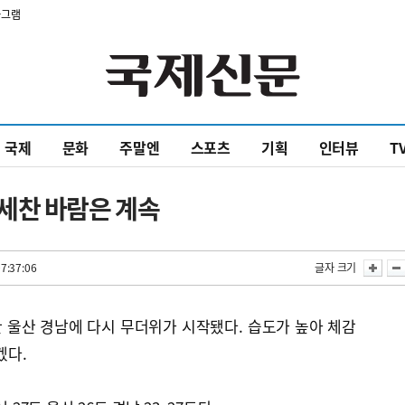
타그램
국제
문화
주말엔
스포츠
기획
인터뷰
T
세찬 바람은 계속
7:37:06
글자 크기
 울산 경남에 다시 무더위가 시작됐다. 습도가 높아 체감
겠다.