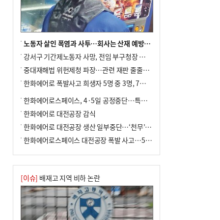
사망
노동자 살인 폭염과 사투…회사는 산재 예방·전기료 절감 전력
강서구 기간제노동자 사망, 전임 부구청장 檢 송치
중대재해법 위헌제청 파장…관련 재판 줄줄이 브레이크
한화에어로 폭발사고 희생자 5명 중 3명, 7일 영면
한화에어로스페이스, 4·5일 공정중단…특별 안전점검
한화에어로 대전공장 감식
한화에어로 대전공장 생산 일부중단…‘천무’ 수출 비상
한화에어로스페이스 대전공장 폭발 사고…5명 사망·2명 부상(종합)
[이슈]
배재고 지역 비하 논란