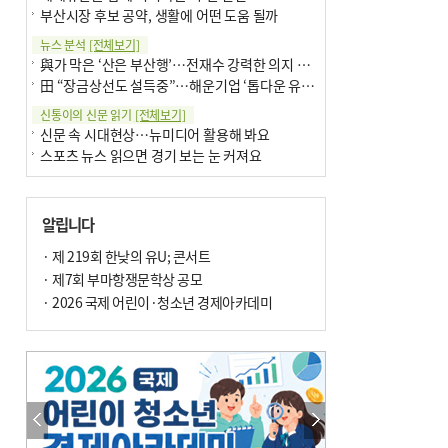
부산시장 후보 공약, 생활에 어떤 도움 될까
뉴스 분석
[전체보기]
與가 막은 ‘산은 부산행’…전재수 강력한 의지 표명 없인 공염불
田 “장금상선도 설득중”…해운기업 ‘톱다운 유치전’ 가속
신통이의 신문 읽기
[전체보기]
신문 속 시대현상…뉴미디어 활용해 봐요
스포츠 뉴스 읽으면 경기 보는 눈 커져요
어떻게 생각하십니까
[전체보기]
구·군 승진 축하화분 관행 없애자니 소상공인 울상
알립니다
3년째 병상에 있는 구의원…의정활동 못해도 월급 그대로
팩트체크
· 제 219회 한낮의 유U; 콘서트
[전체보기]
금정산 반려견 데리고 갈 수 있나…알아보니 ‘국립공원은 출입 불가’
· 제7회 부마항쟁문학상 공모
서울 도림천도 공업용수 활용한다는 사례, 정수 없이 한강물 공급…수질만 공업용수
· 2026 국제 어린이·청소년 경제아카데미
포토에세이
[전체보기]
연꽃 위 개개비
의령 한우산 털중나리
한 손 뉴스
[전체보기]
시민이 개발한 폭염 대응 앱 ‘그늘로’ 길안내 지도 등 인기
골목 맛집 발굴 고메 셀렉션…부산시, 페스티벌 시월 연계