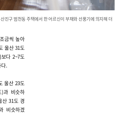
부산진구 범천동 주택에서 한 어르신이 부채와 선풍기에 의지해 더
 조금씩 높아
도 울산 31도
)보다 2~7도
하다.
 울산 23도
5도)과 비슷하
울산 31도 경
도)과 비슷하겠