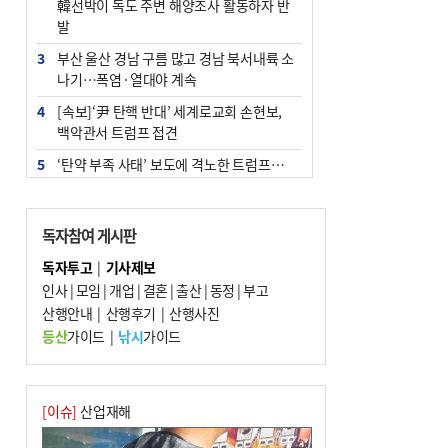
韓선박이 독도 주변 해양조사 활동하자 반
발
3
부산 울산 경남 구름 많고 경남 북서내륙 소
나기…폭염·열대야 계속
4
[속보]‘尹 탄핵 반대’ 세계로교회 손현보,
백악관서 트럼프 접견
5
‘탄약 부족 사태’ 보도에 격노한 트럼프…
군사기밀 유출자 색출 지시
6
부산 주유소 휘발유 평균가 ℓ당 1849원…
독자참여 게시판
전주보다 3원 ↓
독자투고
|
기사제보
7
노후 상수도관 파열에 폭염 속 사상구 2300
인사
|
모임
|
개업
|
결혼
|
출산
|
동정
|
부고
여 가구 6시간 단수
산행안내
|
산행후기
|
산행사진
8
[속보] ‘심판 성접대’ 논란 축구협회 공식 사
등산
가이드
|
낚시
가이드
과…“현재는 부적절 행위 없어”
9
"올해 코스피 사이드카 43회 중 25회는 삼
전닉스 ETF 이후 발생"
[이슈]
산업재해
10
서울 중랑구서 흉기 난동…60대 남성 2명