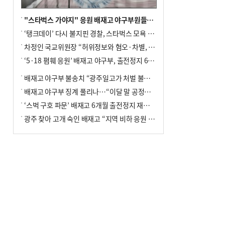
"스타벅스 가야지" 응원 배재고 야구부원들, 학교서 징계 처분
‘탱크데이’ 다시 불지핀 경찰, 스타벅스 모욕 혐의 압수수색
차정인 국교위원장 “허위정보와 혐오·차별, 학교 교실까지 유입"
‘5·18 폄훼 응원’ 배재고 야구부, 출전정지 6개월→1개월 감경
배재고 야구부 불송치 “광주일고가 처벌 불원 의사 표해”
배재고 야구부 징계 풀리나…“이달 말 공정위서 재심의”
‘스벅 구호 파문’ 배재고 6개월 출전정지 재심 신청키로
광주 찾아 고개 숙인 배재고 “지역 비하 응원 잘못”(종합)