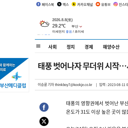
페이스북
엑스
카카오채널
유튜브
인스
사회
정치
경제
해양수산
태풍 벗어나자 무더위 시작…
이승륜 기자
thinkboy7@kookje.co.kr
| 입력 : 2023-08-11 0
태풍의 영향권에서 벗어난 부산
온도가 31도 이상 높은 곳이 많