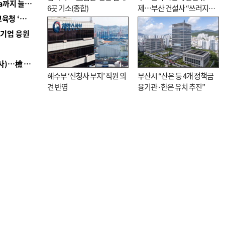
■ 경남 농정 비전 ‘잘 사는 농촌’…스마트팜 1000㏊까지 늘린다
6곳 기소(종합)
제…부산 건설사 “쓰러지기
■ 교육혁신선도지 공모 코앞인데…구·군 난색에 교육청 ‘쩔쩔’
직전”
역기업 응원
■ 검사 신분 버리고 직급하향(10년 이하 저연차 검사)…檢 중수청행 기피
해수부 ‘신청사 부지’ 직원 의
부산시 “산은 등 4개 정책금
견 반영
융기관·한은 유치 추진”