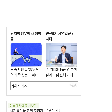
난치병 환우에 새 생명
민선9기 지역일꾼 만
을
나다
노숙 방황 끝 ‘27년 만
“남해 10개 읍·면 특색
의 가족 상봉’…어머니
살려…섬 전체 거대 정
와 행복 꿈꿔
원으로 조성”
눈높이 사설
[전체보기]
세계유산을 함께 지키자는 ‘부산 선언’