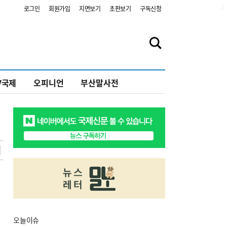
2
로그인
회원가입
지면보기
초판보기
구독신청
V국제
오피니언
부산말사전
오늘
이슈