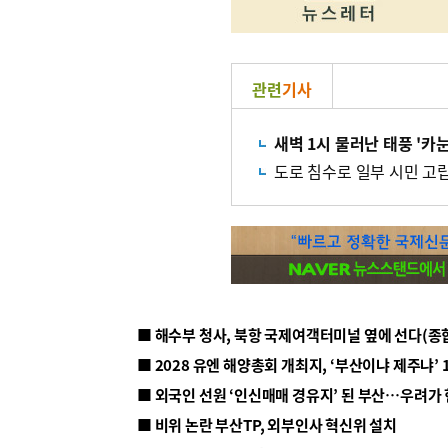
관련
기사
새벽 1시 물러난 태풍 '카눈
도로 침수로 일부 시민 고립
■ 해수부 청사, 북항 국제여객터미널 옆에 선다(종
■ 2028 유엔 해양총회 개최지, ‘부산이냐 제주냐’ 
■ 외국인 선원 ‘인신매매 경유지’ 된 부산…우려가
■ 비위 논란 부산TP, 외부인사 혁신위 설치