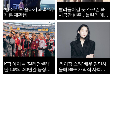
‘뺑소니 후 술타기 의혹’ 이
빨려들어갈 듯 스크린 속
재룡 재판행
시공간 변주…놀란의 메시
지는 ‘전쟁 속죄’
K팝 아이돌, '밀리언셀러'
‘라이징 스타’ 배우 김민하,
단 1.6%…30년간 등장
올해 BIFF 개막식 사회자
1182개팀 전수조사
확정