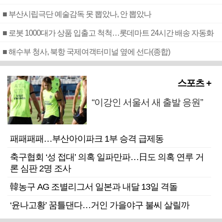
■ 부산시립극단 예술감독 못 뽑았나, 안 뽑았나
■ 로봇 1000대가 상품 입출고 척척…롯데마트 24시간 배송 자동화
■ 해수부 청사, 북항 국제여객터미널 옆에 선다(종합)
스포츠 +
“이강인 서울서 새 출발 응원”
패패패패…부산아이파크 1부 승격 급제동
축구협회 ‘성 접대’ 의혹 일파만파…日도 의혹 연루 거
론 심판 2명 조사
韓농구 AG 조별리그서 일본과 내달 13일 격돌
‘윤나고황’ 꿈틀댄다…거인 가을야구 불씨 살릴까