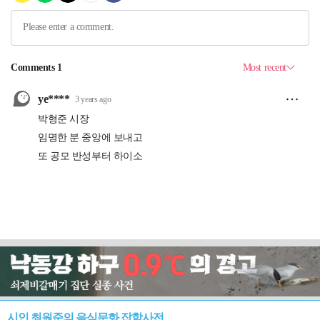
시인 최원준의 음식문화 잡학사전