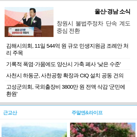
울산·경남 소식
창원시 불법주정차 단속 계도
중심 전환
김해시의회, 11일 544억 원 규모 민생지원금 조례안 처
리 주목
기록적 폭염·가뭄에도 양산시 가축 폐사 ‘낮은 수준’
사천시 하동군, 사천공항 확장과 CIQ 설치 공동 건의
고성군의회, 국외출장비 3800만 원 전액 삭감 '군민에
환원'
근교산
주말엔&라이프