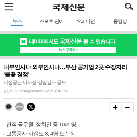
뉴스
스포츠·연예
오피니언
동영상
내부인사냐 외부인사냐…부산 공기업 2곳 수장자리
‘불꽃 경쟁’
시설공단 이사장·상임감사 공모
김현주 기자 kimhju@kookje.co.kr | 2023.08.16 19:35
- 전직 공무원, 정치인 등 10여 명
- 교통공사 사장도 3, 4명 도전장