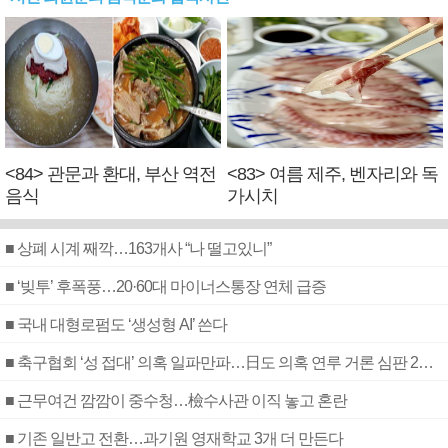
<84> 관문과 환대, 부산 역전
<83> 여름 제주, 벤자리와 독
음식
가시치
■ 상폐 시계 째깍…163개사 “나 떨고있니”
■ ‘빚투’ 후폭풍…20·60대 마이너스통장 연체 급증
■ 국내 대형로펌도 ‘생성형 AI’ 쓴다
■ 축구협회 ‘성 접대’ 의혹 일파만파…日도 의혹 연루 거론 심판 2명 조사
■ 근무여건 깜깜이 중수청…檢수사관 이직 놓고 혼란
■ 기존 일반고 전환…과기원 영재학교 3개 더 만든다