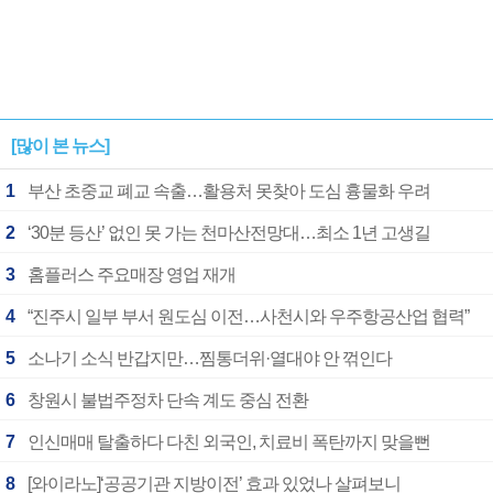
[많이 본 뉴스]
1
부산 초중교 폐교 속출…활용처 못찾아 도심 흉물화 우려
2
‘30분 등산’ 없인 못 가는 천마산전망대…최소 1년 고생길
3
홈플러스 주요매장 영업 재개
4
“진주시 일부 부서 원도심 이전…사천시와 우주항공산업 협력”
5
소나기 소식 반갑지만…찜통더위·열대야 안 꺾인다
6
창원시 불법주정차 단속 계도 중심 전환
7
인신매매 탈출하다 다친 외국인, 치료비 폭탄까지 맞을뻔
8
[와이라노]‘공공기관 지방이전’ 효과 있었나 살펴보니