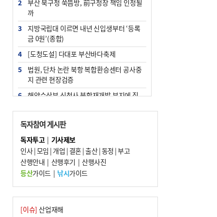
2
부산 북구청 쑥뜸방, 前구청장 책임 인정될
까
3
지방국립대 이르면 내년 신입생부터 ‘등록
금 0원’(종합)
4
[도청도설] 다대포 부산바다축제
5
법원, 단차 논란 북항 복합환승센터 공사중
지 관련 현장검증
6
해양수산부 신청사 북항재개발 부지에 짓
는다
7
지역 상권도 말라죽을 판이라…가뭄 속 밀
독자참여 게시판
양물축제 강행 논란
독자투고
|
기사제보
8
통영시민 추석 전 35만 원 받는다
인사
|
모임
|
개업
|
결혼
|
출산
|
동정
|
부고
9
산행안내
부산 철강공장 50대 노동자 추락사
|
산행후기
|
산행사진
등산
가이드
|
낚시
가이드
10
국힘 부산시당, ‘정이한 조력’ 시의원 윤리
위에…‘한동훈 지지’도 신고접수
[이슈]
산업재해