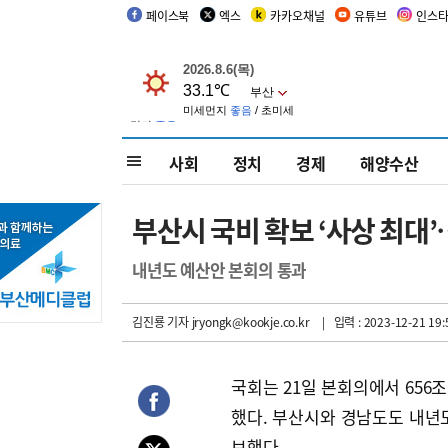
페이스북
엑스
카카오채널
유튜브
인스
사회
정치
경제
해양수산
부산시 국비 확보 ‘사상 최대’
내년도 예산안 본회의 통과
김진룡 기자
jryongk@kookje.co.kr
| 입력 : 2023-12-21 19:
국회는 21일 본회의에서 656조
했다. 부산시와 경남도도 내년도
보했다.