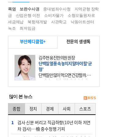
폭염
보완수사권
중대범죄수사청
지역균형 장학
금
산업은행 이전
소비자물가
소형모듈원자로
세금체납
북항재개발
사관학교
낙동아트센터
녹조
최저임금
부산메디클럽+
전문의 생생톡
김주현 웅진한의원 원장
단백질 열풍 속 놓치지 말아야 할 ‘균
형’
단백질만 많이 먹으면 건강할까. 요
즘 건강을 이야기할 때 빠지지 않는
키워드가 단백질이다. 헬스장을 다니
는 젊은 층부터 기초체력을 챙기려는
많이 본 뉴스
중·장년층까지 모두 “
종합
정치
경제
사회
스포츠
1
검사 신분 버리고 직급하향(10년 이하 저연
차 검사)…檢 중수청행 기피