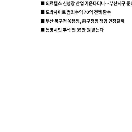
■ 의료헬스 신성장 산업 키운다더니…부산서구 준
■ 도박사이트 범죄수익 70억 전액 환수
■ 부산 북구청 쑥뜸방, 前구청장 책임 인정될까
■ 통영시민 추석 전 35만 원 받는다