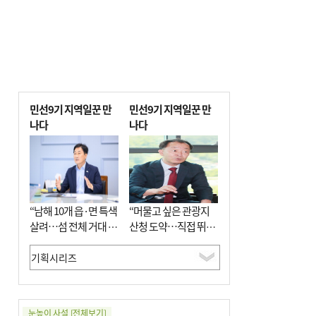
민선9기 지역일꾼 만
민선9기 지역일꾼 만
나다
나다
“남해 10개 읍·면 특색
“머물고 싶은 관광지
살려…섬 전체 거대 정
산청 도약…직접 뛰며
원으로 조성”
‘돈 버는 군수’ 될 것”
눈높이 사설
[전체보기]