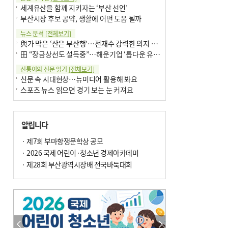
세계유산을 함께 지키자는 ‘부산 선언’
부산시장 후보 공약, 생활에 어떤 도움 될까
뉴스 분석
[전체보기]
與가 막은 ‘산은 부산행’…전재수 강력한 의지 표명 없인 공염불
田 “장금상선도 설득중”…해운기업 ‘톱다운 유치전’ 가속
신통이의 신문 읽기
[전체보기]
신문 속 시대현상…뉴미디어 활용해 봐요
스포츠 뉴스 읽으면 경기 보는 눈 커져요
어떻게 생각하십니까
[전체보기]
구·군 승진 축하화분 관행 없애자니 소상공인 울상
알립니다
3년째 병상에 있는 구의원…의정활동 못해도 월급 그대로
팩트체크
· 제7회 부마항쟁문학상 공모
[전체보기]
금정산 반려견 데리고 갈 수 있나…알아보니 ‘국립공원은 출입 불가’
· 2026 국제 어린이·청소년 경제아카데미
서울 도림천도 공업용수 활용한다는 사례, 정수 없이 한강물 공급…수질만 공업용수
· 제28회 부산광역시장배 전국바둑대회
포토에세이
[전체보기]
의령 한우산 털중나리
서산 간월암
한 손 뉴스
[전체보기]
골목 맛집 발굴 고메 셀렉션…부산시, 페스티벌 시월 연계