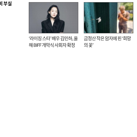
비 부실
매율 동시 1위
대신 고역 될라
‘라이징 스타’ 배우 김민하, 올
금정산 작은 암자에 핀 ‘희망
해 BIFF 개막식 사회자 확정
의 꽃’