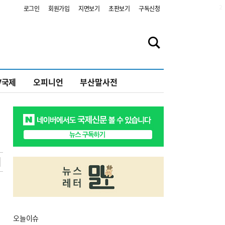
2
로그인
회원가입
지면보기
초판보기
구독신청
V국제
오피니언
부산말사전
오늘
이슈