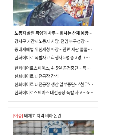
노동자 살인 폭염과 사투…회사는 산재 예방·전기료 절감 전력
강서구 기간제노동자 사망, 전임 부구청장 檢 송치
중대재해법 위헌제청 파장…관련 재판 줄줄이 브레이크
한화에어로 폭발사고 희생자 5명 중 3명, 7일 영면
한화에어로스페이스, 4·5일 공정중단…특별 안전점검
한화에어로 대전공장 감식
한화에어로 대전공장 생산 일부중단…‘천무’ 수출 비상
한화에어로스페이스 대전공장 폭발 사고…5명 사망·2명 부상(종합)
[이슈]
배재고 지역 비하 논란