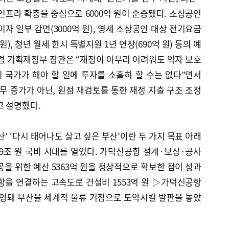
인프라 확충을 중심으로 6000억 원이 순증됐다. 소상공인
자 일부 감면(3000억 원), 영세 소상공인 대상 전기요금
원), 청년 월세 한시 특별지원 1년 연장(690억 원) 등의 예
겸 기획재정부 장관은 “재정이 아무리 어려워도 약자 보호
이 국가가 해야 할 일에 투자를 소홀히 할 수는 없다”면서
무 증가가 아닌, 원점 재검토를 통한 재정 지출 구조 조정
고 설명했다.
’ ‘다시 태어나도 살고 싶은 부산’이란 두 가지 목표 아래
9조 원 국비 시대를 열었다. 가덕신공항 설계·보상·공사
공을 위한 예산 5363억 원을 정상적으로 확보한 점이 성과
항을 연결하는 고속도로 건설비 1553억 원 ▷가덕신공항
반영돼 부산을 세계적 물류 거점으로 도약시킬 발판을 놓았