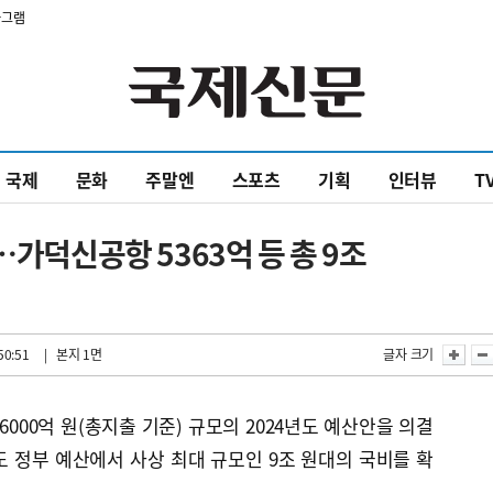
타그램
국제
문화
주말엔
스포츠
기획
인터뷰
T
…가덕신공항 5363억 등 총 9조
50:51
| 본지 1면
글자 크기
6000억 원(총지출 기준) 규모의 2024년도 예산안을 의결
 정부 예산에서 사상 최대 규모인 9조 원대의 국비를 확