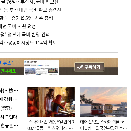
강 물 76억…부산시, 국비 확보전
1억 등 부산 내년 국비 확보 총력전
황"…'증가율 5%' 사수 총력
내년 국비 지원 요청
업', 정부에 국비 반영 건의
7억…공동어시장도 114억 확보
■ 검사 신분 버리고 직급하향(10년 이하 저연차 검사)…檢 중수청행 기피
■ 지역 상권도 말라죽을 판이라…가뭄 속 밀양물축제 강행 논란
(종합)
다시 그린다
‘스파이더맨’ 개봉 5일 만에 3
에어컨 없는 스카이캡슐·케
■ 국힘 부산시당, ‘정이한 조력’ 시의원 윤리위에…‘한동훈 지지’도 신고접수
00만 돌풍…박스오피스·예
이블카…외국인관광객 추억