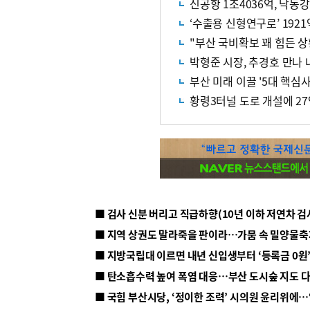
신공항 1조4036억, 낙동
‘수출용 신형연구로’ 192
"부산 국비확보 꽤 힘든 상
박형준 시장, 추경호 만나 
부산 미래 이끌 '5대 핵심사
황령3터널 도로 개설에 2
■ 지방국립대 이르면 내년 신입생부터 ‘등록금 0원’
■ 탄소흡수력 높여 폭염 대응…부산 도시숲 지도 