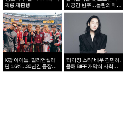
재룡 재판행
시공간 변주…놀란의 메시
지는 ‘전쟁 속죄’
K팝 아이돌, '밀리언셀러'
‘라이징 스타’ 배우 김민하,
단 1.6%…30년간 등장
올해 BIFF 개막식 사회자
1182개팀 전수조사
확정