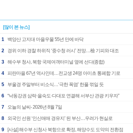
[많이 본 뉴스]
1
백양산 고지대 마을우물 55년 만에 바닥
2
경위 이하 경찰 하위직 ‘중수청 러시’ 전망…檢 기피와 대조
3
해수부 청사, 북항 국제여객터미널 옆에 선다(종합)
4
피란마을 67년 역사인데…전교생 24명 아미초 통폐합 기로
5
부울경 주말부터 비소식…‘극한 폭염’ 한풀 꺾일 듯
6
“낙동강권 삼락·을숙도·다대포 연결해 서부산 관광 키우자”
7
오늘의 날씨- 2026년 8월 7일
8
외국인 선원 ‘인신매매 경유지’ 된 부산…우려가 현실로
9
[사설] 해수부 신청사 북항으로 확정, 해양수도 도약의 전환점