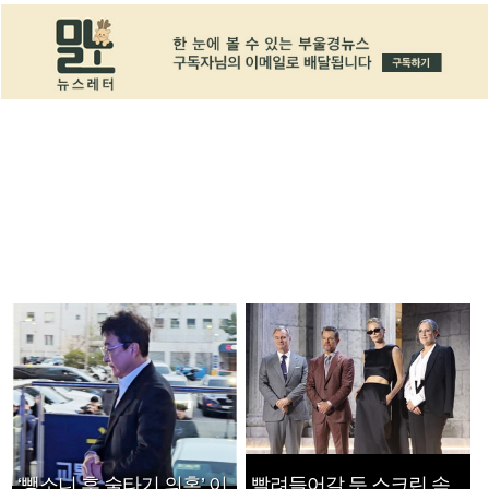
‘뺑소니 후 술타기 의혹’ 이
빨려들어갈 듯 스크린 속