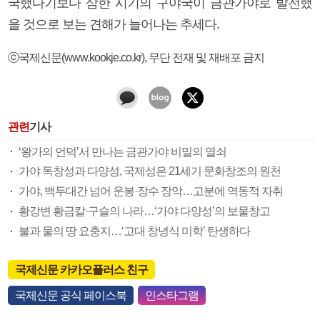
국했다기보다 삼한 시기의 구야국이 금관가야로 발전했
을 것으로 보는 견해가 늘어나는 추세다.
ⓒ국제신문(www.kookje.co.kr), 무단 전재 및 재배포 금지
관련
기사
‘왕가의 언덕’서 만나는 금관가야 비밀의 열쇠
가야 독창성과 다양성, 국제성은 21세기 문화창조의 원천
가야, 백두대간 넘어 운봉·장수 장악…고분에 역동적 자취
황강변 황금칼·구슬의 나라…‘가야 다양성’의 보물창고
불과 물의 땅 요충지…‘고대 창녕식 미학’ 탄생하다
국제신문 카카오플러스 친구
국제신문 공식 페이스북
인스타그램