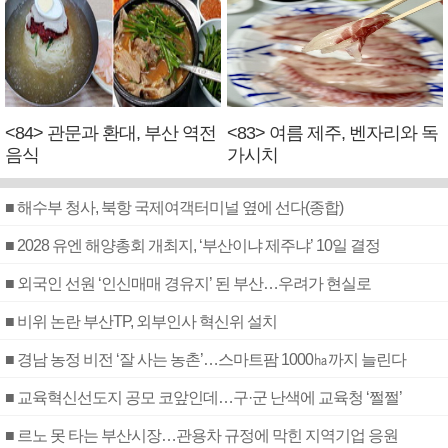
<84> 관문과 환대, 부산 역전
<83> 여름 제주, 벤자리와 독
음식
가시치
■ 해수부 청사, 북항 국제여객터미널 옆에 선다(종합)
■ 2028 유엔 해양총회 개최지, ‘부산이냐 제주냐’ 10일 결정
■ 외국인 선원 ‘인신매매 경유지’ 된 부산…우려가 현실로
■ 비위 논란 부산TP, 외부인사 혁신위 설치
■ 경남 농정 비전 ‘잘 사는 농촌’…스마트팜 1000㏊까지 늘린다
■ 교육혁신선도지 공모 코앞인데…구·군 난색에 교육청 ‘쩔쩔’
■ 르노 못 타는 부산시장…관용차 규정에 막힌 지역기업 응원