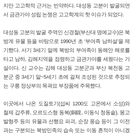
지만 고고학적 근거는 빈약하다. 대성동 고분이 발굴되면
서 금관가야 성립 논쟁은 고고학계의 핫 이슈가 되었다.
대성동 고분의 발굴 주역인 신경철(부산대 명예교수)은 북
방계 유물 등을 바탕으로 1990년 초 ‘부여족 남하설’을 제
기했다. 서기 3세기 말께 북방의 부여족이 동해안 해로를
타고 남하, 김해지역을 점령하고 금관가야를 세웠다는 가
설이다. 신 교수는 김해 대성동 고분군과 부산 복천동 고
분군 중 3세기 말~5세기 초에 걸쳐 조성된 것으로 추정되
는 구릉 정상부의 목곽묘 부장품에 주목했다.
이곳에서 나온 도질토기(섭씨 1200도 고온에서 소성)와
철제 갑주류, 오르도스형 동복(銅鍑, 이동식 청동솥), 몽고
발형주 등의 유물과 선행묘 파괴, 순장 풍습 등이 그 이전
과는 구분되는 북방민족의 습속 또는 이동 흔적이 아니겠