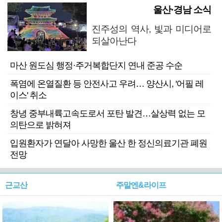
울산·경남 소식
진주성의 역사, 빛과 미디어로
되살아난다
마산 원도심 행정·주거복합단지 연내 준공 수순
폭염에 온열질환 등 안전사고 우려… 양산시, '어필 레
이스' 취소
창녕 중부내륙고속도로서 포탄 발견…살상력 없는 모
의탄으로 밝혀져
입원환자가 연달아 사망한 울산 한 정신의료기관 폐원
전망
근교산
주말엔&라이프