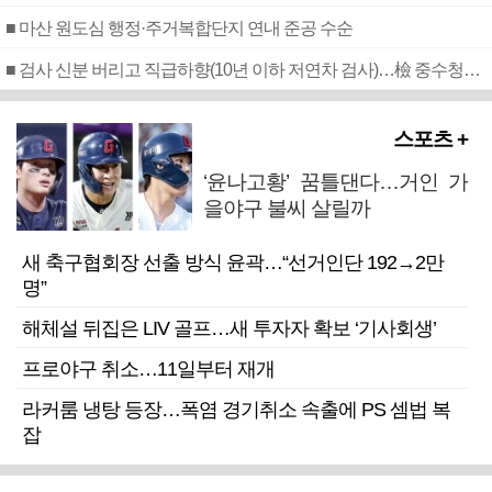
■ 마산 원도심 행정·주거복합단지 연내 준공 수순
■ 검사 신분 버리고 직급하향(10년 이하 저연차 검사)…檢 중수청행 기피
스포츠 +
‘윤나고황’ 꿈틀댄다…거인 가
을야구 불씨 살릴까
새 축구협회장 선출 방식 윤곽…“선거인단 192→2만
명”
해체설 뒤집은 LIV 골프…새 투자자 확보 ‘기사회생’
프로야구 취소…11일부터 재개
라커룸 냉탕 등장…폭염 경기취소 속출에 PS 셈법 복
잡