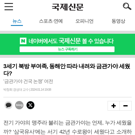
뉴스
스포츠·연예
오피니언
동영상
3세기 북방 부여족, 동해안 따라 내려와 금관가야 세웠
다?
‘금관가야 건국 논쟁’ 여전
박창희 경성대 교수 | 2024.01.14 19:08
전기 가야의 맹주라 불리는 금관가야는 언제, 누가 세웠을
까? ‘삼국유사’에는 서기 42년 수로왕이 세웠다고 소개하