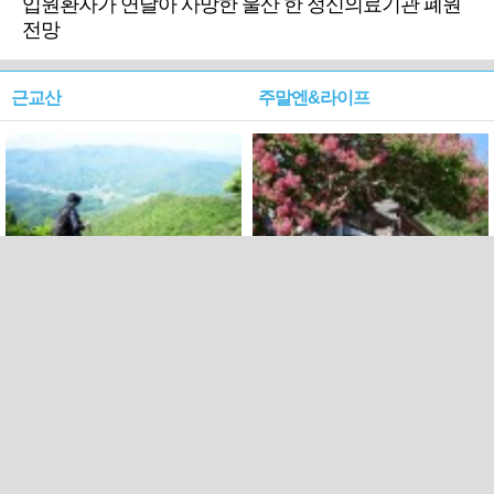
입원환자가 연달아 사망한 울산 한 정신의료기관 폐원
전망
근교산
주말엔&라이프
근교산&그너머…상주·문경
폭염보다 더 뜨거워라…100
청화산~시루봉
일을 붉게 불태울 ‘선비정신’
피었네
PC버전
엑스
페이스북
Copyright ⓒ 2015 All rights reserved by 국제신문