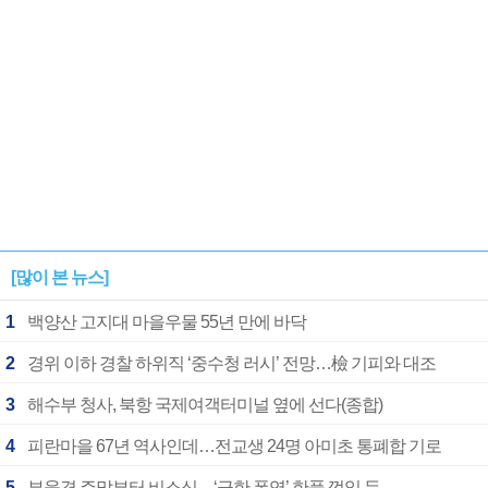
[많이 본 뉴스]
1
백양산 고지대 마을우물 55년 만에 바닥
2
경위 이하 경찰 하위직 ‘중수청 러시’ 전망…檢 기피와 대조
3
해수부 청사, 북항 국제여객터미널 옆에 선다(종합)
4
피란마을 67년 역사인데…전교생 24명 아미초 통폐합 기로
5
부울경 주말부터 비소식…‘극한 폭염’ 한풀 꺾일 듯