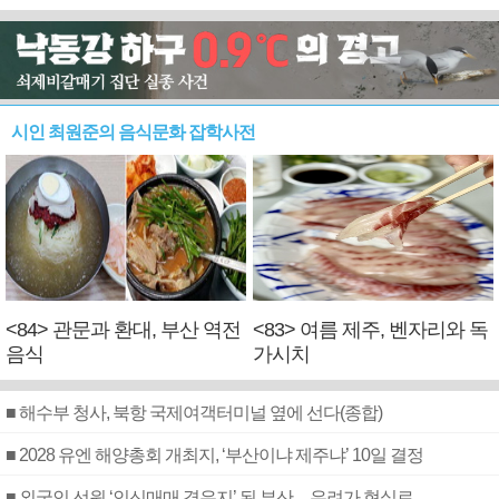
시인 최원준의 음식문화 잡학사전
<84> 관문과 환대, 부산 역전
<83> 여름 제주, 벤자리와 독
음식
가시치
■ 해수부 청사, 북항 국제여객터미널 옆에 선다(종합)
■ 2028 유엔 해양총회 개최지, ‘부산이냐 제주냐’ 10일 결정
■ 외국인 선원 ‘인신매매 경유지’ 된 부산…우려가 현실로