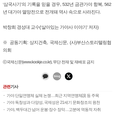
‘삼국사기’의 기록을 믿을 경우, 532년 금관가야 항복, 562
년 대가야 멸망전으로 전개돼 역사 속으로 사라진다.
박창희 경성대 교수(‘살아있는 가야사 이야기’ 저자)
※ 공동기획: 상지건축, 국제신문, (사)부산스토리텔링협
의회
ⓒ국제신문(www.kookje.co.kr), 무단 전재 및 재배포 금지
관련
기사
가야 단일연맹체 실체 논쟁…최근 지역연맹체說 등 주목
가야 독창성과 다양성, 국제성은 21세기 문화창조의 원천
가야, 백두대간 넘어 운봉·장수 장악…고분에 역동적 자취