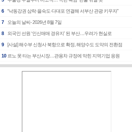
6
“낙동강권 삼락·을숙도·다대포 연결해 서부산 관광 키우자”
7
오늘의 날씨- 2026년 8월 7일
8
외국인 선원 ‘인신매매 경유지’ 된 부산…우려가 현실로
9
[사설] 해수부 신청사 북항으로 확정, 해양수도 도약의 전환점
10
르노 못 타는 부산시장…관용차 규정에 막힌 지역기업 응원