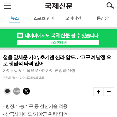
뉴스
스포츠·연예
오피니언
동영상
철을 앞세운 가야, 초기엔 신라 압도…‘고구려 남정’으
로 궤멸적 타격 입어
가야사…세계속으로 <4> 가야 연맹과 전쟁
박창희 경성대 교수 | 2024.01.28 18:36
- 병장기·농기구 등 선진기술 적용
- 삼국사기에도 ‘가야군 위력’ 담겨