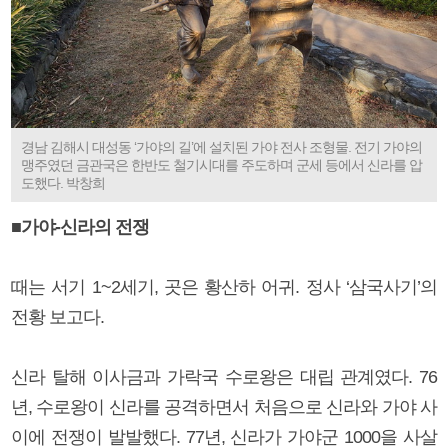
경남 김해시 대성동 ‘가야의 길’에 설치된 가야 전사 조형물. 전기 가야의
맹주였던 금관국은 한반도 철기시대를 주도하며 군세 등에서 신라를 압
도했다. 박창희
■가야-신라의 전쟁
때는 서기 1~2세기, 곳은 황산하 어귀. 정사 ‘삼국사기’의
전황 보고다.
신라 탈해 이사금과 가락국 수로왕은 대립 관계였다. 76
년, 수로왕이 신라를 공격하면서 처음으로 신라와 가야 사
이에 전쟁이 발발했다. 77년, 신라가 가야군 1000을 사살