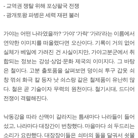
- 교역권 쟁탈 위해 포상팔국 전쟁
- 광개토왕 파병은 세력 재편 불러
가야는 어떤 나라였을까? ‘가야’ ‘가락’ ‘가라’라는 이름에서
연약한 이미지를 떠올렸다면 오산이다. 기록이 거의 없어
실체가 베일에 가려진 건 사실이지만, 가야고분군에서 취
합되는 정보는 강성·상업·문화 제국의 이미지다. 그 바탕
은 철이다. 고분 출토품을 살펴보면 덩이쇠 투구 갑옷 쇠
창 꺾쇠 화극 칼 등자 낫 쇠스랑 같은 철제품이 유난히 많
다. 철은 곧 기술이자 무력의 원천이다. 철기시대, 드디어
전쟁이 격렬해진다.
낙동강을 따라 산맥이 갈라지는 틈새마다 나라들이 들어
섰고, 나라마다 대장간이 번창했다. 마을마다 쇠 두드리는
소리가 요란했다. 대장장이들은 쇠터의 돌을 달궈서 쇳물