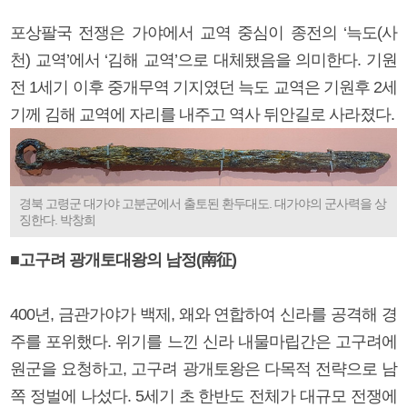
포상팔국 전쟁은 가야에서 교역 중심이 종전의 ‘늑도(사
천) 교역’에서 ‘김해 교역’으로 대체됐음을 의미한다. 기원
전 1세기 이후 중개무역 기지였던 늑도 교역은 기원후 2세
기께 김해 교역에 자리를 내주고 역사 뒤안길로 사라졌다.
경북 고령군 대가야 고분군에서 출토된 환두대도. 대가야의 군사력을 상
징한다. 박창희
■고구려 광개토대왕의 남정(南征)
400년, 금관가야가 백제, 왜와 연합하여 신라를 공격해 경
주를 포위했다. 위기를 느낀 신라 내물마립간은 고구려에
원군을 요청하고, 고구려 광개토왕은 다목적 전략으로 남
쪽 정벌에 나섰다. 5세기 초 한반도 전체가 대규모 전쟁에