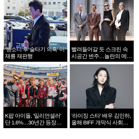
‘뺑소니 후 술타기 의혹’ 이
빨려들어갈 듯 스크린 속
재룡 재판행
시공간 변주…놀란의 메시
지는 ‘전쟁 속죄’
K팝 아이돌, '밀리언셀러'
‘라이징 스타’ 배우 김민하,
단 1.6%…30년간 등장
올해 BIFF 개막식 사회자
1182개팀 전수조사
확정