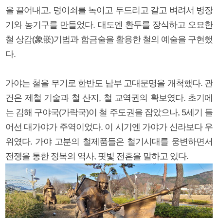
을 끌어내고, 덩이쇠를 녹이고 두드리고 갈고 벼려서 병장
기와 농기구를 만들었다. 대도엔 환두를 장식하고 오묘한
철 상감(象嵌)기법과 합금술을 활용한 철의 예술을 구현했
다.
가야는 철을 무기로 한반도 남부 고대문명을 개척했다. 관
건은 제철 기술과 철 산지, 철 교역권의 확보였다. 초기에
는 김해 구야국(가락국)이 철 주도권을 잡았으나, 5세기 들
어선 대가야가 주역이었다. 이 시기엔 가야가 신라보다 우
위였다. 가야 고분의 철제품들은 철기시대를 웅변하면서
전쟁을 통한 정복의 역사, 핏빛 전흔을 말하고 있다.