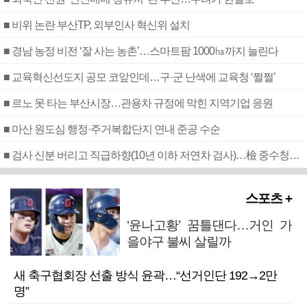
■ 비위 논란 부산TP, 외부인사 혁신위 설치
■ 경남 농정 비전 ‘잘 사는 농촌’…스마트팜 1000㏊까지 늘린다
■ 교육혁신선도지 공모 코앞인데…구·군 난색에 교육청 ‘쩔쩔’
■ 르노 못 타는 부산시장…관용차 규정에 막힌 지역기업 응원
■ 마산 원도심 행정·주거복합단지 연내 준공 수순
■ 검사 신분 버리고 직급하향(10년 이하 저연차 검사)…檢 중수청행 기피
스포츠 +
‘윤나고황’ 꿈틀댄다…거인 가
을야구 불씨 살릴까
새 축구협회장 선출 방식 윤곽…“선거인단 192→2만
명”