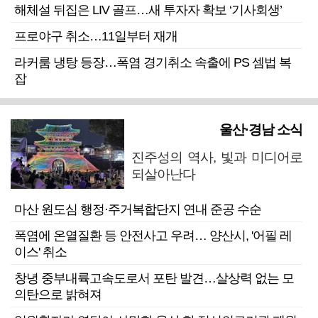
해체설 뒤집은 LIV 골프…새 투자자 확보 ‘기사회생’
프로야구 취소…11일부터 재개
라커룸 냉탕 등장…폭염 경기취소 속출에 PS 셈법 복
잡
울산·경남 소식
진주성의 역사, 빛과 미디어로
되살아난다
마산 원도심 행정·주거복합단지 연내 준공 수순
폭염에 온열질환 등 안전사고 우려… 양산시, '어필 레
이스' 취소
창녕 중부내륙고속도로서 포탄 발견…살상력 없는 모
의탄으로 밝혀져