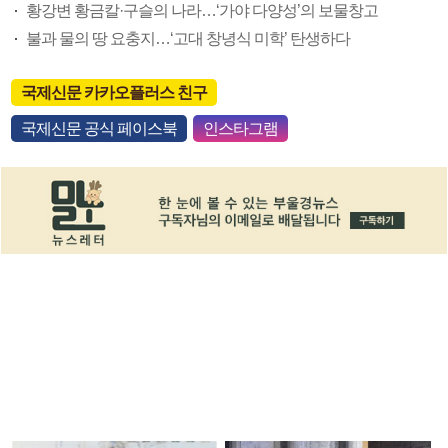
황강변 황금칼·구슬의 나라…‘가야 다양성’의 보물창고
불과 물의 땅 요충지…‘고대 창녕식 미학’ 탄생하다
국제신문 카카오플러스 친구
국제신문 공식 페이스북
인스타그램