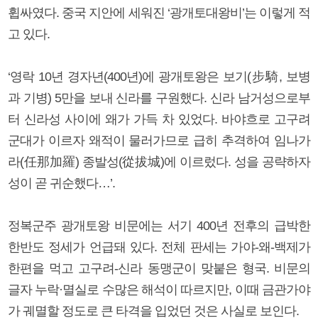
휩싸였다. 중국 지안에 세워진 ‘광개토대왕비’는 이렇게 적
고 있다.
‘영락 10년 경자년(400년)에 광개토왕은 보기(步騎, 보병
과 기병) 5만을 보내 신라를 구원했다. 신라 남거성으로부
터 신라성 사이에 왜가 가득 차 있었다. 바야흐로 고구려
군대가 이르자 왜적이 물러가므로 급히 추격하여 임나가
라(任那加羅) 종발성(從拔城)에 이르렀다. 성을 공략하자
성이 곧 귀순했다…’.
정복군주 광개토왕 비문에는 서기 400년 전후의 급박한
한반도 정세가 언급돼 있다. 전체 판세는 가야-왜-백제가
한편을 먹고 고구려-신라 동맹군이 맞붙은 형국. 비문의
글자 누락·멸실로 수많은 해석이 따르지만, 이때 금관가야
가 궤멸할 정도로 큰 타격을 입었던 것은 사실로 보인다.