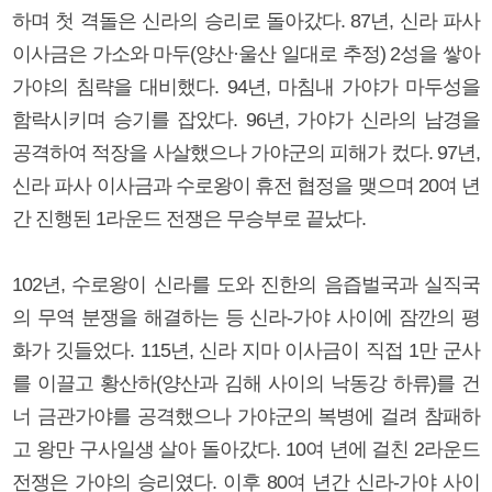
하며 첫 격돌은 신라의 승리로 돌아갔다. 87년, 신라 파사
이사금은 가소와 마두(양산·울산 일대로 추정) 2성을 쌓아
가야의 침략을 대비했다. 94년, 마침내 가야가 마두성을
함락시키며 승기를 잡았다. 96년, 가야가 신라의 남경을
공격하여 적장을 사살했으나 가야군의 피해가 컸다. 97년,
신라 파사 이사금과 수로왕이 휴전 협정을 맺으며 20여 년
간 진행된 1라운드 전쟁은 무승부로 끝났다.
102년, 수로왕이 신라를 도와 진한의 음즙벌국과 실직국
의 무역 분쟁을 해결하는 등 신라-가야 사이에 잠깐의 평
화가 깃들었다. 115년, 신라 지마 이사금이 직접 1만 군사
를 이끌고 황산하(양산과 김해 사이의 낙동강 하류)를 건
너 금관가야를 공격했으나 가야군의 복병에 걸려 참패하
고 왕만 구사일생 살아 돌아갔다. 10여 년에 걸친 2라운드
전쟁은 가야의 승리였다. 이후 80여 년간 신라-가야 사이